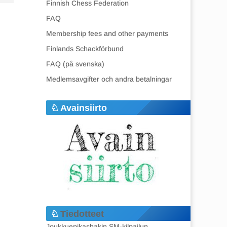
Finnish Chess Federation
FAQ
Membership fees and other payments
Finlands Schackförbund
FAQ (på svenska)
Medlemsavgifter och andra betalningar
Avainsiirto
Tiedotteet
Joukkuepikashakin SM-kilpailun