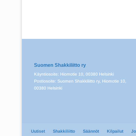
Suomen Shakkiliitto ry
Käyntiosoite: Hiomotie 10, 00380 Helsinki
Postiosoite: Suomen Shakkiliitto ry, Hiomotie 10,
00380 Helsinki
Uutiset
Shakkiliitto
Säännöt
Kilpailut
J