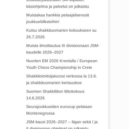
käsiohjelma ja palvelut on julkaistu
Muistakaa hankkia pelaajalisenssit
joukkuebliksteihin!
Kutsu shakkituomarien kokoukseen su
26.7.2026
Muista ilmoittautua III divisioonaan JSM-
kaudelle 2026–2027
Nuorten EM 2026 Kreetalla / European
Youth Chess Championship in Crete
Shakkitoimitsijakurssi verkossa la 13.6.
ja shakkituomarien kertauskoe
Suomen Shakkiliiton liittokokous
14.6.2026
Seurajoukkueiden eurocup pelataan
Montenegrossa
JSM-kausi 2026–2027 – liigan sekä I ja
II divisioonan ohjelmat on julkaistu