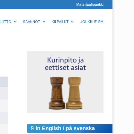
Materiaalipankki
LIITTO
SÄÄNNÖT
KILPAILUT
JOUKKUE-SM
in English / på svenska