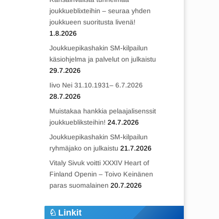
joukkueblixteihin – seuraa yhden
joukkueen suoritusta livenä!
1.8.2026
Joukkuepikashakin SM-kilpailun
käsiohjelma ja palvelut on julkaistu
29.7.2026
Iivo Nei 31.10.1931– 6.7.2026
28.7.2026
Muistakaa hankkia pelaajalisenssit
joukkuebliksteihin!
24.7.2026
Joukkuepikashakin SM-kilpailun
ryhmäjako on julkaistu
21.7.2026
Vitaly Sivuk voitti XXXIV Heart of
Finland Openin – Toivo Keinänen
paras suomalainen
20.7.2026
Linkit