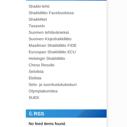
Shakki-lehti
Shakkiliitto Facebookissa
ShakkiNet
Tasaselo
Suomen tehtäväniekat
Suomen Kirjeshakkiliitto
Maailman Shakkiliitto FIDE
Euroopan Shakkiliitto ECU
Helsingin Shakkiliitto
Chess Results
Selolista
Elolista
Selo- ja suorituslukulaskuri
Olympiakomitea
SUEK
RSS
No feed items found.