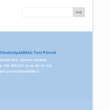
Viestintäpäällikkö Toni Pönniö
Shakki-lehti, ulkoinen viestintä.
p. 040 4851547 (ti–pe klo 10–12)
toni.ponnio@shakkiliitto.fi