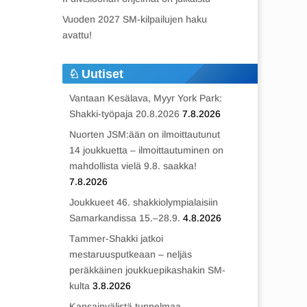
Vuoden 2027 SM-kilpailujen haku
avattu!
Uutiset
Vantaan Kesälava, Myyr York Park:
Shakki-työpaja 20.8.2026
7.8.2026
Nuorten JSM:ään on ilmoittautunut
14 joukkuetta – ilmoittautuminen on
mahdollista vielä 9.8. saakka!
7.8.2026
Joukkueet 46. shakkiolympialaisiin
Samarkandissa 15.–28.9.
4.8.2026
Tammer-Shakki jatkoi
mestaruusputkeaan – neljäs
peräkkäinen joukkuepikashakin SM-
kulta
3.8.2026
Kansainvälistä tunnelmaa