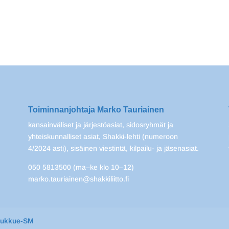
Toiminnanjohtaja Marko Tauriainen
kansainväliset ja järjestöasiat, sidosryhmät ja
yhteiskunnalliset asiat, Shakki-lehti (numeroon
4/2024 asti), sisäinen viestintä, kilpailu- ja jäsenasiat.
050 5813500 (ma–ke klo 10–12)
marko.tauriainen@shakkiliitto.fi
oukkue-SM