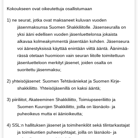
Kokoukseen ovat oikeutettuja osallistumaan
1)
ne seurat, jotka ovat maksaneet kuluvan vuoden
jäsenmaksunsa Suomen Shak­ki­lii­tol­le. Jäsenseuralla on
yksi ääni edellisen vuoden jäsenluettelonsa jokaista
alkavaa kolmeakym­mentä jäsentään kohden. Jäsenseura
voi äänestyksissä käyttää enintään viittä ääntä. Äänimää­
rässä otetaan huomioon vain seuran liitolle toimitettuun
jäsenluetteloon merkityt jäsenet, joiden osalta on
suoritettu jäsenmaksu;
2)
yhteisöjäsenet: Suomen Tehtäväniekat ja Suomen Kirje­
shakki­liit­to. Yh­teisöjäsenil­lä on kaksi ääntä;
3)
piiriliitot, Akateeminen Shakkiliitto, Toimiupseeriliitto ja
Suomen Kuurojen Shakkiliitto, joilla on läsnäolo- ja
puheoikeus mutta ei äänioikeutta;
4)
SSL:n hallituksen jäsenet ja toimihenkilöt sekä tilintarkastajat
ja toimikuntien puheenjohta­jat, joilla on läsnäolo- ja