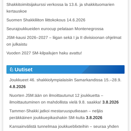
Shakkitoimitsijakurssi verkossa la 13.6. ja shakkituomarien
kertauskoe
Suomen Shakkiliiton liittokokous 14.6.2026
Seurajoukkueiden eurocup pelataan Montenegrossa
JSM-kausi 2026–2027 – liigan sekä I ja II divisioonan ohjelmat
on julkaistu
Vuoden 2027 SM-kilpailujen haku avattu!
Uutiset
Joukkueet 46. shakkiolympialaisiin Samarkandissa 15.–28.9.
4.8.2026
Nuorten JSM:ään on ilmoittautunut 12 joukkuetta –
ilmoittautuminen on mahdollista vielä 9.8. saakka!
3.8.2026
Tammer-Shakki jatkoi mestaruusputkeaan – neljäs
peräkkäinen joukkuepikashakin SM-kulta
3.8.2026
Kansainvälistä tunnelmaa joukkueblixteihin – seuraa yhden