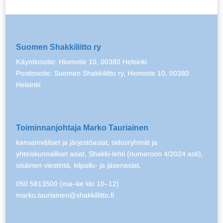
Suomen Shakkiliitto ry
Käyntiosoite: Hiomotie 10, 00380 Helsinki
Postiosoite: Suomen Shakkiliitto ry, Hiomotie 10, 00380
Helsinki
Toiminnanjohtaja Marko Tauriainen
kansainväliset ja järjestöasiat, sidosryhmät ja
yhteiskunnalliset asiat, Shakki-lehti (numeroon 4/2024 asti),
sisäinen viestintä, kilpailu- ja jäsenasiat.
050 5813500 (ma–ke klo 10–12)
marko.tauriainen@shakkiliitto.fi