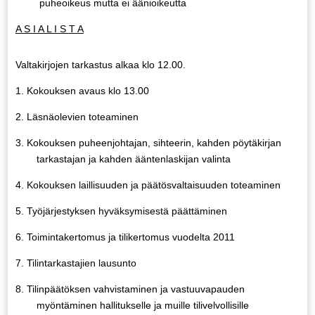
puheoikeus mutta ei äänioikeutta
A S I A L I S T A
Valtakirjojen tarkastus alkaa klo 12.00.
1.
Kokouksen avaus klo 13.00
2.
Läsnäolevien toteaminen
3.
Kokouksen puheenjohtajan, sihteerin, kahden pöytäkirjan
tarkastajan ja kahden ääntenlas­kijan valinta
4.
Kokouksen laillisuuden ja päätösvaltaisuuden toteaminen
5.
Työjärjestyksen hyväksymisestä päättäminen
6.
Toimintakertomus ja tilikertomus vuodelta 2011
7.
Tilintarkastajien lausunto
8.
Tilinpäätöksen vahvistaminen ja vastuuvapauden
myöntäminen hallitukselle ja muille tilivelvollisille