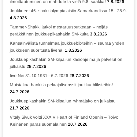
ilmoittautuminen on mahdollista vielä 9.8. saakka!
7.8.2026
Joukkueet 46. shakkiolympialaisiin Samarkandissa 15.–28.9.
4.8.2026
Tammer-Shakki jatkoi mestaruusputkeaan – neljäs
peräkkäinen joukkuepikashakin SM-kulta
3.8.2026
Kansainvälistä tunnelmaa joukkueblixteihin – seuraa yhden
joukkueen suoritusta livenä!
1.8.2026
Joukkuepikashakin SM-kilpailun käsiohjelma ja palvelut on
julkaistu
29.7.2026
Iivo Nei 31.10.1931– 6.7.2026
28.7.2026
Muistakaa hankkia pelaajalisenssit joukkuebliksteihin!
24.7.2026
Joukkuepikashakin SM-kilpailun ryhmäjako on julkaistu
21.7.2026
Vitaly Sivuk voitti XXXIV Heart of Finland Openin – Toivo
Keinänen paras suomalainen
20.7.2026