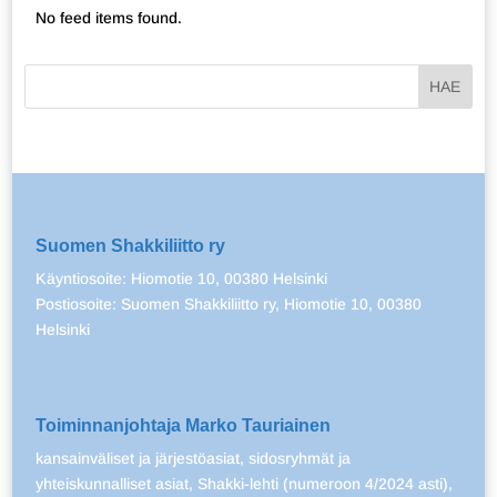
No feed items found.
Suomen Shakkiliitto ry
Käyntiosoite: Hiomotie 10, 00380 Helsinki
Postiosoite: Suomen Shakkiliitto ry, Hiomotie 10, 00380
Helsinki
Toiminnanjohtaja Marko Tauriainen
kansainväliset ja järjestöasiat, sidosryhmät ja
yhteiskunnalliset asiat, Shakki-lehti (numeroon 4/2024 asti),