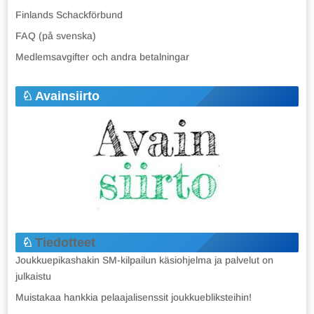
Finlands Schackförbund
FAQ (på svenska)
Medlemsavgifter och andra betalningar
Avainsiirto
Tiedotteet
Joukkuepikashakin SM-kilpailun käsiohjelma ja palvelut on
julkaistu
Muistakaa hankkia pelaajalisenssit joukkuebliksteihin!