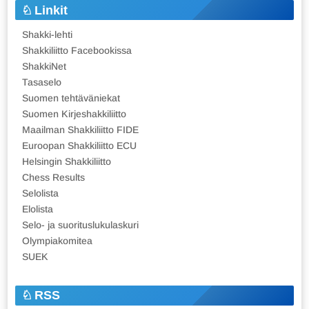
Linkit
Shakki-lehti
Shakkiliitto Facebookissa
ShakkiNet
Tasaselo
Suomen tehtäväniekat
Suomen Kirjeshakkiliitto
Maailman Shakkiliitto FIDE
Euroopan Shakkiliitto ECU
Helsingin Shakkiliitto
Chess Results
Selolista
Elolista
Selo- ja suorituslukulaskuri
Olympiakomitea
SUEK
RSS