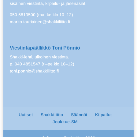
sisäinen viestintä, kilpailu- ja jäsenasiat.
050 5813500 (ma–ke klo 10–12)
marko.tauriainen@shakkiliitto.fi
Viestintäpäällikkö Toni Pönniö
Shakki-lehti, ulkoinen viestintä.
p. 040 4851547 (ti–pe klo 10–12)
toni.ponnio@shakkiliitto.fi
Uutiset
Shakkiliitto
Säännöt
Kilpailut
Joukkue-SM