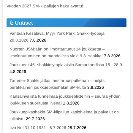
Vuoden 2027 SM-kilpailujen haku avattu!
Uutiset
Vantaan Kesälava, Myyr York Park: Shakki-työpaja
20.8.2026
7.8.2026
Nuorten JSM:ään on ilmoittautunut 14 joukkuetta –
ilmoittautuminen on mahdollista vielä 9.8. saakka!
7.8.2026
Joukkueet 46. shakkiolympialaisiin Samarkandissa 15.–28.9.
4.8.2026
Tammer-Shakki jatkoi mestaruusputkeaan – neljäs
peräkkäinen joukkuepikashakin SM-kulta
3.8.2026
Kansainvälistä tunnelmaa joukkueblixteihin – seuraa yhden
joukkueen suoritusta livenä!
1.8.2026
Joukkuepikashakin SM-kilpailun käsiohjelma ja palvelut on
julkaistu
29.7.2026
Iivo Nei 31.10.1931– 6.7.2026
28.7.2026