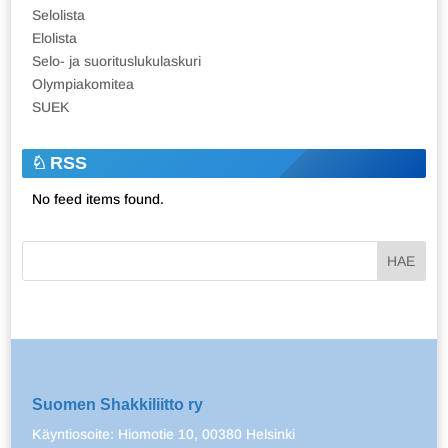
Selolista
Elolista
Selo- ja suorituslukulaskuri
Olympiakomitea
SUEK
RSS
No feed items found.
Suomen Shakkiliitto ry
Käyntiosoite: Hiomotie 10, 00380 Helsinki