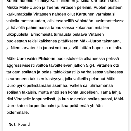
Suurin huomio kiinnittyi Kalle Niemen ja Mika Karttusen sekä
Miikka Mäki-Uuron ja Teemu Virtasen peleihin. Puolen pusteen
karkumatkalla Virtaseen nähden ollut Karttunen varmistaisi
voitolla mestaruuden, olisi tasapelillä vähintään uusintaottelussa
ja häviöllä pahimmassa tapauksessa kokonaan mitalien
ulkopuolella. Erinomaista turnausta pelaava Virtanen
puolestaan tekisi kaikkensa pitääkseen Mäki-Uuron takanaan,
ja Niemi arvatenkin janosi voittoa ja vähintään hopeista mitalia.
Mäki-Uuro valitsi Philidorin puolustuksella alkaneessa pelissä
aggressiivisesti voittoa tavoittelevan jatkon 5.g4. Virtanen otti
tarjotun sotilaan ja pelasi taidokkaasti jo varhaisessa vaiheessa
seuranneen taktisen käsirysyn, jolla valkeilla pelannut Mäki-
Uuro pyrki pelkistämään asemaa. Valkea sai uhraamansa
sotilaan takaisin, mutta antoi sen kohta uudelleen. Tämä lahja
riitti Virtaselle loppupelissä, ja kun toinenkin sotilas putosi, Mäki-
Uuro katsoi tarpeettomaksi jatkaa peliä enää yhtään
pidemmälle.