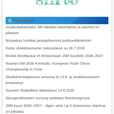
Tiedotteet
Joukkuepikashakin SM-kilpailun käsiohjelma ja palvelut on
julkaistu
Muistakaa hankkia pelaajalisenssit joukkuebliksteihin!
Kutsu shakkituomarien kokoukseen su 26.7.2026
Muista ilmoittautua III divisioonaan JSM-kaudelle 2026–2027
Nuorten EM 2026 Kreetalla / European Youth Chess
Championship in Crete
Shakkitoimitsijakurssi verkossa la 13.6. ja shakkituomarien
kertauskoe
Suomen Shakkiliiton liittokokous 14.6.2026
Seurajoukkueiden eurocup pelataan Montenegrossa
JSM-kausi 2026–2027 – liigan sekä I ja II divisioonan ohjelmat
on julkaistu