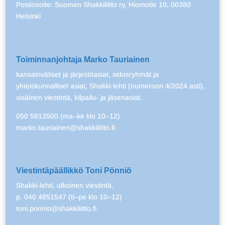
Postiosoite: Suomen Shakkiliitto ry, Hiomotie 10, 00380
Helsinki
Toiminnanjohtaja Marko Tauriainen
kansainväliset ja järjestöasiat, sidosryhmät ja
yhteiskunnalliset asiat, Shakki-lehti (numeroon 4/2024 asti),
sisäinen viestintä, kilpailu- ja jäsenasiat.
050 5813500 (ma–ke klo 10–12)
marko.tauriainen@shakkiliitto.fi
Viestintäpäällikkö Toni Pönniö
Shakki-lehti, ulkoinen viestintä.
p. 040 4851547 (ti–pe klo 10–12)
toni.ponnio@shakkiliitto.fi