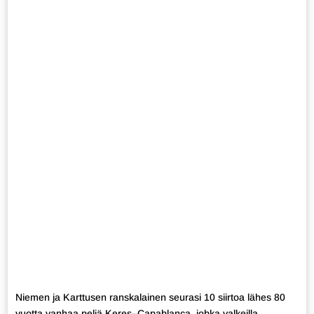
Niemen ja Karttusen ranskalainen seurasi 10 siirtoa lähes 80
vuotta vanhaa peliä Keres–Capablanca, jobka valkeilla