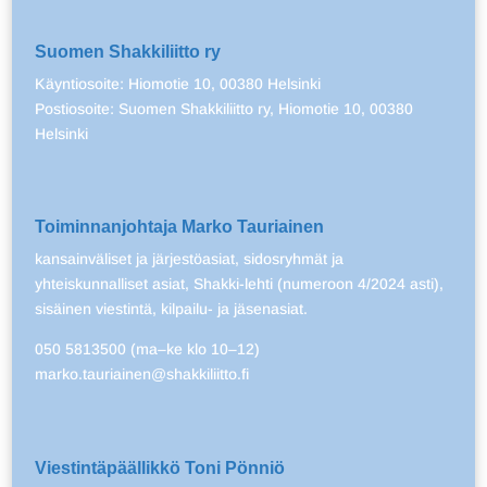
Suomen Shakkiliitto ry
Käyntiosoite: Hiomotie 10, 00380 Helsinki
Postiosoite: Suomen Shakkiliitto ry, Hiomotie 10, 00380
Helsinki
Toiminnanjohtaja Marko Tauriainen
kansainväliset ja järjestöasiat, sidosryhmät ja
yhteiskunnalliset asiat, Shakki-lehti (numeroon 4/2024 asti),
sisäinen viestintä, kilpailu- ja jäsenasiat.
050 5813500 (ma–ke klo 10–12)
marko.tauriainen@shakkiliitto.fi
Viestintäpäällikkö Toni Pönniö