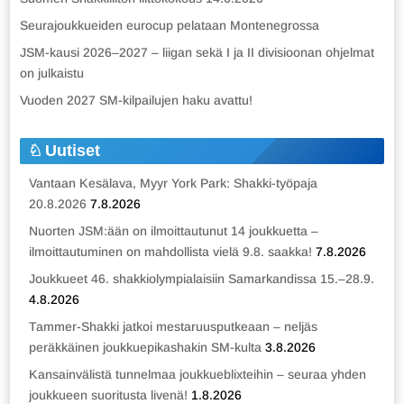
Seurajoukkueiden eurocup pelataan Montenegrossa
JSM-kausi 2026–2027 – liigan sekä I ja II divisioonan ohjelmat
on julkaistu
Vuoden 2027 SM-kilpailujen haku avattu!
Uutiset
Vantaan Kesälava, Myyr York Park: Shakki-työpaja
20.8.2026
7.8.2026
Nuorten JSM:ään on ilmoittautunut 14 joukkuetta –
ilmoittautuminen on mahdollista vielä 9.8. saakka!
7.8.2026
Joukkueet 46. shakkiolympialaisiin Samarkandissa 15.–28.9.
4.8.2026
Tammer-Shakki jatkoi mestaruusputkeaan – neljäs
peräkkäinen joukkuepikashakin SM-kulta
3.8.2026
Kansainvälistä tunnelmaa joukkueblixteihin – seuraa yhden
joukkueen suoritusta livenä!
1.8.2026