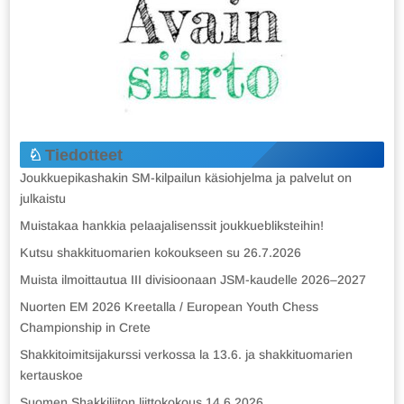
Tiedotteet
Joukkuepikashakin SM-kilpailun käsiohjelma ja palvelut on
julkaistu
Muistakaa hankkia pelaajalisenssit joukkuebliksteihin!
Kutsu shakkituomarien kokoukseen su 26.7.2026
Muista ilmoittautua III divisioonaan JSM-kaudelle 2026–2027
Nuorten EM 2026 Kreetalla / European Youth Chess
Championship in Crete
Shakkitoimitsijakurssi verkossa la 13.6. ja shakkituomarien
kertauskoe
Suomen Shakkiliiton liittokokous 14.6.2026