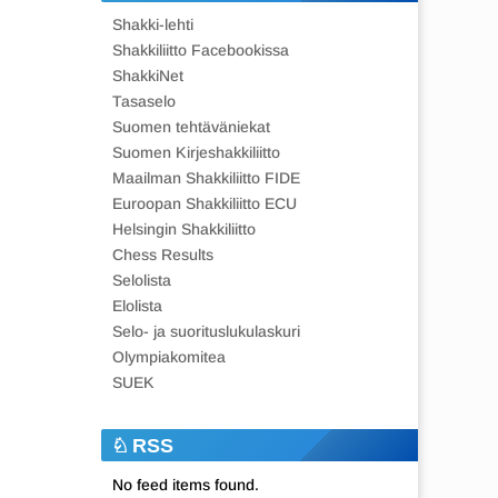
Shakki-lehti
Shakkiliitto Facebookissa
ShakkiNet
Tasaselo
Suomen tehtäväniekat
Suomen Kirjeshakkiliitto
Maailman Shakkiliitto FIDE
Euroopan Shakkiliitto ECU
Helsingin Shakkiliitto
Chess Results
Selolista
Elolista
Selo- ja suorituslukulaskuri
Olympiakomitea
SUEK
RSS
No feed items found.