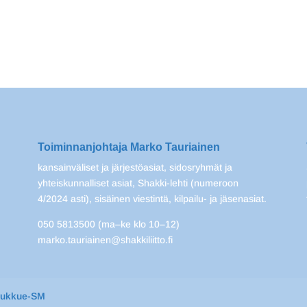
Toiminnanjohtaja Marko Tauriainen
kansainväliset ja järjestöasiat, sidosryhmät ja
yhteiskunnalliset asiat, Shakki-lehti (numeroon
4/2024 asti), sisäinen viestintä, kilpailu- ja jäsenasiat.
050 5813500 (ma–ke klo 10–12)
marko.tauriainen@shakkiliitto.fi
oukkue-SM