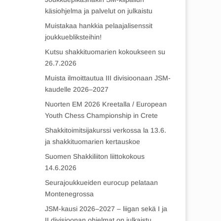
käsiohjelma ja palvelut on julkaistu
Muistakaa hankkia pelaajalisenssit
joukkuebliksteihin!
Kutsu shakkituomarien kokoukseen su
26.7.2026
Muista ilmoittautua III divisioonaan JSM-
kaudelle 2026–2027
Nuorten EM 2026 Kreetalla / European
Youth Chess Championship in Crete
Shakkitoimitsijakurssi verkossa la 13.6.
ja shakkituomarien kertauskoe
Suomen Shakkiliiton liittokokous
14.6.2026
Seurajoukkueiden eurocup pelataan
Montenegrossa
JSM-kausi 2026–2027 – liigan sekä I ja
II divisioonan ohjelmat on julkaistu