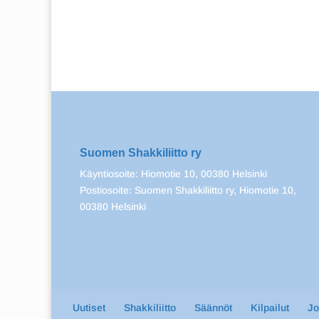
Suomen Shakkiliitto ry
Käyntiosoite: Hiomotie 10, 00380 Helsinki
Postiosoite: Suomen Shakkiliitto ry, Hiomotie 10,
00380 Helsinki
Uutiset
Shakkiliitto
Säännöt
Kilpailut
J