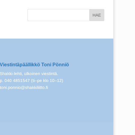
Viestintäpäällikkö Toni Pönniö
Shakki-lehti, ulkoinen viestintä.
p. 040 4851547 (ti–pe klo 10–12)
toni.ponnio@shakkiliitto.fi