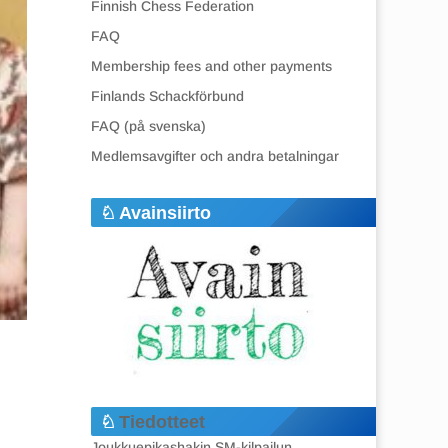
Finnish Chess Federation
FAQ
Membership fees and other payments
Finlands Schackförbund
FAQ (på svenska)
Medlemsavgifter och andra betalningar
Avainsiirto
Tiedotteet
Joukkuepikashakin SM-kilpailun