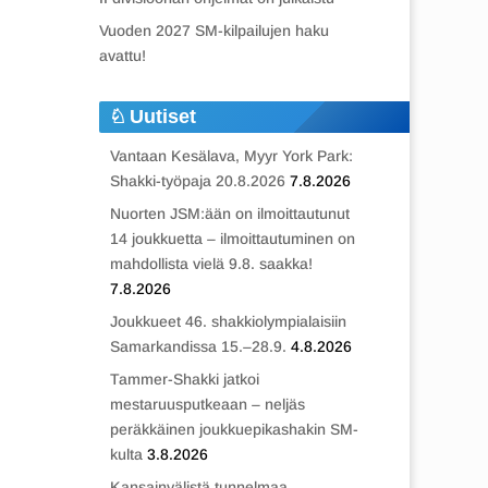
Vuoden 2027 SM-kilpailujen haku
avattu!
Uutiset
Vantaan Kesälava, Myyr York Park:
Shakki-työpaja 20.8.2026
7.8.2026
Nuorten JSM:ään on ilmoittautunut
14 joukkuetta – ilmoittautuminen on
mahdollista vielä 9.8. saakka!
7.8.2026
Joukkueet 46. shakkiolympialaisiin
Samarkandissa 15.–28.9.
4.8.2026
Tammer-Shakki jatkoi
mestaruusputkeaan – neljäs
peräkkäinen joukkuepikashakin SM-
kulta
3.8.2026
Kansainvälistä tunnelmaa