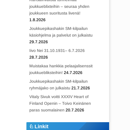
joukkueblixteihin – seuraa yhden
joukkueen suoritusta livenä!
1.8.2026
Joukkuepikashakin SM-kilpailun
käsiohjelma ja palvelut on julkaistu
29.7.2026
Iivo Nei 31.10.1931– 6.7.2026
28.7.2026
Muistakaa hankkia pelaajalisenssit
joukkuebliksteihin!
24.7.2026
Joukkuepikashakin SM-kilpailun
ryhmäjako on julkaistu
21.7.2026
Vitaly Sivuk voitti XXXIV Heart of
Finland Openin – Toivo Keinänen
paras suomalainen
20.7.2026
Linkit