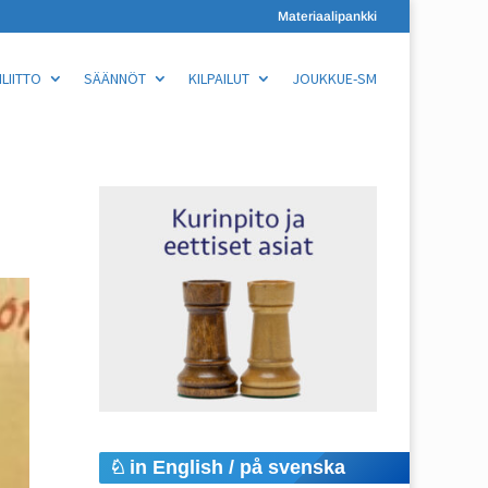
Materiaalipankki
LIITTO
SÄÄNNÖT
KILPAILUT
JOUKKUE-SM
in English / på svenska