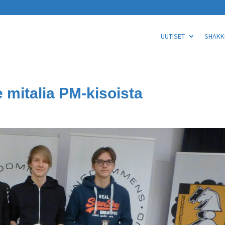
UUTISET
SHAKKI
 mitalia PM-kisoista