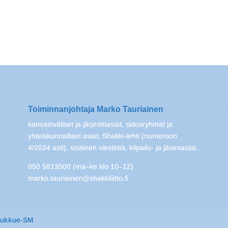
Toiminnanjohtaja Marko Tauriainen
kansainväliset ja järjestöasiat, sidosryhmät ja
yhteiskunnalliset asiat, Shakki-lehti (numeroon
4/2024 asti), sisäinen viestintä, kilpailu- ja jäsenasiat.
050 5813500 (ma–ke klo 10–12)
marko.tauriainen@shakkiliitto.fi
oukkue-SM