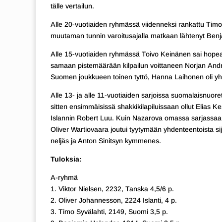
tälle vertailun.
Alle 20-vuotiaiden ryhmässä viidenneksi rankattu Timo 
muutaman tunnin varoitusajalla matkaan lähtenyt Benja
Alle 15-vuotiaiden ryhmässä Toivo Keinänen sai ho
samaan pistemäärään kilpailun voittaneen Norjan Andrea
Suomen joukkueen toinen tyttö, Hanna Laihonen oli yh
Alle 13- ja alle 11-vuotiaiden sarjoissa suomalaisnuoret 
sitten ensimmäisissä shakkikilapiluissaan ollut Elias 
Islannin Robert Luu. Kuin Nazarova omassa sarjassaan 
Oliver Wartiovaara joutui tyytymään yhdenteentoista sij
neljäs ja Anton Sinitsyn kymmenes.
Tuloksia:
A-ryhmä
1. Viktor Nielsen, 2232, Tanska 4,5/6 p.
2. Oliver Johannesson, 2224 Islanti, 4 p.
3. Timo Syvälahti, 2149, Suomi 3,5 p.