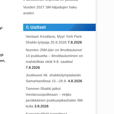
Vuoden 2027 SM-kilpailujen haku
avattu!
Uutiset
yi
Vantaan Kesälava, Myyr York Park:
Shakki-työpaja 20.8.2026
7.8.2026
Nuorten JSM:ään on ilmoittautunut
nyt
14 joukkuetta – ilmoittautuminen on
nen,
mahdollista vielä 9.8. saakka!
7.8.2026
Joukkueet 46. shakkiolympialaisiin
Samarkandissa 15.–28.9.
4.8.2026
Tammer-Shakki jatkoi
mestaruusputkeaan – neljäs
peräkkäinen joukkuepikashakin SM-
kulta
3.8.2026
Kansainvälistä tunnelmaa