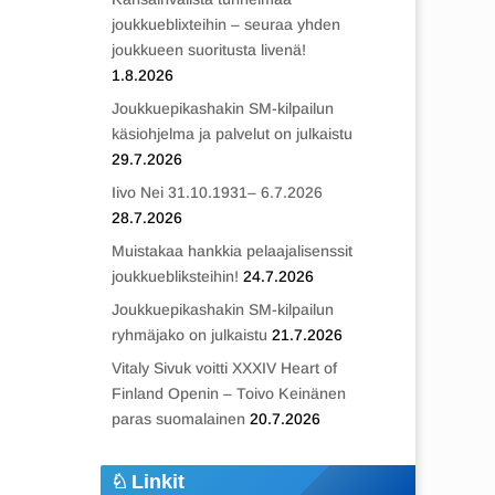
joukkueblixteihin – seuraa yhden
joukkueen suoritusta livenä!
1.8.2026
Joukkuepikashakin SM-kilpailun
käsiohjelma ja palvelut on julkaistu
29.7.2026
Iivo Nei 31.10.1931– 6.7.2026
28.7.2026
Muistakaa hankkia pelaajalisenssit
joukkuebliksteihin!
24.7.2026
Joukkuepikashakin SM-kilpailun
ryhmäjako on julkaistu
21.7.2026
Vitaly Sivuk voitti XXXIV Heart of
Finland Openin – Toivo Keinänen
paras suomalainen
20.7.2026
Linkit