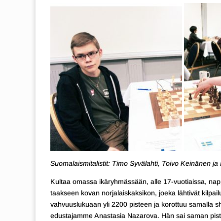
Suomalaismitalistit: Timo Syvälahti, Toivo Keinänen 
Kultaa omassa ikäryhmässään, alle 17-vuotiaissa, napp
taakseen kovan norjalaiskaksikon, joeka lähtivät kilp
vahvuuslukuaan yli 2200 pisteen ja korottuu samalla sha
edustajamme Anastasia Nazarova. Hän sai saman piste