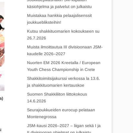
käsiohjelma ja palvelut on julkaistu
Muistakaa hankkia pelaajalisenssit
joukkuebliksteihin!
Kutsu shakkituomarien kokoukseen su
26.7.2026
Muista ilmoittautua III divisioonaan JSM-
kaudelle 2026–2027
Nuorten EM 2026 Kreetalla / European
Youth Chess Championship in Crete
Shakkitoimitsijakurssi verkossa la 13.6.
ja shakkituomarien kertauskoe
Suomen Shakkiliiton liittokokous
a)
14.6.2026
Seurajoukkueiden eurocup pelataan
Montenegrossa
JSM-kausi 2026–2027 – liigan sekä I ja
i
II divisioonan ohjelmat on julkaistu