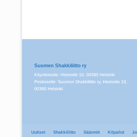
Suomen Shakkiliitto ry
Käyntiosoite: Hiomotie 10, 00380 Helsinki
Postiosoite: Suomen Shakkiliitto ry, Hiomotie 10,
00380 Helsinki
Uutiset
Shakkiliitto
Säännöt
Kilpailut
J