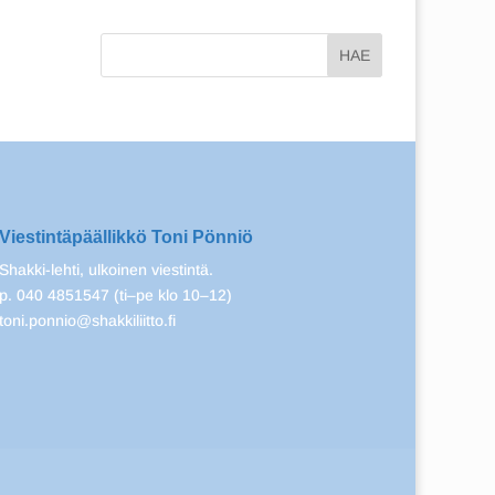
Viestintäpäällikkö Toni Pönniö
Shakki-lehti, ulkoinen viestintä.
p. 040 4851547 (ti–pe klo 10–12)
toni.ponnio@shakkiliitto.fi