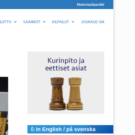
Materiaalipankki
LIITTO
SÄÄNNÖT
KILPAILUT
JOUKKUE-SM
in English / på svenska