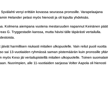
Syvälahti venyi erittäin kovassa seurassa pronssille. Varapelaajana
min Helander pelasi myös hienosti ja oli lopulta yhdeksäs.
peaa. Kolmena aiempana vuotena mestaruuden napannut Keinänen päät
s G. Tryggestadin kanssa, mutta hävisi tälle täpärästi vertailulla.
destoista.
jäivät harmillisen niukasti mitalien ulkopuolelle. Vain reilut puoli vuotta
Keso sai 13-vuotiaiden ryhmässä saman pistemäärän kuin pronssille yltä
myös Keso jäi vertailupisteillä mitalien ulkopuolelle. Toinen suomalai
aan. Nuorimpien, alle 11-vuotiaiden sarjassa Volter Aapola oli hienosti