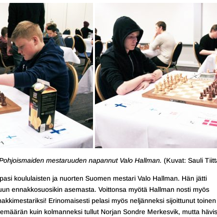
ja Pohjoismaiden mestaruuden napannut Valo Hallman.
(Kuvat: Sauli Tiitt
asi koululaisten ja nuorten Suomen mestari Valo Hallman. Hän jätti
ailuun ennakkosuosikin asemasta. Voittonsa myötä Hallman nosti myös
kkimestariksi! Erinomaisesti pelasi myös neljänneksi sijoittunut toinen
määrän kuin kolmanneksi tullut Norjan Sondre Merkesvik, mutta hävis