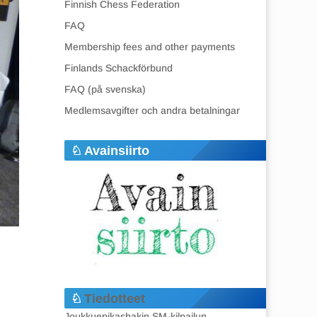
Finnish Chess Federation
FAQ
Membership fees and other payments
Finlands Schackförbund
FAQ (på svenska)
Medlemsavgifter och andra betalningar
Avainsiirto
Tiedotteet
Joukkuepikashakin SM-kilpailun