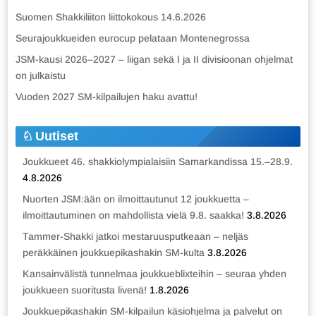
Suomen Shakkiliiton liittokokous 14.6.2026
Seurajoukkueiden eurocup pelataan Montenegrossa
JSM-kausi 2026–2027 – liigan sekä I ja II divisioonan ohjelmat
on julkaistu
Vuoden 2027 SM-kilpailujen haku avattu!
Uutiset
Joukkueet 46. shakkiolympialaisiin Samarkandissa 15.–28.9.
4.8.2026
Nuorten JSM:ään on ilmoittautunut 12 joukkuetta –
ilmoittautuminen on mahdollista vielä 9.8. saakka!
3.8.2026
Tammer-Shakki jatkoi mestaruusputkeaan – neljäs
peräkkäinen joukkuepikashakin SM-kulta
3.8.2026
Kansainvälistä tunnelmaa joukkueblixteihin – seuraa yhden
joukkueen suoritusta livenä!
1.8.2026
Joukkuepikashakin SM-kilpailun käsiohjelma ja palvelut on