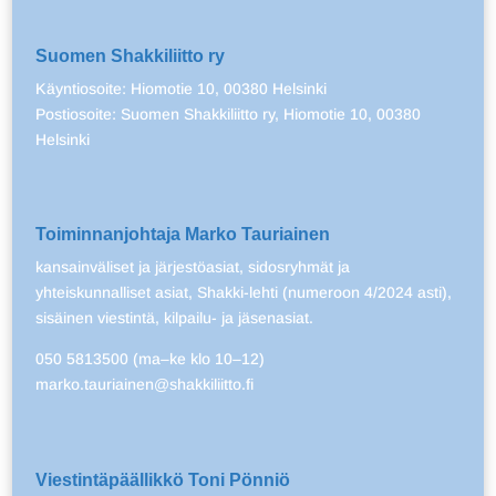
Suomen Shakkiliitto ry
Käyntiosoite: Hiomotie 10, 00380 Helsinki
Postiosoite: Suomen Shakkiliitto ry, Hiomotie 10, 00380
Helsinki
Toiminnanjohtaja Marko Tauriainen
kansainväliset ja järjestöasiat, sidosryhmät ja
yhteiskunnalliset asiat, Shakki-lehti (numeroon 4/2024 asti),
sisäinen viestintä, kilpailu- ja jäsenasiat.
050 5813500 (ma–ke klo 10–12)
marko.tauriainen@shakkiliitto.fi
Viestintäpäällikkö Toni Pönniö