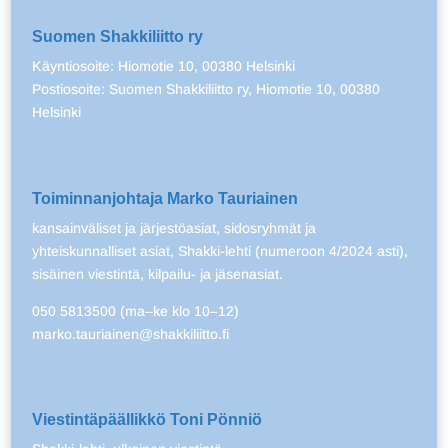
Suomen Shakkiliitto ry
Käyntiosoite: Hiomotie 10, 00380 Helsinki
Postiosoite: Suomen Shakkiliitto ry, Hiomotie 10, 00380
Helsinki
Toiminnanjohtaja Marko Tauriainen
kansainväliset ja järjestöasiat, sidosryhmät ja
yhteiskunnalliset asiat, Shakki-lehti (numeroon 4/2024 asti),
sisäinen viestintä, kilpailu- ja jäsenasiat.
050 5813500 (ma–ke klo 10–12)
marko.tauriainen@shakkiliitto.fi
Viestintäpäällikkö Toni Pönniö