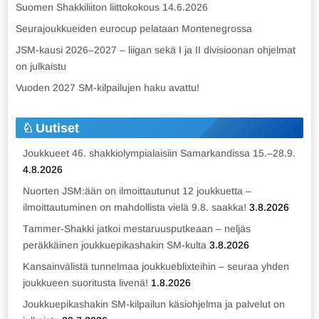
Suomen Shakkiliiton liittokokous 14.6.2026
Seurajoukkueiden eurocup pelataan Montenegrossa
JSM-kausi 2026–2027 – liigan sekä I ja II divisioonan ohjelmat
on julkaistu
Vuoden 2027 SM-kilpailujen haku avattu!
Uutiset
Joukkueet 46. shakkiolympialaisiin Samarkandissa 15.–28.9.
4.8.2026
Nuorten JSM:ään on ilmoittautunut 12 joukkuetta –
ilmoittautuminen on mahdollista vielä 9.8. saakka!
3.8.2026
Tammer-Shakki jatkoi mestaruusputkeaan – neljäs
peräkkäinen joukkuepikashakin SM-kulta
3.8.2026
Kansainvälistä tunnelmaa joukkueblixteihin – seuraa yhden
joukkueen suoritusta livenä!
1.8.2026
Joukkuepikashakin SM-kilpailun käsiohjelma ja palvelut on