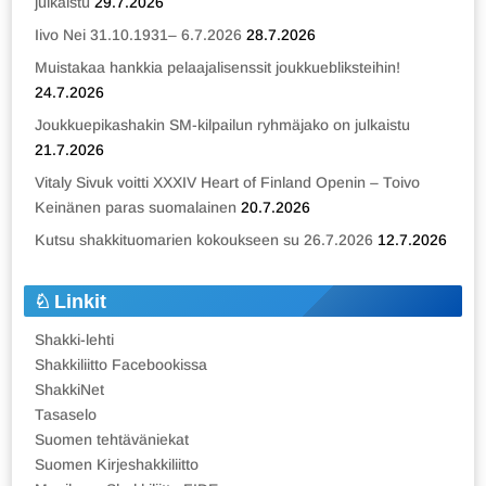
julkaistu
29.7.2026
Iivo Nei 31.10.1931– 6.7.2026
28.7.2026
Muistakaa hankkia pelaajalisenssit joukkuebliksteihin!
24.7.2026
Joukkuepikashakin SM-kilpailun ryhmäjako on julkaistu
21.7.2026
Vitaly Sivuk voitti XXXIV Heart of Finland Openin – Toivo
Keinänen paras suomalainen
20.7.2026
Kutsu shakkituomarien kokoukseen su 26.7.2026
12.7.2026
Linkit
Shakki-lehti
Shakkiliitto Facebookissa
ShakkiNet
Tasaselo
Suomen tehtäväniekat
Suomen Kirjeshakkiliitto