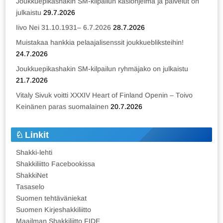
Joukkuepikashakin SM-kilpailun käsiohjelma ja palvelut on
julkaistu
29.7.2026
Iivo Nei 31.10.1931– 6.7.2026
28.7.2026
Muistakaa hankkia pelaajalisenssit joukkuebliksteihin!
24.7.2026
Joukkuepikashakin SM-kilpailun ryhmäjako on julkaistu
21.7.2026
Vitaly Sivuk voitti XXXIV Heart of Finland Openin – Toivo
Keinänen paras suomalainen
20.7.2026
Linkit
Shakki-lehti
Shakkiliitto Facebookissa
ShakkiNet
Tasaselo
Suomen tehtäväniekat
Suomen Kirjeshakkiliitto
Maailman Shakkiliitto FIDE