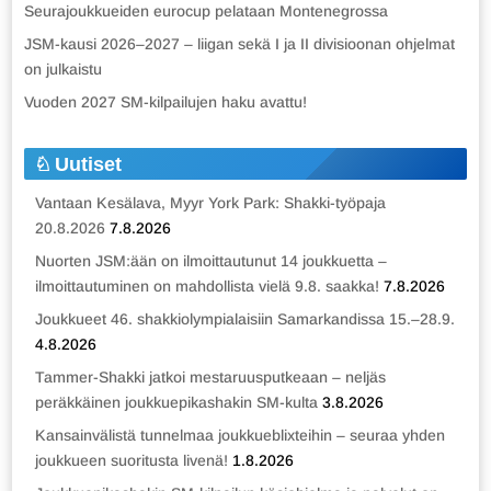
Seurajoukkueiden eurocup pelataan Montenegrossa
JSM-kausi 2026–2027 – liigan sekä I ja II divisioonan ohjelmat
on julkaistu
Vuoden 2027 SM-kilpailujen haku avattu!
Uutiset
Vantaan Kesälava, Myyr York Park: Shakki-työpaja
20.8.2026
7.8.2026
Nuorten JSM:ään on ilmoittautunut 14 joukkuetta –
ilmoittautuminen on mahdollista vielä 9.8. saakka!
7.8.2026
Joukkueet 46. shakkiolympialaisiin Samarkandissa 15.–28.9.
4.8.2026
Tammer-Shakki jatkoi mestaruusputkeaan – neljäs
peräkkäinen joukkuepikashakin SM-kulta
3.8.2026
Kansainvälistä tunnelmaa joukkueblixteihin – seuraa yhden
joukkueen suoritusta livenä!
1.8.2026