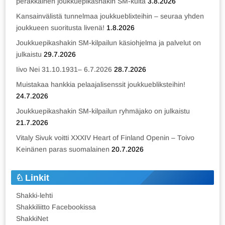
peräkkäinen joukkuepikashakin SM-kulta
3.8.2026
Kansainvälistä tunnelmaa joukkueblixteihin – seuraa yhden
joukkueen suoritusta livenä!
1.8.2026
Joukkuepikashakin SM-kilpailun käsiohjelma ja palvelut on
julkaistu
29.7.2026
Iivo Nei 31.10.1931– 6.7.2026
28.7.2026
Muistakaa hankkia pelaajalisenssit joukkuebliksteihin!
24.7.2026
Joukkuepikashakin SM-kilpailun ryhmäjako on julkaistu
21.7.2026
Vitaly Sivuk voitti XXXIV Heart of Finland Openin – Toivo
Keinänen paras suomalainen
20.7.2026
Linkit
Shakki-lehti
Shakkiliitto Facebookissa
ShakkiNet