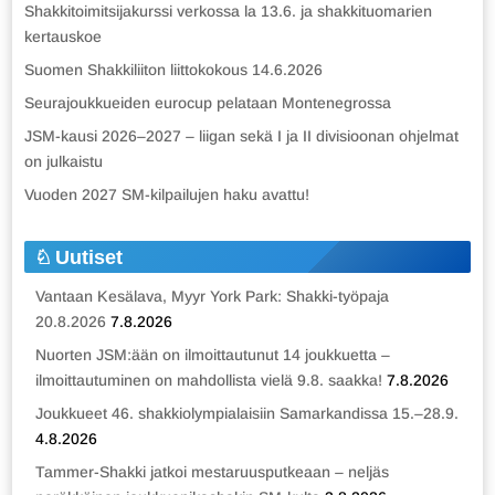
Shakkitoimitsijakurssi verkossa la 13.6. ja shakkituomarien
kertauskoe
Suomen Shakkiliiton liittokokous 14.6.2026
Seurajoukkueiden eurocup pelataan Montenegrossa
JSM-kausi 2026–2027 – liigan sekä I ja II divisioonan ohjelmat
on julkaistu
Vuoden 2027 SM-kilpailujen haku avattu!
Uutiset
Vantaan Kesälava, Myyr York Park: Shakki-työpaja
20.8.2026
7.8.2026
Nuorten JSM:ään on ilmoittautunut 14 joukkuetta –
ilmoittautuminen on mahdollista vielä 9.8. saakka!
7.8.2026
Joukkueet 46. shakkiolympialaisiin Samarkandissa 15.–28.9.
4.8.2026
Tammer-Shakki jatkoi mestaruusputkeaan – neljäs