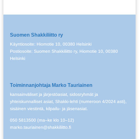
Suomen Shakkiliitto ry
Käyntiosoite: Hiomotie 10, 00380 Helsinki
Postiosoite: Suomen Shakkiliitto ry, Hiomotie 10, 00380
Helsinki
Toiminnanjohtaja Marko Tauriainen
kansainväliset ja järjestöasiat, sidosryhmät ja
yhteiskunnalliset asiat, Shakki-lehti (numeroon 4/2024 asti),
sisäinen viestintä, kilpailu- ja jäsenasiat.
050 5813500 (ma–ke klo 10–12)
marko.tauriainen@shakkiliitto.fi