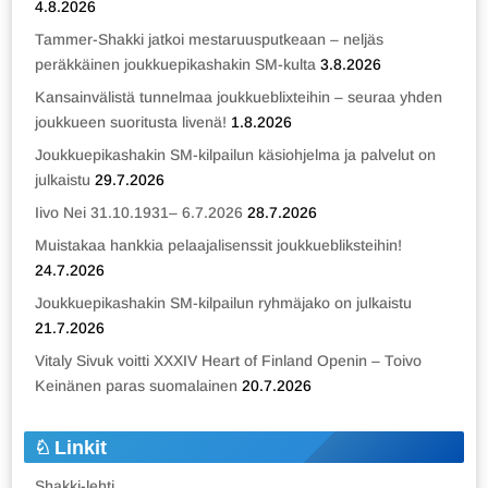
4.8.2026
Tammer-Shakki jatkoi mestaruusputkeaan – neljäs
peräkkäinen joukkuepikashakin SM-kulta
3.8.2026
Kansainvälistä tunnelmaa joukkueblixteihin – seuraa yhden
joukkueen suoritusta livenä!
1.8.2026
Joukkuepikashakin SM-kilpailun käsiohjelma ja palvelut on
julkaistu
29.7.2026
Iivo Nei 31.10.1931– 6.7.2026
28.7.2026
Muistakaa hankkia pelaajalisenssit joukkuebliksteihin!
24.7.2026
Joukkuepikashakin SM-kilpailun ryhmäjako on julkaistu
21.7.2026
Vitaly Sivuk voitti XXXIV Heart of Finland Openin – Toivo
Keinänen paras suomalainen
20.7.2026
Linkit
Shakki-lehti