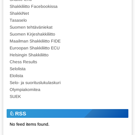
Shakkiliitto Facebookissa
ShakkiNet
Tasaselo
Suomen tehtäväniekat
Suomen Kirjeshakkiliitto
Maailman Shakkiliitto FIDE
Euroopan Shakkiliitto ECU
Helsingin Shakkiliitto
Chess Results
Selolista
Elolista
Selo- ja suorituslukulaskuri
Olympiakomitea
SUEK
RSS
No feed items found.