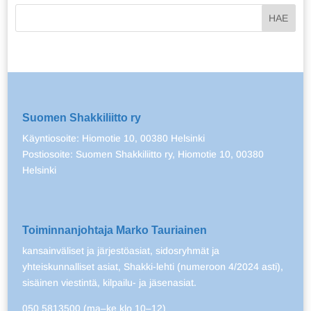
Suomen Shakkiliitto ry
Käyntiosoite: Hiomotie 10, 00380 Helsinki
Postiosoite: Suomen Shakkiliitto ry, Hiomotie 10, 00380
Helsinki
Toiminnanjohtaja Marko Tauriainen
kansainväliset ja järjestöasiat, sidosryhmät ja
yhteiskunnalliset asiat, Shakki-lehti (numeroon 4/2024 asti),
sisäinen viestintä, kilpailu- ja jäsenasiat.
050 5813500 (ma–ke klo 10–12)