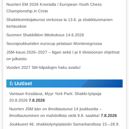
Nuorten EM 2026 Kreetalla / European Youth Chess
Championship in Crete
Shakkitoimitsijakurssi verkossa la 13.6. ja shakkituomarien
kertauskoe
Suomen Shakkiliiton liittokokous 14.6.2026
Seurajoukkueiden eurocup pelataan Montenegrossa
JSM-kausi 2026–2027 – liigan sekä I ja II divisioonan ohjelmat
on julkaistu
Vuoden 2027 SM-kilpailujen haku avattu!
Uutiset
Vantaan Kesälava, Myyr York Park: Shakki-työpaja
20.8.2026
7.8.2026
Nuorten JSM:ään on ilmoittautunut 14 joukkuetta –
ilmoittautuminen on mahdollista vielä 9.8. saakka!
7.8.2026
Joukkueet 46. shakkiolympialaisiin Samarkandissa 15.–28.9.