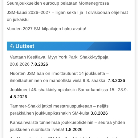
Seurajoukkueiden eurocup pelataan Montenegrossa
JSM-kausi 2026–2027 – liigan sekä I ja II divisioonan ohjelmat
on julkaistu
Vuoden 2027 SM-kilpailujen haku avattu!
Uutiset
Vantaan Kesälava, Myyr York Park: Shakki-työpaja
20.8.2026
7.8.2026
Nuorten JSM:ään on ilmoittautunut 14 joukkuetta –
ilmoittautuminen on mahdollista vielä 9.8. saakka!
7.8.2026
Joukkueet 46. shakkiolympialaisiin Samarkandissa 15.–28.9.
4.8.2026
Tammer-Shakki jatkoi mestaruusputkeaan – neljäs
peräkkäinen joukkuepikashakin SM-kulta
3.8.2026
Kansainvälistä tunnelmaa joukkueblixteihin – seuraa yhden
joukkueen suoritusta livenä!
1.8.2026