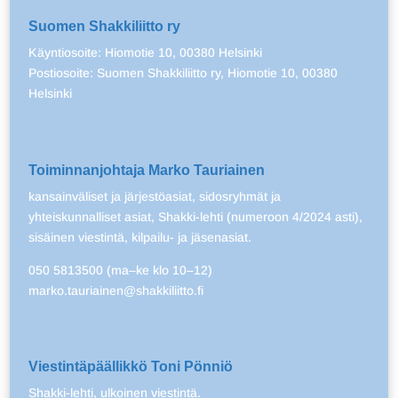
Suomen Shakkiliitto ry
Käyntiosoite: Hiomotie 10, 00380 Helsinki
Postiosoite: Suomen Shakkiliitto ry, Hiomotie 10, 00380
Helsinki
Toiminnanjohtaja Marko Tauriainen
kansainväliset ja järjestöasiat, sidosryhmät ja
yhteiskunnalliset asiat, Shakki-lehti (numeroon 4/2024 asti),
sisäinen viestintä, kilpailu- ja jäsenasiat.
050 5813500 (ma–ke klo 10–12)
marko.tauriainen@shakkiliitto.fi
Viestintäpäällikkö Toni Pönniö
Shakki-lehti, ulkoinen viestintä.