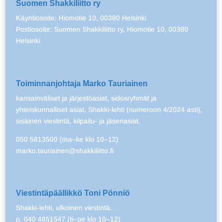
Suomen Shakkiliitto ry
Käyntiosoite: Hiomotie 10, 00380 Helsinki
Postiosoite: Suomen Shakkiliitto ry, Hiomotie 10, 00380
Helsinki
Toiminnanjohtaja Marko Tauriainen
kansainväliset ja järjestöasiat, sidosryhmät ja
yhteiskunnalliset asiat, Shakki-lehti (numeroon 4/2024 asti),
sisäinen viestintä, kilpailu- ja jäsenasiat.
050 5813500 (ma–ke klo 10–12)
marko.tauriainen@shakkiliitto.fi
Viestintäpäällikkö Toni Pönniö
Shakki-lehti, ulkoinen viestintä.
p. 040 4851547 (ti–pe klo 10–12)