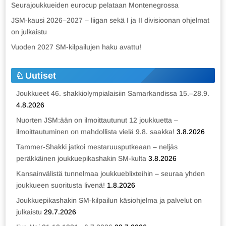
Seurajoukkueiden eurocup pelataan Montenegrossa
JSM-kausi 2026–2027 – liigan sekä I ja II divisioonan ohjelmat
on julkaistu
Vuoden 2027 SM-kilpailujen haku avattu!
Uutiset
Joukkueet 46. shakkiolympialaisiin Samarkandissa 15.–28.9.
4.8.2026
Nuorten JSM:ään on ilmoittautunut 12 joukkuetta –
ilmoittautuminen on mahdollista vielä 9.8. saakka!
3.8.2026
Tammer-Shakki jatkoi mestaruusputkeaan – neljäs
peräkkäinen joukkuepikashakin SM-kulta
3.8.2026
Kansainvälistä tunnelmaa joukkueblixteihin – seuraa yhden
joukkueen suoritusta livenä!
1.8.2026
Joukkuepikashakin SM-kilpailun käsiohjelma ja palvelut on
julkaistu
29.7.2026