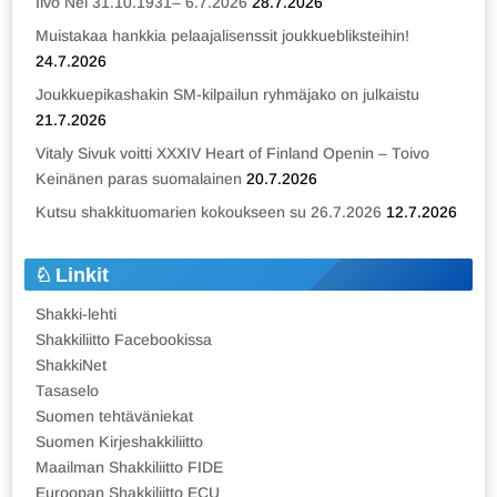
Iivo Nei 31.10.1931– 6.7.2026
28.7.2026
Muistakaa hankkia pelaajalisenssit joukkuebliksteihin!
24.7.2026
Joukkuepikashakin SM-kilpailun ryhmäjako on julkaistu
21.7.2026
Vitaly Sivuk voitti XXXIV Heart of Finland Openin – Toivo
Keinänen paras suomalainen
20.7.2026
Kutsu shakkituomarien kokoukseen su 26.7.2026
12.7.2026
Linkit
Shakki-lehti
Shakkiliitto Facebookissa
ShakkiNet
Tasaselo
Suomen tehtäväniekat
Suomen Kirjeshakkiliitto
Maailman Shakkiliitto FIDE
Euroopan Shakkiliitto ECU