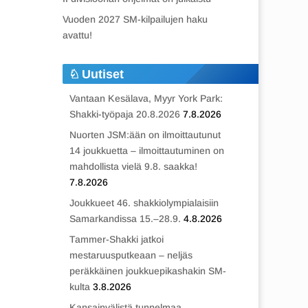
Vuoden 2027 SM-kilpailujen haku
avattu!
Uutiset
Vantaan Kesälava, Myyr York Park:
Shakki-työpaja 20.8.2026
7.8.2026
Nuorten JSM:ään on ilmoittautunut
14 joukkuetta – ilmoittautuminen on
mahdollista vielä 9.8. saakka!
7.8.2026
Joukkueet 46. shakkiolympialaisiin
Samarkandissa 15.–28.9.
4.8.2026
Tammer-Shakki jatkoi
mestaruusputkeaan – neljäs
peräkkäinen joukkuepikashakin SM-
kulta
3.8.2026
Kansainvälistä tunnelmaa