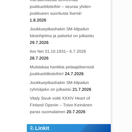
joukkueblixteihin – seuraa yhden
joukkueen suoritusta livenä!
1.8.2026
Joukkuepikashakin SM-kilpailun
käsiohjelma ja palvelut on julkaistu
29.7.2026
Iivo Nei 31.10.1931– 6.7.2026
28.7.2026
Muistakaa hankkia pelaajalisenssit
joukkuebliksteihin!
24.7.2026
Joukkuepikashakin SM-kilpailun
ryhmäjako on julkaistu
21.7.2026
Vitaly Sivuk voitti XXXIV Heart of
Finland Openin – Toivo Keinänen
paras suomalainen
20.7.2026
Linkit