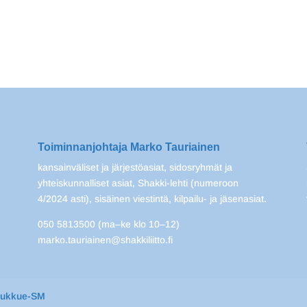
Toiminnanjohtaja Marko Tauriainen
kansainväliset ja järjestöasiat, sidosryhmät ja
yhteiskunnalliset asiat, Shakki-lehti (numeroon
4/2024 asti), sisäinen viestintä, kilpailu- ja jäsenasiat.
050 5813500 (ma–ke klo 10–12)
marko.tauriainen@shakkiliitto.fi
oukkue-SM