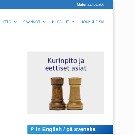
Materiaalipankki
LIITTO
SÄÄNNÖT
KILPAILUT
JOUKKUE-SM
in English / på svenska