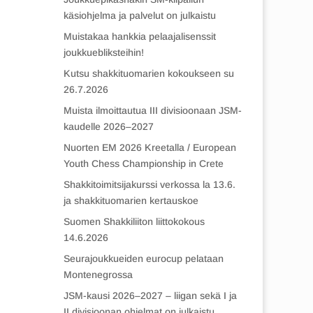
käsiohjelma ja palvelut on julkaistu
Muistakaa hankkia pelaajalisenssit
joukkuebliksteihin!
Kutsu shakkituomarien kokoukseen su
26.7.2026
Muista ilmoittautua III divisioonaan JSM-
kaudelle 2026–2027
Nuorten EM 2026 Kreetalla / European
Youth Chess Championship in Crete
Shakkitoimitsijakurssi verkossa la 13.6.
ja shakkituomarien kertauskoe
Suomen Shakkiliiton liittokokous
14.6.2026
Seurajoukkueiden eurocup pelataan
Montenegrossa
JSM-kausi 2026–2027 – liigan sekä I ja
II divisioonan ohjelmat on julkaistu