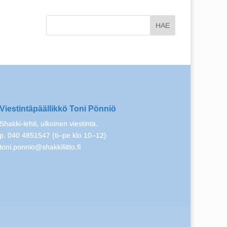
Viestintäpäällikkö Toni Pönniö
Shakki-lehti, ulkoinen viestintä.
p. 040 4851547 (ti–pe klo 10–12)
toni.ponnio@shakkiliitto.fi