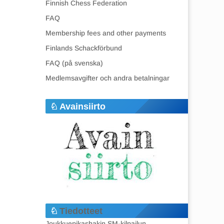
Finnish Chess Federation
FAQ
Membership fees and other payments
Finlands Schackförbund
FAQ (på svenska)
Medlemsavgifter och andra betalningar
Avainsiirto
Tiedotteet
Joukkuepikashakin SM-kilpailun