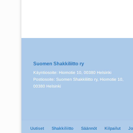
Suomen Shakkiliitto ry
Käyntiosoite: Hiomotie 10, 00380 Helsinki
Postiosoite: Suomen Shakkiliitto ry, Hiomotie 10,
00380 Helsinki
Uutiset
Shakkiliitto
Säännöt
Kilpailut
J