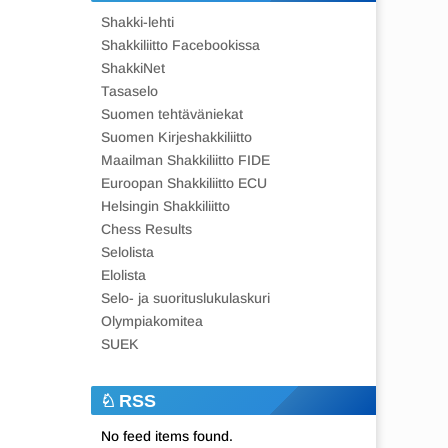
Shakki-lehti
Shakkiliitto Facebookissa
ShakkiNet
Tasaselo
Suomen tehtäväniekat
Suomen Kirjeshakkiliitto
Maailman Shakkiliitto FIDE
Euroopan Shakkiliitto ECU
Helsingin Shakkiliitto
Chess Results
Selolista
Elolista
Selo- ja suorituslukulaskuri
Olympiakomitea
SUEK
RSS
No feed items found.