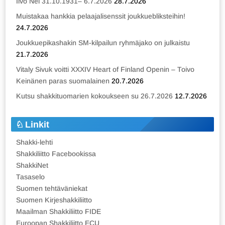
Iivo Nei 31.10.1931– 6.7.2026
28.7.2026
Muistakaa hankkia pelaajalisenssit joukkuebliksteihin!
24.7.2026
Joukkuepikashakin SM-kilpailun ryhmäjako on julkaistu
21.7.2026
Vitaly Sivuk voitti XXXIV Heart of Finland Openin – Toivo
Keinänen paras suomalainen
20.7.2026
Kutsu shakkituomarien kokoukseen su 26.7.2026
12.7.2026
Linkit
Shakki-lehti
Shakkiliitto Facebookissa
ShakkiNet
Tasaselo
Suomen tehtäväniekat
Suomen Kirjeshakkiliitto
Maailman Shakkiliitto FIDE
Euroopan Shakkiliitto ECU