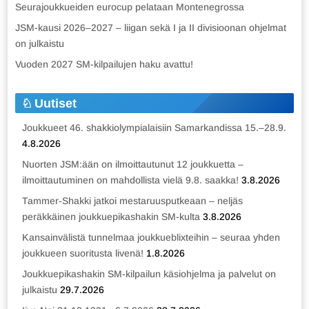
Seurajoukkueiden eurocup pelataan Montenegrossa
JSM-kausi 2026–2027 – liigan sekä I ja II divisioonan ohjelmat
on julkaistu
Vuoden 2027 SM-kilpailujen haku avattu!
Uutiset
Joukkueet 46. shakkiolympialaisiin Samarkandissa 15.–28.9.
4.8.2026
Nuorten JSM:ään on ilmoittautunut 12 joukkuetta –
ilmoittautuminen on mahdollista vielä 9.8. saakka!
3.8.2026
Tammer-Shakki jatkoi mestaruusputkeaan – neljäs
peräkkäinen joukkuepikashakin SM-kulta
3.8.2026
Kansainvälistä tunnelmaa joukkueblixteihin – seuraa yhden
joukkueen suoritusta livenä!
1.8.2026
Joukkuepikashakin SM-kilpailun käsiohjelma ja palvelut on
julkaistu
29.7.2026