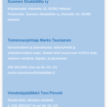
Suomen Shakkiliitto ry
Käyntiosoite: Hiomotie 10, 00380 Helsinki
Postiosoite: Suomen Shakkiliitto ry, Hiomotie 10, 00380
Helsinki
Toiminnanjohtaja Marko Tauriainen
kansainväliset ja järjestöasiat, sidosryhmät ja
yhteiskunnalliset asiat, Shakki-lehti (numeroon 4/2024 asti),
sisäinen viestintä, kilpailu- ja jäsenasiat.
050 5813500 (ma–ke klo 10–12)
marko.tauriainen@shakkiliitto.fi
Viestintäpäällikkö Toni Pönniö
Shakki-lehti, ulkoinen viestintä.
p. 040 4851547 (ti–pe klo 10–12)