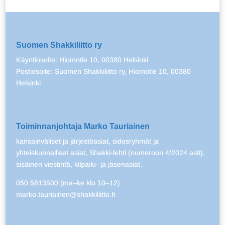
Suomen Shakkiliitto ry
Käyntiosoite: Hiomotie 10, 00380 Helsinki
Postiosoite: Suomen Shakkiliitto ry, Hiomotie 10, 00380
Helsinki
Toiminnanjohtaja Marko Tauriainen
kansainväliset ja järjestöasiat, sidosryhmät ja
yhteiskunnalliset asiat, Shakki-lehti (numeroon 4/2024 asti),
sisäinen viestintä, kilpailu- ja jäsenasiat.
050 5813500 (ma–ke klo 10–12)
marko.tauriainen@shakkiliitto.fi