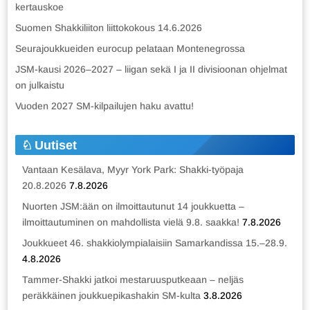
kertauskoe
Suomen Shakkiliiton liittokokous 14.6.2026
Seurajoukkueiden eurocup pelataan Montenegrossa
JSM-kausi 2026–2027 – liigan sekä I ja II divisioonan ohjelmat
on julkaistu
Vuoden 2027 SM-kilpailujen haku avattu!
Uutiset
Vantaan Kesälava, Myyr York Park: Shakki-työpaja
20.8.2026
7.8.2026
Nuorten JSM:ään on ilmoittautunut 14 joukkuetta –
ilmoittautuminen on mahdollista vielä 9.8. saakka!
7.8.2026
Joukkueet 46. shakkiolympialaisiin Samarkandissa 15.–28.9.
4.8.2026
Tammer-Shakki jatkoi mestaruusputkeaan – neljäs
peräkkäinen joukkuepikashakin SM-kulta
3.8.2026