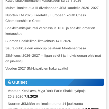
Kutsu shakkituomarien kokoukseen su 26.7.2026
Muista ilmoittautua III divisioonaan JSM-kaudelle 2026–2027
Nuorten EM 2026 Kreetalla / European Youth Chess
Championship in Crete
Shakkitoimitsijakurssi verkossa la 13.6. ja shakkituomarien
kertauskoe
Suomen Shakkiliiton liittokokous 14.6.2026
Seurajoukkueiden eurocup pelataan Montenegrossa
JSM-kausi 2026–2027 – liigan sekä I ja II divisioonan ohjelmat
on julkaistu
Vuoden 2027 SM-kilpailujen haku avattu!
Uutiset
Vantaan Kesälava, Myyr York Park: Shakki-työpaja
20.8.2026
7.8.2026
Nuorten JSM:ään on ilmoittautunut 14 joukkuetta –