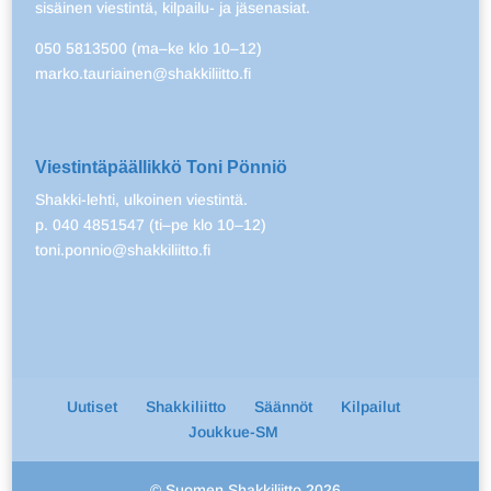
sisäinen viestintä, kilpailu- ja jäsenasiat.
050 5813500 (ma–ke klo 10–12)
marko.tauriainen@shakkiliitto.fi
Viestintäpäällikkö Toni Pönniö
Shakki-lehti, ulkoinen viestintä.
p. 040 4851547 (ti–pe klo 10–12)
toni.ponnio@shakkiliitto.fi
Uutiset
Shakkiliitto
Säännöt
Kilpailut
Joukkue-SM
© Suomen Shakkiliitto 2026