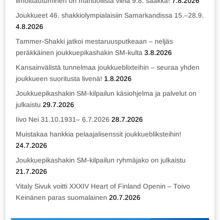
ilmoittautuminen on mahdollista vielä 9.8. saakka!
7.8.2026
Joukkueet 46. shakkiolympialaisiin Samarkandissa 15.–28.9.
4.8.2026
Tammer-Shakki jatkoi mestaruusputkeaan – neljäs
peräkkäinen joukkuepikashakin SM-kulta
3.8.2026
Kansainvälistä tunnelmaa joukkueblixteihin – seuraa yhden
joukkueen suoritusta livenä!
1.8.2026
Joukkuepikashakin SM-kilpailun käsiohjelma ja palvelut on
julkaistu
29.7.2026
Iivo Nei 31.10.1931– 6.7.2026
28.7.2026
Muistakaa hankkia pelaajalisenssit joukkuebliksteihin!
24.7.2026
Joukkuepikashakin SM-kilpailun ryhmäjako on julkaistu
21.7.2026
Vitaly Sivuk voitti XXXIV Heart of Finland Openin – Toivo
Keinänen paras suomalainen
20.7.2026