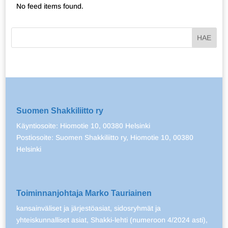
No feed items found.
Suomen Shakkiliitto ry
Käyntiosoite: Hiomotie 10, 00380 Helsinki
Postiosoite: Suomen Shakkiliitto ry, Hiomotie 10, 00380
Helsinki
Toiminnanjohtaja Marko Tauriainen
kansainväliset ja järjestöasiat, sidosryhmät ja
yhteiskunnalliset asiat, Shakki-lehti (numeroon 4/2024 asti),