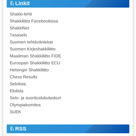
Linkit
Shakki-lehti
Shakkiliitto Facebookissa
ShakkiNet
Tasaselo
Suomen tehtäväniekat
Suomen Kirjeshakkiliitto
Maailman Shakkiliitto FIDE
Euroopan Shakkiliitto ECU
Helsingin Shakkiliitto
Chess Results
Selolista
Elolista
Selo- ja suorituslukulaskuri
Olympiakomitea
SUEK
RSS