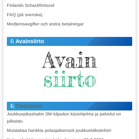
Finlands Schackförbund
FAQ (på svenska)
Medlemsavgifter och andra betalningar
Avainsiirto
Tiedotteet
Joukkuepikashakin SM-kilpailun käsiohjelma ja palvelut on
julkaistu
Muistakaa hankkia pelaajalisenssit joukkuebliksteihin!