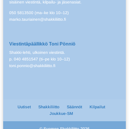
sisäinen viestintä, kilpailu- ja jäsenasiat.
050 5813500 (ma–ke klo 10–12)
marko.tauriainen@shakkiliitto.fi
Viestintäpäällikkö Toni Pönniö
Shakki-lehti, ulkoinen viestintä.
p. 040 4851547 (ti–pe klo 10–12)
toni.ponnio@shakkiliitto.fi
Uutiset
Shakkiliitto
Säännöt
Kilpailut
Joukkue-SM
© Suomen Shakkiliitto 2026