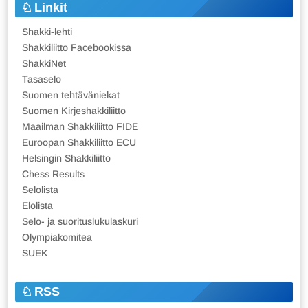
Linkit
Shakki-lehti
Shakkiliitto Facebookissa
ShakkiNet
Tasaselo
Suomen tehtäväniekat
Suomen Kirjeshakkiliitto
Maailman Shakkiliitto FIDE
Euroopan Shakkiliitto ECU
Helsingin Shakkiliitto
Chess Results
Selolista
Elolista
Selo- ja suorituslukulaskuri
Olympiakomitea
SUEK
RSS