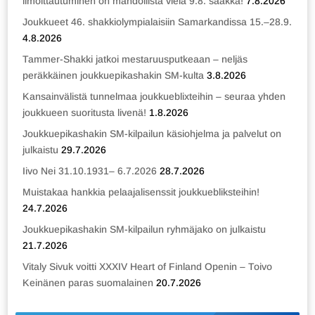
ilmoittautuminen on mahdollista vielä 9.8. saakka!
7.8.2026
Joukkueet 46. shakkiolympialaisiin Samarkandissa 15.–28.9.
4.8.2026
Tammer-Shakki jatkoi mestaruusputkeaan – neljäs
peräkkäinen joukkuepikashakin SM-kulta
3.8.2026
Kansainvälistä tunnelmaa joukkueblixteihin – seuraa yhden
joukkueen suoritusta livenä!
1.8.2026
Joukkuepikashakin SM-kilpailun käsiohjelma ja palvelut on
julkaistu
29.7.2026
Iivo Nei 31.10.1931– 6.7.2026
28.7.2026
Muistakaa hankkia pelaajalisenssit joukkuebliksteihin!
24.7.2026
Joukkuepikashakin SM-kilpailun ryhmäjako on julkaistu
21.7.2026
Vitaly Sivuk voitti XXXIV Heart of Finland Openin – Toivo
Keinänen paras suomalainen
20.7.2026