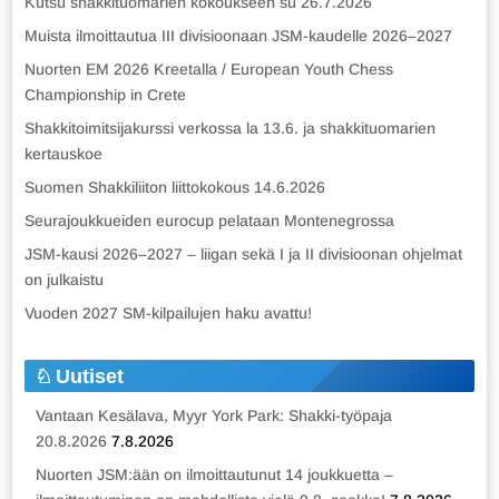
Kutsu shakkituomarien kokoukseen su 26.7.2026
Muista ilmoittautua III divisioonaan JSM-kaudelle 2026–2027
Nuorten EM 2026 Kreetalla / European Youth Chess
Championship in Crete
Shakkitoimitsijakurssi verkossa la 13.6. ja shakkituomarien
kertauskoe
Suomen Shakkiliiton liittokokous 14.6.2026
Seurajoukkueiden eurocup pelataan Montenegrossa
JSM-kausi 2026–2027 – liigan sekä I ja II divisioonan ohjelmat
on julkaistu
Vuoden 2027 SM-kilpailujen haku avattu!
Uutiset
Vantaan Kesälava, Myyr York Park: Shakki-työpaja
20.8.2026
7.8.2026
Nuorten JSM:ään on ilmoittautunut 14 joukkuetta –