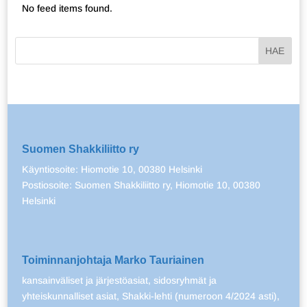
No feed items found.
Suomen Shakkiliitto ry
Käyntiosoite: Hiomotie 10, 00380 Helsinki
Postiosoite: Suomen Shakkiliitto ry, Hiomotie 10, 00380
Helsinki
Toiminnanjohtaja Marko Tauriainen
kansainväliset ja järjestöasiat, sidosryhmät ja
yhteiskunnalliset asiat, Shakki-lehti (numeroon 4/2024 asti),