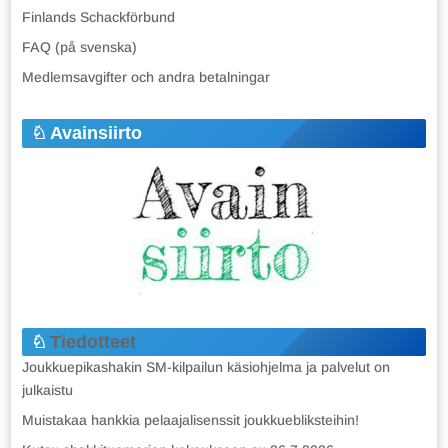
Finlands Schackförbund
FAQ (på svenska)
Medlemsavgifter och andra betalningar
Avainsiirto
Tiedotteet
Joukkuepikashakin SM-kilpailun käsiohjelma ja palvelut on
julkaistu
Muistakaa hankkia pelaajalisenssit joukkuebliksteihin!