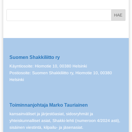
Suomen Shakkiliitto ry
Käyntiosoite: Hiomotie 10, 00380 Helsinki
Postiosoite: Suomen Shakkiliitto ry, Hiomotie 10, 00380
Helsinki
Toiminnanjohtaja Marko Tauriainen
kansainväliset ja järjestöasiat, sidosryhmät ja
yhteiskunnalliset asiat, Shakki-lehti (numeroon 4/2024 asti),
sisäinen viestintä, kilpailu- ja jäsenasiat.