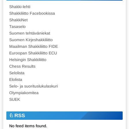
Shakki-lehti
Shakkiliitto Facebookissa
ShakkiNet
Tasaselo
Suomen tehtäväniekat
Suomen Kirjeshakkiliitto
Maailman Shakkiliitto FIDE
Euroopan Shakkiliitto ECU
Helsingin Shakkiliitto
Chess Results
Selolista
Elolista
Selo- ja suorituslukulaskuri
Olympiakomitea
SUEK
RSS
No feed items found.