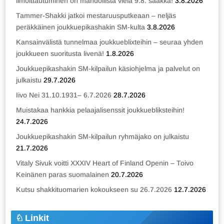
ilmoittautuminen on mahdollista vielä 9.8. saakka!
3.8.2026
Tammer-Shakki jatkoi mestaruusputkeaan – neljäs
peräkkäinen joukkuepikashakin SM-kulta
3.8.2026
Kansainvälistä tunnelmaa joukkueblixteihin – seuraa yhden
joukkueen suoritusta livenä!
1.8.2026
Joukkuepikashakin SM-kilpailun käsiohjelma ja palvelut on
julkaistu
29.7.2026
Iivo Nei 31.10.1931– 6.7.2026
28.7.2026
Muistakaa hankkia pelaajalisenssit joukkuebliksteihin!
24.7.2026
Joukkuepikashakin SM-kilpailun ryhmäjako on julkaistu
21.7.2026
Vitaly Sivuk voitti XXXIV Heart of Finland Openin – Toivo
Keinänen paras suomalainen
20.7.2026
Kutsu shakkituomarien kokoukseen su 26.7.2026
12.7.2026
Linkit