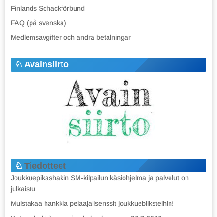
Finlands Schackförbund
FAQ (på svenska)
Medlemsavgifter och andra betalningar
Avainsiirto
Tiedotteet
Joukkuepikashakin SM-kilpailun käsiohjelma ja palvelut on
julkaistu
Muistakaa hankkia pelaajalisenssit joukkuebliksteihin!