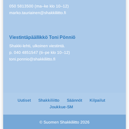
050 5813500 (ma–ke klo 10–12)
marko.tauriainen@shakkiliitto.fi
Viestintäpäällikkö Toni Pönniö
Shakki-lehti, ulkoinen viestintä.
p. 040 4851547 (ti–pe klo 10–12)
toni.ponnio@shakkiliitto.fi
Uutiset
Shakkiliitto
Säännöt
Kilpailut
Joukkue-SM
© Suomen Shakkiliitto 2026