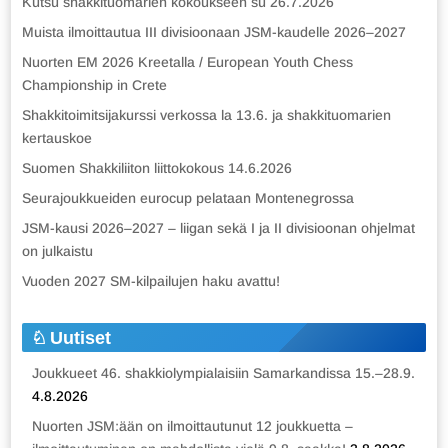
Kutsu shakkituomarien kokoukseen su 26.7.2026
Muista ilmoittautua III divisioonaan JSM-kaudelle 2026–2027
Nuorten EM 2026 Kreetalla / European Youth Chess
Championship in Crete
Shakkitoimitsijakurssi verkossa la 13.6. ja shakkituomarien
kertauskoe
Suomen Shakkiliiton liittokokous 14.6.2026
Seurajoukkueiden eurocup pelataan Montenegrossa
JSM-kausi 2026–2027 – liigan sekä I ja II divisioonan ohjelmat
on julkaistu
Vuoden 2027 SM-kilpailujen haku avattu!
Uutiset
Joukkueet 46. shakkiolympialaisiin Samarkandissa 15.–28.9.
4.8.2026
Nuorten JSM:ään on ilmoittautunut 12 joukkuetta –