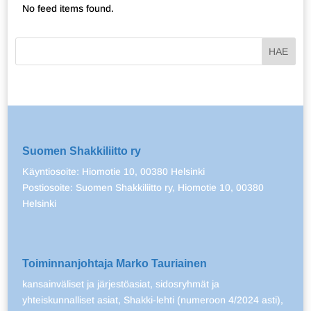
No feed items found.
Suomen Shakkiliitto ry
Käyntiosoite: Hiomotie 10, 00380 Helsinki
Postiosoite: Suomen Shakkiliitto ry, Hiomotie 10, 00380
Helsinki
Toiminnanjohtaja Marko Tauriainen
kansainväliset ja järjestöasiat, sidosryhmät ja
yhteiskunnalliset asiat, Shakki-lehti (numeroon 4/2024 asti),