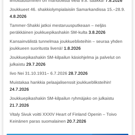
ilmoittautuminen on mahdollista vielä 9.8. saakka!
7.8.2026
Joukkueet 46. shakkiolympialaisiin Samarkandissa 15.–28.9.
4.8.2026
Tammer-Shakki jatkoi mestaruusputkeaan – neljäs
peräkkäinen joukkuepikashakin SM-kulta
3.8.2026
Kansainvälistä tunnelmaa joukkueblixteihin – seuraa yhden
joukkueen suoritusta livenä!
1.8.2026
Joukkuepikashakin SM-kilpailun käsiohjelma ja palvelut on
julkaistu
29.7.2026
Iivo Nei 31.10.1931– 6.7.2026
28.7.2026
Muistakaa hankkia pelaajalisenssit joukkuebliksteihin!
24.7.2026
Joukkuepikashakin SM-kilpailun ryhmäjako on julkaistu
21.7.2026
Vitaly Sivuk voitti XXXIV Heart of Finland Openin – Toivo
Keinänen paras suomalainen
20.7.2026