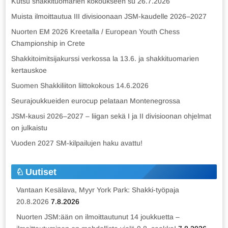
Kutsu shakkituomarien kokoukseen su 26.7.2026
Muista ilmoittautua III divisioonaan JSM-kaudelle 2026–2027
Nuorten EM 2026 Kreetalla / European Youth Chess
Championship in Crete
Shakkitoimitsijakurssi verkossa la 13.6. ja shakkituomarien
kertauskoe
Suomen Shakkiliiton liittokokous 14.6.2026
Seurajoukkueiden eurocup pelataan Montenegrossa
JSM-kausi 2026–2027 – liigan sekä I ja II divisioonan ohjelmat
on julkaistu
Vuoden 2027 SM-kilpailujen haku avattu!
Uutiset
Vantaan Kesälava, Myyr York Park: Shakki-työpaja
20.8.2026
7.8.2026
Nuorten JSM:ään on ilmoittautunut 14 joukkuetta –