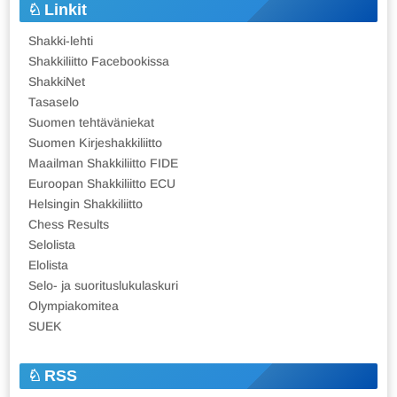
Linkit
Shakki-lehti
Shakkiliitto Facebookissa
ShakkiNet
Tasaselo
Suomen tehtäväniekat
Suomen Kirjeshakkiliitto
Maailman Shakkiliitto FIDE
Euroopan Shakkiliitto ECU
Helsingin Shakkiliitto
Chess Results
Selolista
Elolista
Selo- ja suorituslukulaskuri
Olympiakomitea
SUEK
RSS