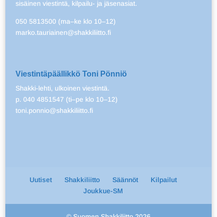
sisäinen viestintä, kilpailu- ja jäsenasiat.
050 5813500 (ma–ke klo 10–12)
marko.tauriainen@shakkiliitto.fi
Viestintäpäällikkö Toni Pönniö
Shakki-lehti, ulkoinen viestintä.
p. 040 4851547 (ti–pe klo 10–12)
toni.ponnio@shakkiliitto.fi
Uutiset
Shakkiliitto
Säännöt
Kilpailut
Joukkue-SM
© Suomen Shakkiliitto 2026