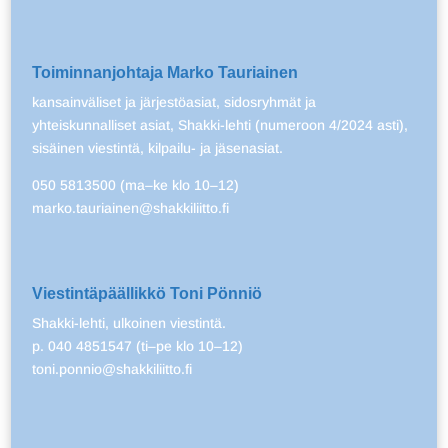
Toiminnanjohtaja Marko Tauriainen
kansainväliset ja järjestöasiat, sidosryhmät ja
yhteiskunnalliset asiat, Shakki-lehti (numeroon 4/2024 asti),
sisäinen viestintä, kilpailu- ja jäsenasiat.
050 5813500 (ma–ke klo 10–12)
marko.tauriainen@shakkiliitto.fi
Viestintäpäällikkö Toni Pönniö
Shakki-lehti, ulkoinen viestintä.
p. 040 4851547 (ti–pe klo 10–12)
toni.ponnio@shakkiliitto.fi