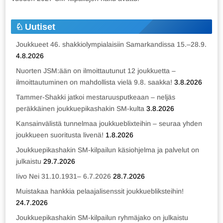
Uutiset
Joukkueet 46. shakkiolympialaisiin Samarkandissa 15.–28.9.
4.8.2026
Nuorten JSM:ään on ilmoittautunut 12 joukkuetta –
ilmoittautuminen on mahdollista vielä 9.8. saakka!
3.8.2026
Tammer-Shakki jatkoi mestaruusputkeaan – neljäs
peräkkäinen joukkuepikashakin SM-kulta
3.8.2026
Kansainvälistä tunnelmaa joukkueblixteihin – seuraa yhden
joukkueen suoritusta livenä!
1.8.2026
Joukkuepikashakin SM-kilpailun käsiohjelma ja palvelut on
julkaistu
29.7.2026
Iivo Nei 31.10.1931– 6.7.2026
28.7.2026
Muistakaa hankkia pelaajalisenssit joukkuebliksteihin!
24.7.2026
Joukkuepikashakin SM-kilpailun ryhmäjako on julkaistu