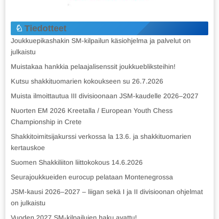
Tiedotteet
Joukkuepikashakin SM-kilpailun käsiohjelma ja palvelut on
julkaistu
Muistakaa hankkia pelaajalisenssit joukkuebliksteihin!
Kutsu shakkituomarien kokoukseen su 26.7.2026
Muista ilmoittautua III divisioonaan JSM-kaudelle 2026–2027
Nuorten EM 2026 Kreetalla / European Youth Chess
Championship in Crete
Shakkitoimitsijakurssi verkossa la 13.6. ja shakkituomarien
kertauskoe
Suomen Shakkiliiton liittokokous 14.6.2026
Seurajoukkueiden eurocup pelataan Montenegrossa
JSM-kausi 2026–2027 – liigan sekä I ja II divisioonan ohjelmat
on julkaistu
Vuoden 2027 SM-kilpailujen haku avattu!