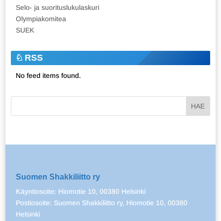
Selo- ja suorituslukulaskuri
Olympiakomitea
SUEK
RSS
No feed items found.
Suomen Shakkiliitto ry
Käyntiosoite: Hiomotie 10, 00380 Helsinki
Postiosoite: Suomen Shakkiliitto ry, Hiomotie 10, 00380
Helsinki