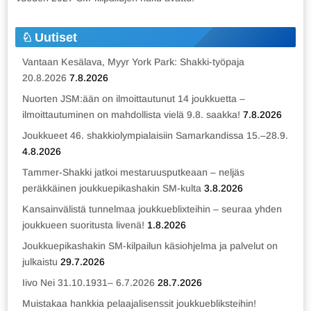
Uutiset
Vantaan Kesälava, Myyr York Park: Shakki-työpaja
20.8.2026
7.8.2026
Nuorten JSM:ään on ilmoittautunut 14 joukkuetta –
ilmoittautuminen on mahdollista vielä 9.8. saakka!
7.8.2026
Joukkueet 46. shakkiolympialaisiin Samarkandissa 15.–28.9.
4.8.2026
Tammer-Shakki jatkoi mestaruusputkeaan – neljäs
peräkkäinen joukkuepikashakin SM-kulta
3.8.2026
Kansainvälistä tunnelmaa joukkueblixteihin – seuraa yhden
joukkueen suoritusta livenä!
1.8.2026
Joukkuepikashakin SM-kilpailun käsiohjelma ja palvelut on
julkaistu
29.7.2026
Iivo Nei 31.10.1931– 6.7.2026
28.7.2026
Muistakaa hankkia pelaajalisenssit joukkuebliksteihin!