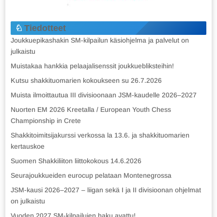
Tiedotteet
Joukkuepikashakin SM-kilpailun käsiohjelma ja palvelut on
julkaistu
Muistakaa hankkia pelaajalisenssit joukkuebliksteihin!
Kutsu shakkituomarien kokoukseen su 26.7.2026
Muista ilmoittautua III divisioonaan JSM-kaudelle 2026–2027
Nuorten EM 2026 Kreetalla / European Youth Chess
Championship in Crete
Shakkitoimitsijakurssi verkossa la 13.6. ja shakkituomarien
kertauskoe
Suomen Shakkiliiton liittokokous 14.6.2026
Seurajoukkueiden eurocup pelataan Montenegrossa
JSM-kausi 2026–2027 – liigan sekä I ja II divisioonan ohjelmat
on julkaistu
Vuoden 2027 SM-kilpailujen haku avattu!