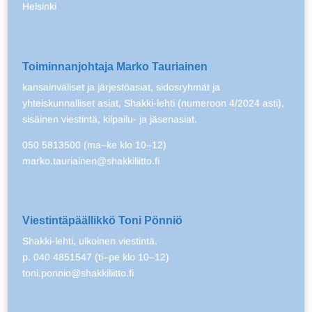
Helsinki
Toiminnanjohtaja Marko Tauriainen
kansainväliset ja järjestöasiat, sidosryhmät ja
yhteiskunnalliset asiat, Shakki-lehti (numeroon 4/2024 asti),
sisäinen viestintä, kilpailu- ja jäsenasiat.
050 5813500 (ma–ke klo 10–12)
marko.tauriainen@shakkiliitto.fi
Viestintäpäällikkö Toni Pönniö
Shakki-lehti, ulkoinen viestintä.
p. 040 4851547 (ti–pe klo 10–12)
toni.ponnio@shakkiliitto.fi