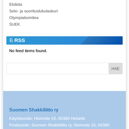
Elolista
Selo- ja suorituslukulaskuri
Olympiakomitea
SUEK
RSS
No feed items found.
Suomen Shakkiliitto ry
Käyntiosoite: Hiomotie 10, 00380 Helsinki
Postiosoite: Suomen Shakkiliitto ry, Hiomotie 10, 00380