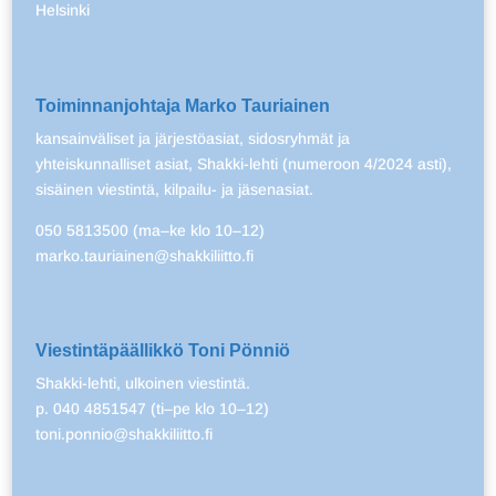
Helsinki
Toiminnanjohtaja Marko Tauriainen
kansainväliset ja järjestöasiat, sidosryhmät ja
yhteiskunnalliset asiat, Shakki-lehti (numeroon 4/2024 asti),
sisäinen viestintä, kilpailu- ja jäsenasiat.
050 5813500 (ma–ke klo 10–12)
marko.tauriainen@shakkiliitto.fi
Viestintäpäällikkö Toni Pönniö
Shakki-lehti, ulkoinen viestintä.
p. 040 4851547 (ti–pe klo 10–12)
toni.ponnio@shakkiliitto.fi