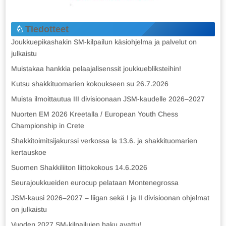
Tiedotteet
Joukkuepikashakin SM-kilpailun käsiohjelma ja palvelut on
julkaistu
Muistakaa hankkia pelaajalisenssit joukkuebliksteihin!
Kutsu shakkituomarien kokoukseen su 26.7.2026
Muista ilmoittautua III divisioonaan JSM-kaudelle 2026–2027
Nuorten EM 2026 Kreetalla / European Youth Chess
Championship in Crete
Shakkitoimitsijakurssi verkossa la 13.6. ja shakkituomarien
kertauskoe
Suomen Shakkiliiton liittokokous 14.6.2026
Seurajoukkueiden eurocup pelataan Montenegrossa
JSM-kausi 2026–2027 – liigan sekä I ja II divisioonan ohjelmat
on julkaistu
Vuoden 2027 SM-kilpailujen haku avattu!