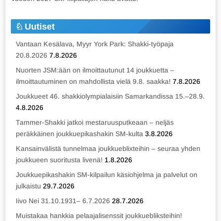
Uutiset
Vantaan Kesälava, Myyr York Park: Shakki-työpaja
20.8.2026
7.8.2026
Nuorten JSM:ään on ilmoittautunut 14 joukkuetta –
ilmoittautuminen on mahdollista vielä 9.8. saakka!
7.8.2026
Joukkueet 46. shakkiolympialaisiin Samarkandissa 15.–28.9.
4.8.2026
Tammer-Shakki jatkoi mestaruusputkeaan – neljäs
peräkkäinen joukkuepikashakin SM-kulta
3.8.2026
Kansainvälistä tunnelmaa joukkueblixteihin – seuraa yhden
joukkueen suoritusta livenä!
1.8.2026
Joukkuepikashakin SM-kilpailun käsiohjelma ja palvelut on
julkaistu
29.7.2026
Iivo Nei 31.10.1931– 6.7.2026
28.7.2026
Muistakaa hankkia pelaajalisenssit joukkuebliksteihin!