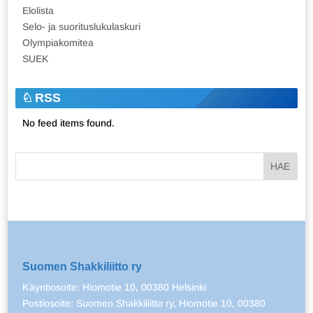
Elolista
Selo- ja suorituslukulaskuri
Olympiakomitea
SUEK
RSS
No feed items found.
Suomen Shakkiliitto ry
Käyntiosoite: Hiomotie 10, 00380 Helsinki
Postiosoite: Suomen Shakkiliitto ry, Hiomotie 10, 00380