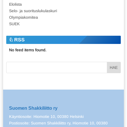
Elolista
Selo- ja suorituslukulaskuri
Olympiakomitea
SUEK
RSS
No feed items found.
Suomen Shakkiliitto ry
Käyntiosoite: Hiomotie 10, 00380 Helsinki
Postiosoite: Suomen Shakkiliitto ry, Hiomotie 10, 00380