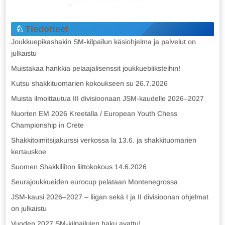
Tiedotteet
Joukkuepikashakin SM-kilpailun käsiohjelma ja palvelut on
julkaistu
Muistakaa hankkia pelaajalisenssit joukkuebliksteihin!
Kutsu shakkituomarien kokoukseen su 26.7.2026
Muista ilmoittautua III divisioonaan JSM-kaudelle 2026–2027
Nuorten EM 2026 Kreetalla / European Youth Chess
Championship in Crete
Shakkitoimitsijakurssi verkossa la 13.6. ja shakkituomarien
kertauskoe
Suomen Shakkiliiton liittokokous 14.6.2026
Seurajoukkueiden eurocup pelataan Montenegrossa
JSM-kausi 2026–2027 – liigan sekä I ja II divisioonan ohjelmat
on julkaistu
Vuoden 2027 SM-kilpailujen haku avattu!