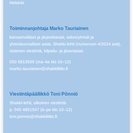
Helsinki
Toiminnanjohtaja Marko Tauriainen
kansainväliset ja järjestöasiat, sidosryhmät ja
yhteiskunnalliset asiat, Shakki-lehti (numeroon 4/2024 asti),
sisäinen viestintä, kilpailu- ja jäsenasiat.
050 5813500 (ma–ke klo 10–12)
marko.tauriainen@shakkiliitto.fi
Viestintäpäällikkö Toni Pönniö
Shakki-lehti, ulkoinen viestintä.
p. 040 4851547 (ti–pe klo 10–12)
toni.ponnio@shakkiliitto.fi