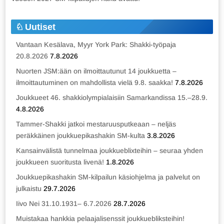
Uutiset
Vantaan Kesälava, Myyr York Park: Shakki-työpaja
20.8.2026
7.8.2026
Nuorten JSM:ään on ilmoittautunut 14 joukkuetta –
ilmoittautuminen on mahdollista vielä 9.8. saakka!
7.8.2026
Joukkueet 46. shakkiolympialaisiin Samarkandissa 15.–28.9.
4.8.2026
Tammer-Shakki jatkoi mestaruusputkeaan – neljäs
peräkkäinen joukkuepikashakin SM-kulta
3.8.2026
Kansainvälistä tunnelmaa joukkueblixteihin – seuraa yhden
joukkueen suoritusta livenä!
1.8.2026
Joukkuepikashakin SM-kilpailun käsiohjelma ja palvelut on
julkaistu
29.7.2026
Iivo Nei 31.10.1931– 6.7.2026
28.7.2026
Muistakaa hankkia pelaajalisenssit joukkuebliksteihin!