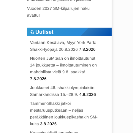
Vuoden 2027 SM-kilpailujen haku
avattu!
Uutiset
Vantaan Kesälava, Myyr York Park:
Shakki-työpaja 20.8.2026
7.8.2026
Nuorten JSM:ään on ilmoittautunut
14 joukkuetta – ilmoittautuminen on
mahdollista vielä 9.8. saakka!
7.8.2026
Joukkueet 46. shakkiolympialaisiin
Samarkandissa 15.–28.9.
4.8.2026
Tammer-Shakki jatkoi
mestaruusputkeaan – neljäs
peräkkäinen joukkuepikashakin SM-
kulta
3.8.2026
Kansainvälistä tunnelmaa