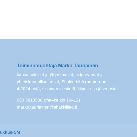
Toiminnanjohtaja Marko Tauriainen
kansainväliset ja järjestöasiat, sidosryhmät ja
yhteiskunnalliset asiat, Shakki-lehti (numeroon
4/2024 asti), sisäinen viestintä, kilpailu- ja jäsenasiat.
050 5813500 (ma–ke klo 10–12)
marko.tauriainen@shakkiliitto.fi
oukkue-SM