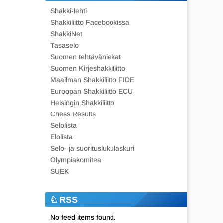
Shakki-lehti
Shakkiliitto Facebookissa
ShakkiNet
Tasaselo
Suomen tehtäväniekat
Suomen Kirjeshakkiliitto
Maailman Shakkiliitto FIDE
Euroopan Shakkiliitto ECU
Helsingin Shakkiliitto
Chess Results
Selolista
Elolista
Selo- ja suorituslukulaskuri
Olympiakomitea
SUEK
RSS
No feed items found.