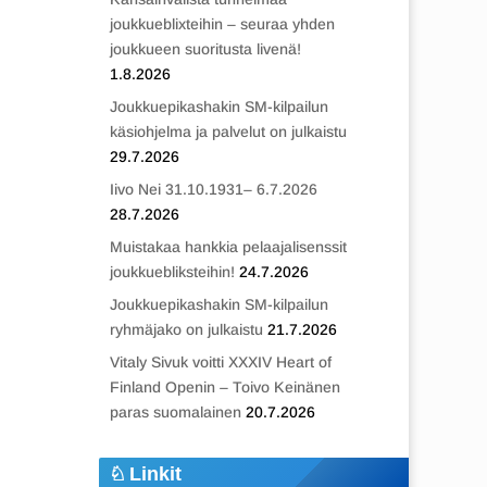
joukkueblixteihin – seuraa yhden
joukkueen suoritusta livenä!
1.8.2026
Joukkuepikashakin SM-kilpailun
käsiohjelma ja palvelut on julkaistu
29.7.2026
Iivo Nei 31.10.1931– 6.7.2026
28.7.2026
Muistakaa hankkia pelaajalisenssit
joukkuebliksteihin!
24.7.2026
Joukkuepikashakin SM-kilpailun
ryhmäjako on julkaistu
21.7.2026
Vitaly Sivuk voitti XXXIV Heart of
Finland Openin – Toivo Keinänen
paras suomalainen
20.7.2026
Linkit