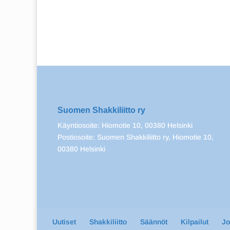
Suomen Shakkiliitto ry
Käyntiosoite: Hiomotie 10, 00380 Helsinki
Postiosoite: Suomen Shakkiliitto ry, Hiomotie 10,
00380 Helsinki
Uutiset
Shakkiliitto
Säännöt
Kilpailut
J