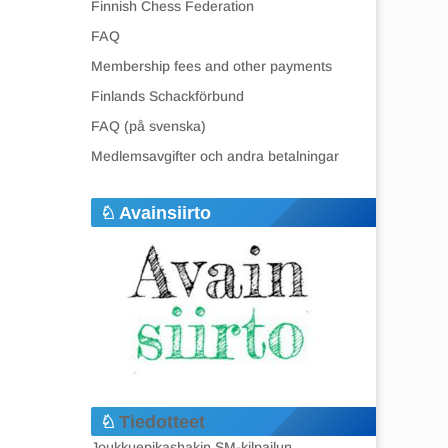
Finnish Chess Federation
FAQ
Membership fees and other payments
Finlands Schackförbund
FAQ (på svenska)
Medlemsavgifter och andra betalningar
Avainsiirto
Tiedotteet
Joukkuepikashakin SM-kilpailun