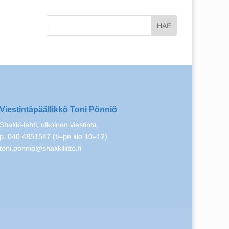
Viestintäpäällikkö Toni Pönniö
Shakki-lehti, ulkoinen viestintä.
p. 040 4851547 (ti–pe klo 10–12)
toni.ponnio@shakkiliitto.fi