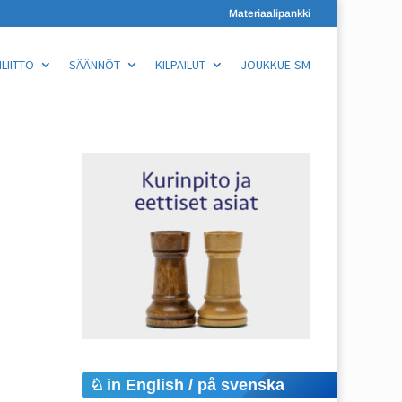
Materiaalipankki
LIITTO
SÄÄNNÖT
KILPAILUT
JOUKKUE-SM
in English / på svenska