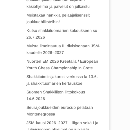
käsiohjelma ja palvelut on julkaistu
Muistakaa hankkia pelaajalisenssit
joukkuebliksteihin!
Kutsu shakkituomarien kokoukseen su
26.7.2026
Muista ilmoittautua III divisioonaan JSM-
kaudelle 2026–2027
Nuorten EM 2026 Kreetalla / European
Youth Chess Championship in Crete
Shakkitoimitsijakurssi verkossa la 13.6.
ja shakkituomarien kertauskoe
Suomen Shakkiliiton liittokokous
14.6.2026
Seurajoukkueiden eurocup pelataan
Montenegrossa
JSM-kausi 2026–2027 – liigan sekä I ja
II divisioonan ohjelmat on julkaistu