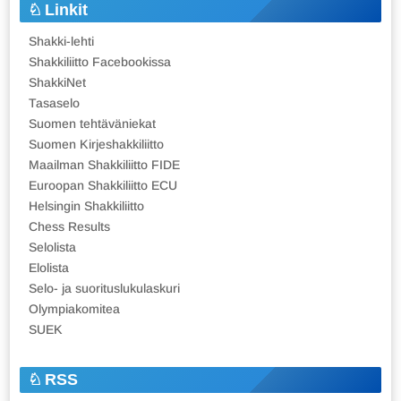
Linkit
Shakki-lehti
Shakkiliitto Facebookissa
ShakkiNet
Tasaselo
Suomen tehtäväniekat
Suomen Kirjeshakkiliitto
Maailman Shakkiliitto FIDE
Euroopan Shakkiliitto ECU
Helsingin Shakkiliitto
Chess Results
Selolista
Elolista
Selo- ja suorituslukulaskuri
Olympiakomitea
SUEK
RSS