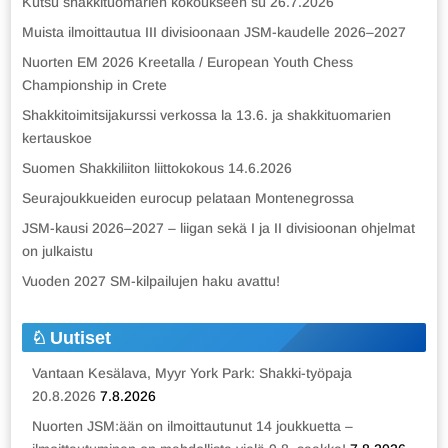
Kutsu shakkituomarien kokoukseen su 26.7.2026
Muista ilmoittautua III divisioonaan JSM-kaudelle 2026–2027
Nuorten EM 2026 Kreetalla / European Youth Chess
Championship in Crete
Shakkitoimitsijakurssi verkossa la 13.6. ja shakkituomarien
kertauskoe
Suomen Shakkiliiton liittokokous 14.6.2026
Seurajoukkueiden eurocup pelataan Montenegrossa
JSM-kausi 2026–2027 – liigan sekä I ja II divisioonan ohjelmat
on julkaistu
Vuoden 2027 SM-kilpailujen haku avattu!
Uutiset
Vantaan Kesälava, Myyr York Park: Shakki-työpaja
20.8.2026
7.8.2026
Nuorten JSM:ään on ilmoittautunut 14 joukkuetta –