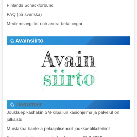
Finlands Schackförbund
FAQ (på svenska)
Medlemsavgifter och andra betalningar
Avainsiirto
Tiedotteet
Joukkuepikashakin SM-kilpailun käsiohjelma ja palvelut on
julkaistu
Muistakaa hankkia pelaajalisenssit joukkuebliksteihin!