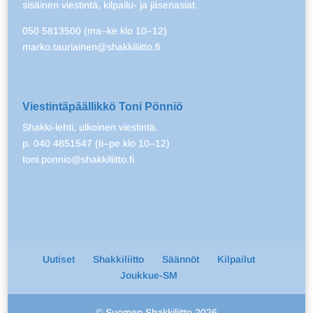
sisäinen viestintä, kilpailu- ja jäsenasiat.
050 5813500 (ma–ke klo 10–12)
marko.tauriainen@shakkiliitto.fi
Viestintäpäällikkö Toni Pönniö
Shakki-lehti, ulkoinen viestintä.
p. 040 4851547 (ti–pe klo 10–12)
toni.ponnio@shakkiliitto.fi
Uutiset
Shakkiliitto
Säännöt
Kilpailut
Joukkue-SM
© Suomen Shakkiliitto 2026