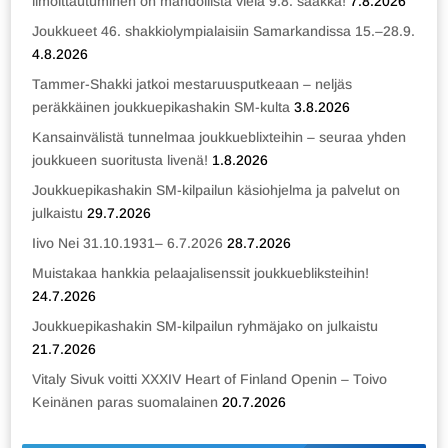
ilmoittautuminen on mahdollista vielä 9.8. saakka!
7.8.2026
Joukkueet 46. shakkiolympialaisiin Samarkandissa 15.–28.9.
4.8.2026
Tammer-Shakki jatkoi mestaruusputkeaan – neljäs
peräkkäinen joukkuepikashakin SM-kulta
3.8.2026
Kansainvälistä tunnelmaa joukkueblixteihin – seuraa yhden
joukkueen suoritusta livenä!
1.8.2026
Joukkuepikashakin SM-kilpailun käsiohjelma ja palvelut on
julkaistu
29.7.2026
Iivo Nei 31.10.1931– 6.7.2026
28.7.2026
Muistakaa hankkia pelaajalisenssit joukkuebliksteihin!
24.7.2026
Joukkuepikashakin SM-kilpailun ryhmäjako on julkaistu
21.7.2026
Vitaly Sivuk voitti XXXIV Heart of Finland Openin – Toivo
Keinänen paras suomalainen
20.7.2026