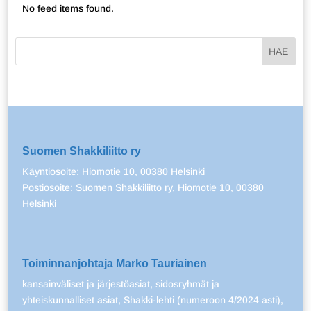
No feed items found.
Suomen Shakkiliitto ry
Käyntiosoite: Hiomotie 10, 00380 Helsinki
Postiosoite: Suomen Shakkiliitto ry, Hiomotie 10, 00380
Helsinki
Toiminnanjohtaja Marko Tauriainen
kansainväliset ja järjestöasiat, sidosryhmät ja
yhteiskunnalliset asiat, Shakki-lehti (numeroon 4/2024 asti),