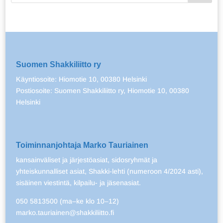
Suomen Shakkiliitto ry
Käyntiosoite: Hiomotie 10, 00380 Helsinki
Postiosoite: Suomen Shakkiliitto ry, Hiomotie 10, 00380
Helsinki
Toiminnanjohtaja Marko Tauriainen
kansainväliset ja järjestöasiat, sidosryhmät ja
yhteiskunnalliset asiat, Shakki-lehti (numeroon 4/2024 asti),
sisäinen viestintä, kilpailu- ja jäsenasiat.
050 5813500 (ma–ke klo 10–12)
marko.tauriainen@shakkiliitto.fi