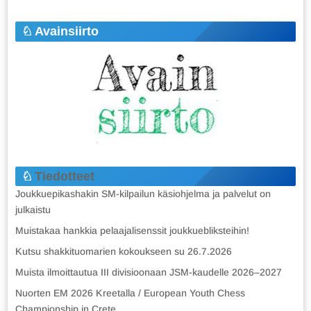
Avainsiirto
Tiedotteet
Joukkuepikashakin SM-kilpailun käsiohjelma ja palvelut on
julkaistu
Muistakaa hankkia pelaajalisenssit joukkuebliksteihin!
Kutsu shakkituomarien kokoukseen su 26.7.2026
Muista ilmoittautua III divisioonaan JSM-kaudelle 2026–2027
Nuorten EM 2026 Kreetalla / European Youth Chess
Championship in Crete