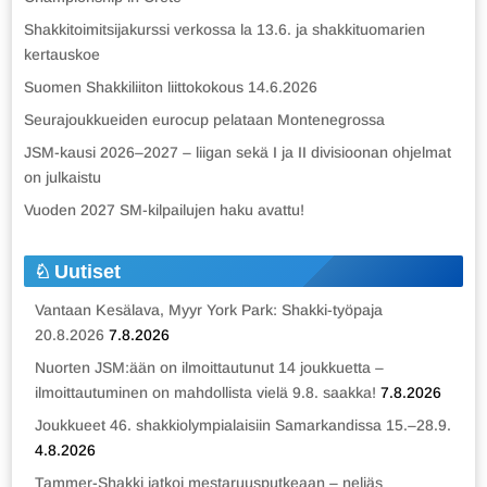
Shakkitoimitsijakurssi verkossa la 13.6. ja shakkituomarien
kertauskoe
Suomen Shakkiliiton liittokokous 14.6.2026
Seurajoukkueiden eurocup pelataan Montenegrossa
JSM-kausi 2026–2027 – liigan sekä I ja II divisioonan ohjelmat
on julkaistu
Vuoden 2027 SM-kilpailujen haku avattu!
Uutiset
Vantaan Kesälava, Myyr York Park: Shakki-työpaja
20.8.2026
7.8.2026
Nuorten JSM:ään on ilmoittautunut 14 joukkuetta –
ilmoittautuminen on mahdollista vielä 9.8. saakka!
7.8.2026
Joukkueet 46. shakkiolympialaisiin Samarkandissa 15.–28.9.
4.8.2026
Tammer-Shakki jatkoi mestaruusputkeaan – neljäs