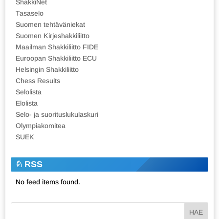
ShakkiNet
Tasaselo
Suomen tehtäväniekat
Suomen Kirjeshakkiliitto
Maailman Shakkiliitto FIDE
Euroopan Shakkiliitto ECU
Helsingin Shakkiliitto
Chess Results
Selolista
Elolista
Selo- ja suorituslukulaskuri
Olympiakomitea
SUEK
RSS
No feed items found.