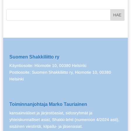
Suomen Shakkiliitto ry
Käyntiosoite: Hiomotie 10, 00380 Helsinki
Postiosoite: Suomen Shakkiliitto ry, Hiomotie 10, 00380
Helsinki
Toiminnanjohtaja Marko Tauriainen
kansainväliset ja järjestöasiat, sidosryhmät ja
yhteiskunnalliset asiat, Shakki-lehti (numeroon 4/2024 asti),
sisäinen viestintä, kilpailu- ja jäsenasiat.