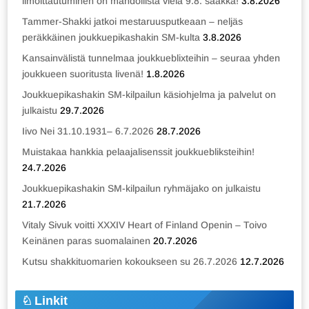
ilmoittautuminen on mahdollista vielä 9.8. saakka!
3.8.2026
Tammer-Shakki jatkoi mestaruusputkeaan – neljäs
peräkkäinen joukkuepikashakin SM-kulta
3.8.2026
Kansainvälistä tunnelmaa joukkueblixteihin – seuraa yhden
joukkueen suoritusta livenä!
1.8.2026
Joukkuepikashakin SM-kilpailun käsiohjelma ja palvelut on
julkaistu
29.7.2026
Iivo Nei 31.10.1931– 6.7.2026
28.7.2026
Muistakaa hankkia pelaajalisenssit joukkuebliksteihin!
24.7.2026
Joukkuepikashakin SM-kilpailun ryhmäjako on julkaistu
21.7.2026
Vitaly Sivuk voitti XXXIV Heart of Finland Openin – Toivo
Keinänen paras suomalainen
20.7.2026
Kutsu shakkituomarien kokoukseen su 26.7.2026
12.7.2026
Linkit