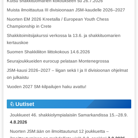
Kutsu shakkituomarien kokoukseen su 26.7.2026
Muista ilmoittautua III divisioonaan JSM-kaudelle 2026–2027
Nuorten EM 2026 Kreetalla / European Youth Chess
Championship in Crete
Shakkitoimitsijakurssi verkossa la 13.6. ja shakkituomarien
kertauskoe
Suomen Shakkiliiton liittokokous 14.6.2026
Seurajoukkueiden eurocup pelataan Montenegrossa
JSM-kausi 2026–2027 – liigan sekä I ja II divisioonan ohjelmat
on julkaistu
Vuoden 2027 SM-kilpailujen haku avattu!
Uutiset
Joukkueet 46. shakkiolympialaisiin Samarkandissa 15.–28.9.
4.8.2026
Nuorten JSM:ään on ilmoittautunut 12 joukkuetta –