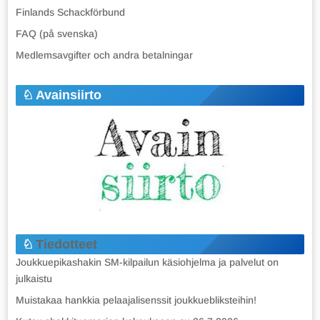
Finlands Schackförbund
FAQ (på svenska)
Medlemsavgifter och andra betalningar
Avainsiirto
Tiedotteet
Joukkuepikashakin SM-kilpailun käsiohjelma ja palvelut on
julkaistu
Muistakaa hankkia pelaajalisenssit joukkuebliksteihin!