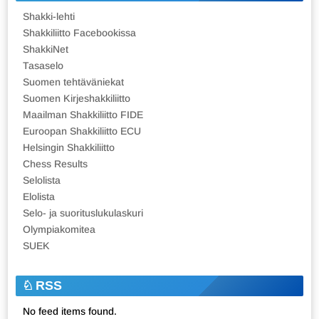
Shakki-lehti
Shakkiliitto Facebookissa
ShakkiNet
Tasaselo
Suomen tehtäväniekat
Suomen Kirjeshakkiliitto
Maailman Shakkiliitto FIDE
Euroopan Shakkiliitto ECU
Helsingin Shakkiliitto
Chess Results
Selolista
Elolista
Selo- ja suorituslukulaskuri
Olympiakomitea
SUEK
RSS
No feed items found.