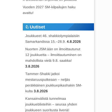
Vuoden 2027 SM-kilpailujen haku
avattu!
Uutiset
Joukkueet 46. shakkiolympialaisiin
Samarkandissa 15.–28.9.
4.8.2026
Nuorten JSM:ään on ilmoittautunut
12 joukkuetta – ilmoittautuminen on
mahdollista vielä 9.8. saakka!
3.8.2026
Tammer-Shakki jatkoi
mestaruusputkeaan – neljäs
peräkkäinen joukkuepikashakin SM-
kulta
3.8.2026
Kansainvälistä tunnelmaa
joukkueblixteihin – seuraa yhden
joukkueen suoritusta livenä!