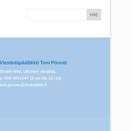
Viestintäpäällikkö Toni Pönniö
Shakki-lehti, ulkoinen viestintä.
p. 040 4851547 (ti–pe klo 10–12)
toni.ponnio@shakkiliitto.fi