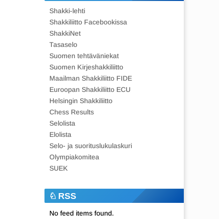
Shakki-lehti
Shakkiliitto Facebookissa
ShakkiNet
Tasaselo
Suomen tehtäväniekat
Suomen Kirjeshakkiliitto
Maailman Shakkiliitto FIDE
Euroopan Shakkiliitto ECU
Helsingin Shakkiliitto
Chess Results
Selolista
Elolista
Selo- ja suorituslukulaskuri
Olympiakomitea
SUEK
RSS
No feed items found.