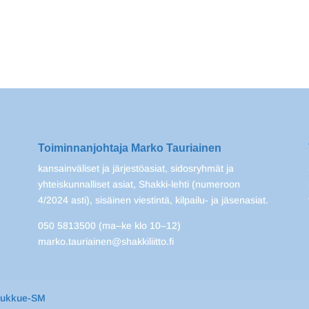
Toiminnanjohtaja Marko Tauriainen
kansainväliset ja järjestöasiat, sidosryhmät ja
yhteiskunnalliset asiat, Shakki-lehti (numeroon
4/2024 asti), sisäinen viestintä, kilpailu- ja jäsenasiat.
050 5813500 (ma–ke klo 10–12)
marko.tauriainen@shakkiliitto.fi
oukkue-SM