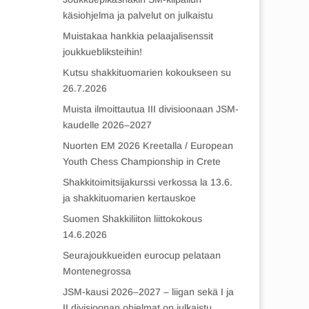
käsiohjelma ja palvelut on julkaistu
Muistakaa hankkia pelaajalisenssit
joukkuebliksteihin!
Kutsu shakkituomarien kokoukseen su
26.7.2026
Muista ilmoittautua III divisioonaan JSM-
kaudelle 2026–2027
Nuorten EM 2026 Kreetalla / European
Youth Chess Championship in Crete
Shakkitoimitsijakurssi verkossa la 13.6.
ja shakkituomarien kertauskoe
Suomen Shakkiliiton liittokokous
14.6.2026
Seurajoukkueiden eurocup pelataan
Montenegrossa
JSM-kausi 2026–2027 – liigan sekä I ja
II divisioonan ohjelmat on julkaistu