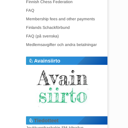
Finnish Chess Federation
FAQ
Membership fees and other payments
Finlands Schackförbund
FAQ (på svenska)
Medlemsavgifter och andra betalningar
Avainsiirto
Tiedotteet
Joukkuepikashakin SM-kilpailun