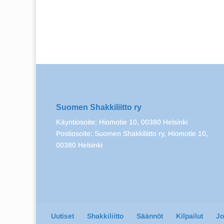
Suomen Shakkiliitto ry
Käyntiosoite: Hiomotie 10, 00380 Helsinki
Postiosoite: Suomen Shakkiliitto ry, Hiomotie 10,
00380 Helsinki
Uutiset
Shakkiliitto
Säännöt
Kilpailut
J