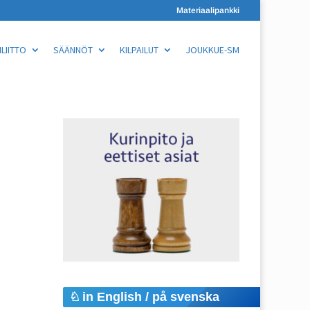
Materiaalipankki
LIITTO
SÄÄNNÖT
KILPAILUT
JOUKKUE-SM
in English / på svenska