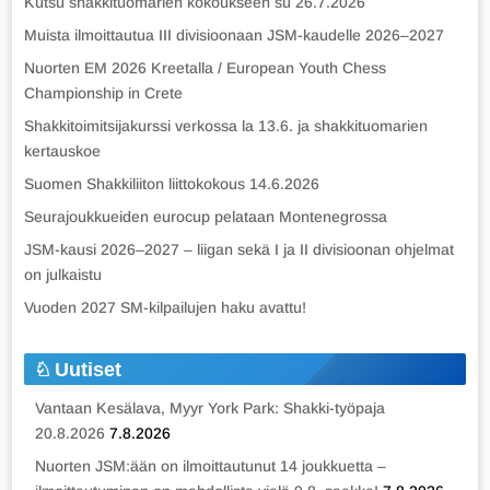
Kutsu shakkituomarien kokoukseen su 26.7.2026
Muista ilmoittautua III divisioonaan JSM-kaudelle 2026–2027
Nuorten EM 2026 Kreetalla / European Youth Chess
Championship in Crete
Shakkitoimitsijakurssi verkossa la 13.6. ja shakkituomarien
kertauskoe
Suomen Shakkiliiton liittokokous 14.6.2026
Seurajoukkueiden eurocup pelataan Montenegrossa
JSM-kausi 2026–2027 – liigan sekä I ja II divisioonan ohjelmat
on julkaistu
Vuoden 2027 SM-kilpailujen haku avattu!
Uutiset
Vantaan Kesälava, Myyr York Park: Shakki-työpaja
20.8.2026
7.8.2026
Nuorten JSM:ään on ilmoittautunut 14 joukkuetta –