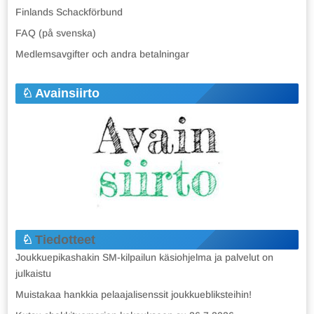
Finlands Schackförbund
FAQ (på svenska)
Medlemsavgifter och andra betalningar
Avainsiirto
Tiedotteet
Joukkuepikashakin SM-kilpailun käsiohjelma ja palvelut on
julkaistu
Muistakaa hankkia pelaajalisenssit joukkuebliksteihin!