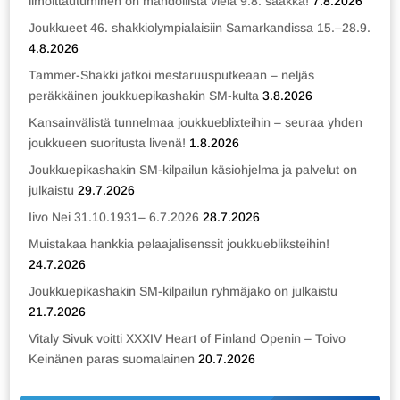
ilmoittautuminen on mahdollista vielä 9.8. saakka!
7.8.2026
Joukkueet 46. shakkiolympialaisiin Samarkandissa 15.–28.9.
4.8.2026
Tammer-Shakki jatkoi mestaruusputkeaan – neljäs
peräkkäinen joukkuepikashakin SM-kulta
3.8.2026
Kansainvälistä tunnelmaa joukkueblixteihin – seuraa yhden
joukkueen suoritusta livenä!
1.8.2026
Joukkuepikashakin SM-kilpailun käsiohjelma ja palvelut on
julkaistu
29.7.2026
Iivo Nei 31.10.1931– 6.7.2026
28.7.2026
Muistakaa hankkia pelaajalisenssit joukkuebliksteihin!
24.7.2026
Joukkuepikashakin SM-kilpailun ryhmäjako on julkaistu
21.7.2026
Vitaly Sivuk voitti XXXIV Heart of Finland Openin – Toivo
Keinänen paras suomalainen
20.7.2026