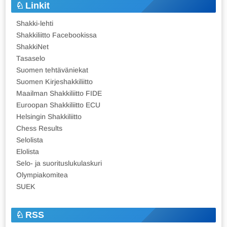
Linkit
Shakki-lehti
Shakkiliitto Facebookissa
ShakkiNet
Tasaselo
Suomen tehtäväniekat
Suomen Kirjeshakkiliitto
Maailman Shakkiliitto FIDE
Euroopan Shakkiliitto ECU
Helsingin Shakkiliitto
Chess Results
Selolista
Elolista
Selo- ja suorituslukulaskuri
Olympiakomitea
SUEK
RSS