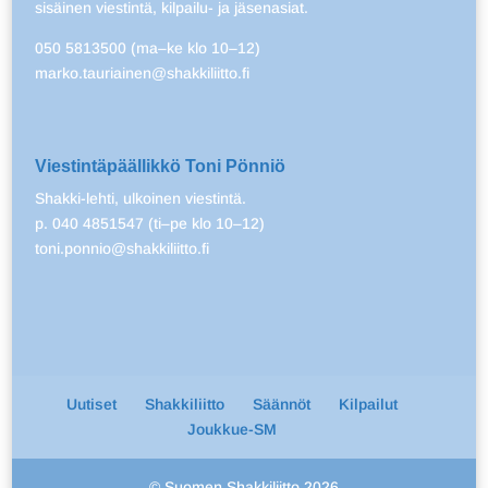
sisäinen viestintä, kilpailu- ja jäsenasiat.
050 5813500 (ma–ke klo 10–12)
marko.tauriainen@shakkiliitto.fi
Viestintäpäällikkö Toni Pönniö
Shakki-lehti, ulkoinen viestintä.
p. 040 4851547 (ti–pe klo 10–12)
toni.ponnio@shakkiliitto.fi
Uutiset
Shakkiliitto
Säännöt
Kilpailut
Joukkue-SM
© Suomen Shakkiliitto 2026