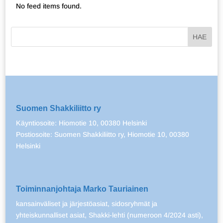
No feed items found.
Suomen Shakkiliitto ry
Käyntiosoite: Hiomotie 10, 00380 Helsinki
Postiosoite: Suomen Shakkiliitto ry, Hiomotie 10, 00380
Helsinki
Toiminnanjohtaja Marko Tauriainen
kansainväliset ja järjestöasiat, sidosryhmät ja
yhteiskunnalliset asiat, Shakki-lehti (numeroon 4/2024 asti),