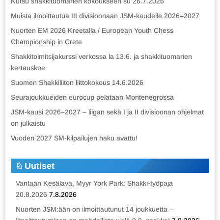
Kutsu shakkituomarien kokoukseen su 26.7.2026
Muista ilmoittautua III divisioonaan JSM-kaudelle 2026–2027
Nuorten EM 2026 Kreetalla / European Youth Chess
Championship in Crete
Shakkitoimitsijakurssi verkossa la 13.6. ja shakkituomarien
kertauskoe
Suomen Shakkiliiton liittokokous 14.6.2026
Seurajoukkueiden eurocup pelataan Montenegrossa
JSM-kausi 2026–2027 – liigan sekä I ja II divisioonan ohjelmat
on julkaistu
Vuoden 2027 SM-kilpailujen haku avattu!
Uutiset
Vantaan Kesälava, Myyr York Park: Shakki-työpaja
20.8.2026
7.8.2026
Nuorten JSM:ään on ilmoittautunut 14 joukkuetta –