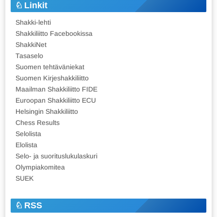
Linkit
Shakki-lehti
Shakkiliitto Facebookissa
ShakkiNet
Tasaselo
Suomen tehtäväniekat
Suomen Kirjeshakkiliitto
Maailman Shakkiliitto FIDE
Euroopan Shakkiliitto ECU
Helsingin Shakkiliitto
Chess Results
Selolista
Elolista
Selo- ja suorituslukulaskuri
Olympiakomitea
SUEK
RSS