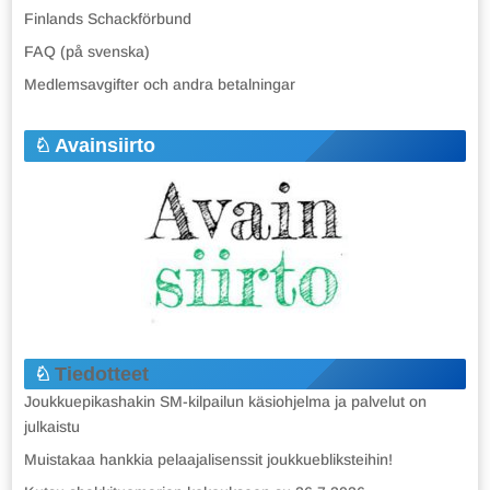
Finlands Schackförbund
FAQ (på svenska)
Medlemsavgifter och andra betalningar
Avainsiirto
Tiedotteet
Joukkuepikashakin SM-kilpailun käsiohjelma ja palvelut on
julkaistu
Muistakaa hankkia pelaajalisenssit joukkuebliksteihin!