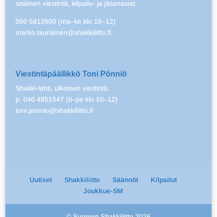
sisäinen viestintä, kilpailu- ja jäsenasiat.
050 5813500 (ma–ke klo 10–12)
marko.tauriainen@shakkiliitto.fi
Viestintäpäällikkö Toni Pönniö
Shakki-lehti, ulkoinen viestintä.
p. 040 4851547 (ti–pe klo 10–12)
toni.ponnio@shakkiliitto.fi
Uutiset
Shakkiliitto
Säännöt
Kilpailut
Joukkue-SM
© Suomen Shakkiliitto 2026