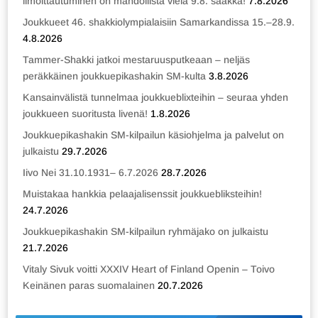
ilmoittautuminen on mahdollista vielä 9.8. saakka!
7.8.2026
Joukkueet 46. shakkiolympialaisiin Samarkandissa 15.–28.9.
4.8.2026
Tammer-Shakki jatkoi mestaruusputkeaan – neljäs
peräkkäinen joukkuepikashakin SM-kulta
3.8.2026
Kansainvälistä tunnelmaa joukkueblixteihin – seuraa yhden
joukkueen suoritusta livenä!
1.8.2026
Joukkuepikashakin SM-kilpailun käsiohjelma ja palvelut on
julkaistu
29.7.2026
Iivo Nei 31.10.1931– 6.7.2026
28.7.2026
Muistakaa hankkia pelaajalisenssit joukkuebliksteihin!
24.7.2026
Joukkuepikashakin SM-kilpailun ryhmäjako on julkaistu
21.7.2026
Vitaly Sivuk voitti XXXIV Heart of Finland Openin – Toivo
Keinänen paras suomalainen
20.7.2026