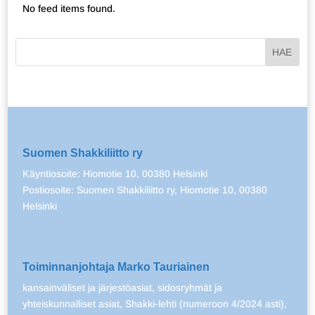
No feed items found.
Suomen Shakkiliitto ry
Käyntiosoite: Hiomotie 10, 00380 Helsinki
Postiosoite: Suomen Shakkiliitto ry, Hiomotie 10, 00380
Helsinki
Toiminnanjohtaja Marko Tauriainen
kansainväliset ja järjestöasiat, sidosryhmät ja
yhteiskunnalliset asiat, Shakki-lehti (numeroon 4/2024 asti),