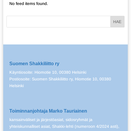
No feed items found.
Suomen Shakkiliitto ry
Käyntiosoite: Hiomotie 10, 00380 Helsinki
Postiosoite: Suomen Shakkiliitto ry, Hiomotie 10, 00380
Helsinki
Toiminnanjohtaja Marko Tauriainen
kansainväliset ja järjestöasiat, sidosryhmät ja
yhteiskunnalliset asiat, Shakki-lehti (numeroon 4/2024 asti),