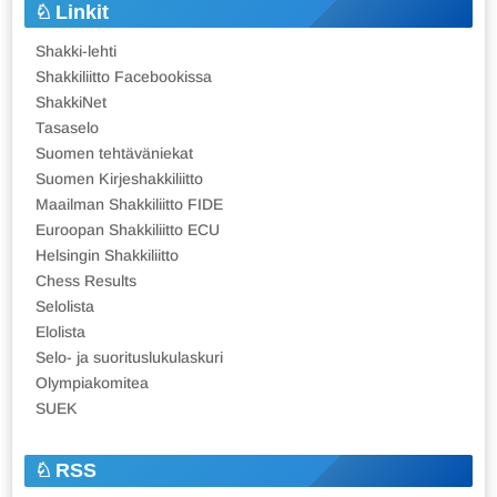
Linkit
Shakki-lehti
Shakkiliitto Facebookissa
ShakkiNet
Tasaselo
Suomen tehtäväniekat
Suomen Kirjeshakkiliitto
Maailman Shakkiliitto FIDE
Euroopan Shakkiliitto ECU
Helsingin Shakkiliitto
Chess Results
Selolista
Elolista
Selo- ja suorituslukulaskuri
Olympiakomitea
SUEK
RSS