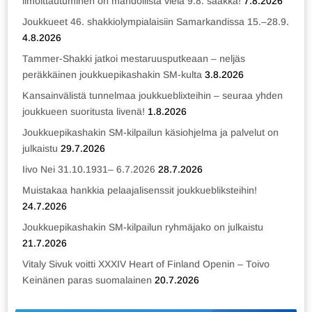
ilmoittautuminen on mahdollista vielä 9.8. saakka!
7.8.2026
Joukkueet 46. shakkiolympialaisiin Samarkandissa 15.–28.9.
4.8.2026
Tammer-Shakki jatkoi mestaruusputkeaan – neljäs
peräkkäinen joukkuepikashakin SM-kulta
3.8.2026
Kansainvälistä tunnelmaa joukkueblixteihin – seuraa yhden
joukkueen suoritusta livenä!
1.8.2026
Joukkuepikashakin SM-kilpailun käsiohjelma ja palvelut on
julkaistu
29.7.2026
Iivo Nei 31.10.1931– 6.7.2026
28.7.2026
Muistakaa hankkia pelaajalisenssit joukkuebliksteihin!
24.7.2026
Joukkuepikashakin SM-kilpailun ryhmäjako on julkaistu
21.7.2026
Vitaly Sivuk voitti XXXIV Heart of Finland Openin – Toivo
Keinänen paras suomalainen
20.7.2026