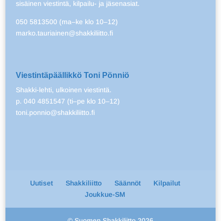
sisäinen viestintä, kilpailu- ja jäsenasiat.
050 5813500 (ma–ke klo 10–12)
marko.tauriainen@shakkiliitto.fi
Viestintäpäällikkö Toni Pönniö
Shakki-lehti, ulkoinen viestintä.
p. 040 4851547 (ti–pe klo 10–12)
toni.ponnio@shakkiliitto.fi
Uutiset
Shakkiliitto
Säännöt
Kilpailut
Joukkue-SM
© Suomen Shakkiliitto 2026