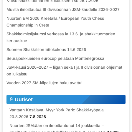
Kutsu shakkituomarien kokoukseen su 26.7.2026
Muista ilmoittautua III divisioonaan JSM-kaudelle 2026–2027
Nuorten EM 2026 Kreetalla / European Youth Chess
Championship in Crete
Shakkitoimitsijakurssi verkossa la 13.6. ja shakkituomarien
kertauskoe
Suomen Shakkiliiton liittokokous 14.6.2026
Seurajoukkueiden eurocup pelataan Montenegrossa
JSM-kausi 2026–2027 – liigan sekä I ja II divisioonan ohjelmat
on julkaistu
Vuoden 2027 SM-kilpailujen haku avattu!
Uutiset
Vantaan Kesälava, Myyr York Park: Shakki-työpaja
20.8.2026
7.8.2026
Nuorten JSM:ään on ilmoittautunut 14 joukkuetta –