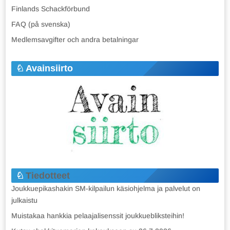
Finlands Schackförbund
FAQ (på svenska)
Medlemsavgifter och andra betalningar
Avainsiirto
Tiedotteet
Joukkuepikashakin SM-kilpailun käsiohjelma ja palvelut on
julkaistu
Muistakaa hankkia pelaajalisenssit joukkuebliksteihin!