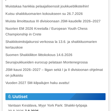
Muistakaa hankkia pelaajalisenssit joukkuebliksteihin!
Kutsu shakkituomarien kokoukseen su 26.7.2026
Muista ilmoittautua III divisioonaan JSM-kaudelle 2026–2027
Nuorten EM 2026 Kreetalla / European Youth Chess
Championship in Crete
Shakkitoimitsijakurssi verkossa la 13.6. ja shakkituomarien
kertauskoe
Suomen Shakkiliiton liittokokous 14.6.2026
Seurajoukkueiden eurocup pelataan Montenegrossa
JSM-kausi 2026–2027 – liigan sekä I ja II divisioonan ohjelmat
on julkaistu
Vuoden 2027 SM-kilpailujen haku avattu!
Uutiset
Vantaan Kesälava, Myyr York Park: Shakki-työpaja