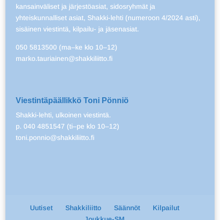
kansainväliset ja järjestöasiat, sidosryhmät ja
yhteiskunnalliset asiat, Shakki-lehti (numeroon 4/2024 asti),
sisäinen viestintä, kilpailu- ja jäsenasiat.
050 5813500 (ma–ke klo 10–12)
marko.tauriainen@shakkiliitto.fi
Viestintäpäällikkö Toni Pönniö
Shakki-lehti, ulkoinen viestintä.
p. 040 4851547 (ti–pe klo 10–12)
toni.ponnio@shakkiliitto.fi
Uutiset
Shakkiliitto
Säännöt
Kilpailut
Joukkue-SM