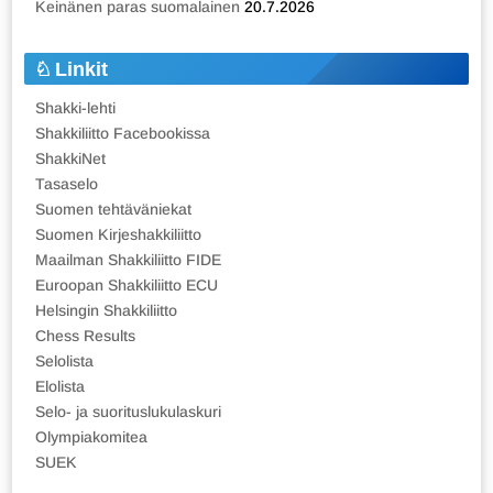
Keinänen paras suomalainen
20.7.2026
Linkit
Shakki-lehti
Shakkiliitto Facebookissa
ShakkiNet
Tasaselo
Suomen tehtäväniekat
Suomen Kirjeshakkiliitto
Maailman Shakkiliitto FIDE
Euroopan Shakkiliitto ECU
Helsingin Shakkiliitto
Chess Results
Selolista
Elolista
Selo- ja suorituslukulaskuri
Olympiakomitea
SUEK