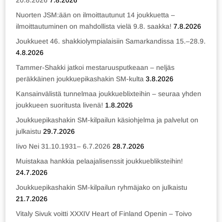
20.8.2026
7.8.2026
Nuorten JSM:ään on ilmoittautunut 14 joukkuetta –
ilmoittautuminen on mahdollista vielä 9.8. saakka!
7.8.2026
Joukkueet 46. shakkiolympialaisiin Samarkandissa 15.–28.9.
4.8.2026
Tammer-Shakki jatkoi mestaruusputkeaan – neljäs
peräkkäinen joukkuepikashakin SM-kulta
3.8.2026
Kansainvälistä tunnelmaa joukkueblixteihin – seuraa yhden
joukkueen suoritusta livenä!
1.8.2026
Joukkuepikashakin SM-kilpailun käsiohjelma ja palvelut on
julkaistu
29.7.2026
Iivo Nei 31.10.1931– 6.7.2026
28.7.2026
Muistakaa hankkia pelaajalisenssit joukkuebliksteihin!
24.7.2026
Joukkuepikashakin SM-kilpailun ryhmäjako on julkaistu
21.7.2026
Vitaly Sivuk voitti XXXIV Heart of Finland Openin – Toivo