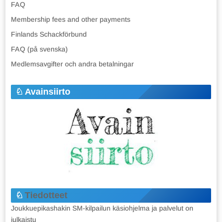
FAQ
Membership fees and other payments
Finlands Schackförbund
FAQ (på svenska)
Medlemsavgifter och andra betalningar
Avainsiirto
Tiedotteet
Joukkuepikashakin SM-kilpailun käsiohjelma ja palvelut on
julkaistu