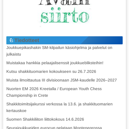
Tiedotteet
Joukkuepikashakin SM-kilpailun käsiohjelma ja palvelut on
julkaistu
Muistakaa hankkia pelaajalisenssit joukkuebliksteihin!
Kutsu shakkituomarien kokoukseen su 26.7.2026
Muista ilmoittautua III divisioonaan JSM-kaudelle 2026–2027
Nuorten EM 2026 Kreetalla / European Youth Chess
Championship in Crete
Shakkitoimitsijakurssi verkossa la 13.6. ja shakkituomarien
kertauskoe
Suomen Shakkiliiton liittokokous 14.6.2026
Seurajoukkueiden eurocup pelataan Montenegrossa