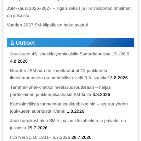
JSM-kausi 2026–2027 – liigan sekä I ja II divisioonan ohjelmat
on julkaistu
Vuoden 2027 SM-kilpailujen haku avattu!
Uutiset
Joukkueet 46. shakkiolympialaisiin Samarkandissa 15.–28.9.
4.8.2026
Nuorten JSM:ään on ilmoittautunut 12 joukkuetta –
ilmoittautuminen on mahdollista vielä 9.8. saakka!
3.8.2026
Tammer-Shakki jatkoi mestaruusputkeaan – neljäs
peräkkäinen joukkuepikashakin SM-kulta
3.8.2026
Kansainvälistä tunnelmaa joukkueblixteihin – seuraa yhden
joukkueen suoritusta livenä!
1.8.2026
Joukkuepikashakin SM-kilpailun käsiohjelma ja palvelut on
julkaistu
29.7.2026
Iivo Nei 31.10.1931– 6.7.2026
28.7.2026