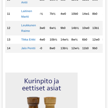
Antti
Laitinen
11
-½
7b½
4w0
10b0
14w1
8b0
12w
Martti
Leukkunen
12
3w0
6w½
9b0
14b½
10w0
13b1
11b
Raimo
13
Tikka Erkki
4w0
10b½
14w½
8w½
6b0
12w0
5b0
14
Jalo Pentti
-0
8w0
13b½
12w½
11b0
9b0
10