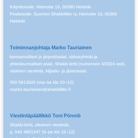
Käyntiosoite: Hiomotie 10, 00380 Helsinki
Postiosoite: Suomen Shakkiliitto ry, Hiomotie 10, 00380
Helsinki
Toiminnanjohtaja Marko Tauriainen
kansainväliset ja järjestöasiat, sidosryhmät ja
yhteiskunnalliset asiat, Shakki-lehti (numeroon 4/2024 asti),
sisäinen viestintä, kilpailu- ja jäsenasiat.
050 5813500 (ma–ke klo 10–12)
marko.tauriainen@shakkiliitto.fi
Viestintäpäällikkö Toni Pönniö
Shakki-lehti, ulkoinen viestintä.
p. 040 4851547 (ti–pe klo 10–12)