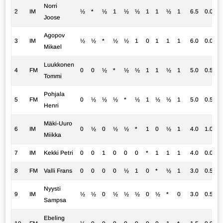
Norri
2
IM
½
*
½
1
½
½
1
1
½
1
6.5
0.0
Joose
Agopov
3
IM
½
½
*
½
½
1
0
1
1
1
6.0
0.0
Mikael
Luukkonen
4
FM
0
0
½
*
½
½
1
1
½
1
5.0
0.5
Tommi
Pohjala
5
FM
0
½
½
½
*
½
1
½
½
1
5.0
0.5
Henri
Mäki-Uuro
6
IM
0
½
0
½
½
*
1
0
½
1
4.0
1.0
Miikka
7
IM
Kekki Petri
0
0
1
0
0
0
*
1
1
1
4.0
0.0
8
FM
Valli Frans
0
0
0
0
½
1
0
*
½
1
3.0
0.5
Nyysti
9
IM
½
½
0
½
½
½
0
½
*
0
3.0
0.5
Sampsa
Ebeling