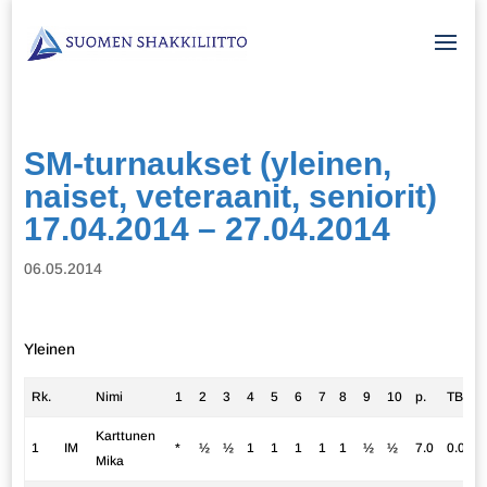
SM-turnaukset (yleinen,
naiset, veteraanit, seniorit)
17.04.2014 – 27.04.2014
06.05.2014
Yleinen
Rk.
Nimi
1
2
3
4
5
6
7
8
9
10
p.
TB1
Karttunen
1
IM
*
½
½
1
1
1
1
1
½
½
7.0
0.0
Mika