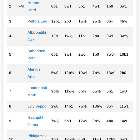
Hurme
2
FM
8b1
3w1
5b1
4w1
1b0
6w1
9b1
Harri
3
Peltola Leo
12b1
2b0
1w½
9w½
8b+
4b½
7w
Alkkiomäki
4
13b1
1w½
11b1
2b0
9w1
3w½
6b0
Jyrki
Saharinen
5
6b1
9w1
2w0
1b0
7w0
10b1
13w
Petri
Alenius
6
5w0
12b½
10w1
7b½
13w1
2b0
4w1
Arto
Luodonpää
7
9b½
11w½
8b½
6w½
5b1
1w0
3b
Martti
8
Lyly Seppo
2w0
14b1
7w½
13b½
3w-
11w1
1b0
Haanpää
9
7w½
5b0
12w1
3b½
4b0
14w1
2w0
Jorma
Pihlajamäki
10
1b0
13w½
6b0
11w1
12b1
5w0
14