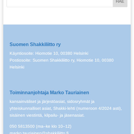
Suomen Shakkiliitto ry
Käyntiosoite: Hiomotie 10, 00380 Helsinki
Postiosoite: Suomen Shakkiliitto ry, Hiomotie 10, 00380
Helsinki
Toiminnanjohtaja Marko Tauriainen
kansainväliset ja järjestöasiat, sidosryhmät ja
yhteiskunnalliset asiat, Shakki-lehti (numeroon 4/2024 asti),
sisäinen viestintä, kilpailu- ja jäsenasiat.
050 5813500 (ma–ke klo 10–12)
marko.tauriainen@shakkiliitto.fi