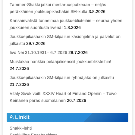
Tammer-Shakki jatkoi mestaruusputkeaan – neljäs
peräkkäinen joukkuepikashakin SM-kulta
3.8.2026
Kansainvälistä tunnelmaa joukkueblixteihin – seuraa yhden
joukkueen suoritusta livenä!
1.8.2026
Joukkuepikashakin SM-kilpailun käsiohjelma ja palvelut on
julkaistu
29.7.2026
Iivo Nei 31.10.1931– 6.7.2026
28.7.2026
Muistakaa hankkia pelaajalisenssit joukkuebliksteihin!
24.7.2026
Joukkuepikashakin SM-kilpailun ryhmäjako on julkaistu
21.7.2026
Vitaly Sivuk voitti XXXIV Heart of Finland Openin – Toivo
Keinänen paras suomalainen
20.7.2026
Linkit
Shakki-lehti
Shakkiliitto Facebookissa