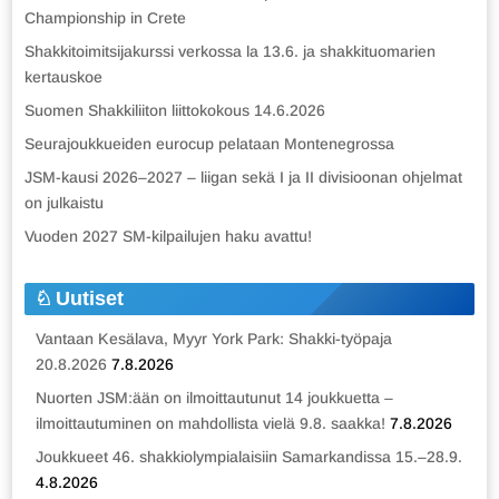
Championship in Crete
Shakkitoimitsijakurssi verkossa la 13.6. ja shakkituomarien
kertauskoe
Suomen Shakkiliiton liittokokous 14.6.2026
Seurajoukkueiden eurocup pelataan Montenegrossa
JSM-kausi 2026–2027 – liigan sekä I ja II divisioonan ohjelmat
on julkaistu
Vuoden 2027 SM-kilpailujen haku avattu!
Uutiset
Vantaan Kesälava, Myyr York Park: Shakki-työpaja
20.8.2026
7.8.2026
Nuorten JSM:ään on ilmoittautunut 14 joukkuetta –
ilmoittautuminen on mahdollista vielä 9.8. saakka!
7.8.2026
Joukkueet 46. shakkiolympialaisiin Samarkandissa 15.–28.9.
4.8.2026