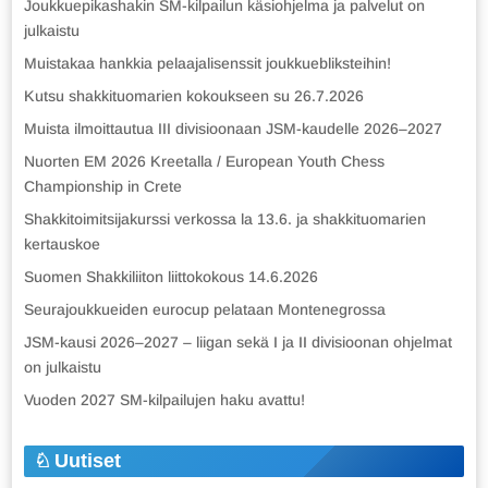
Joukkuepikashakin SM-kilpailun käsiohjelma ja palvelut on
julkaistu
Muistakaa hankkia pelaajalisenssit joukkuebliksteihin!
Kutsu shakkituomarien kokoukseen su 26.7.2026
Muista ilmoittautua III divisioonaan JSM-kaudelle 2026–2027
Nuorten EM 2026 Kreetalla / European Youth Chess
Championship in Crete
Shakkitoimitsijakurssi verkossa la 13.6. ja shakkituomarien
kertauskoe
Suomen Shakkiliiton liittokokous 14.6.2026
Seurajoukkueiden eurocup pelataan Montenegrossa
JSM-kausi 2026–2027 – liigan sekä I ja II divisioonan ohjelmat
on julkaistu
Vuoden 2027 SM-kilpailujen haku avattu!
Uutiset