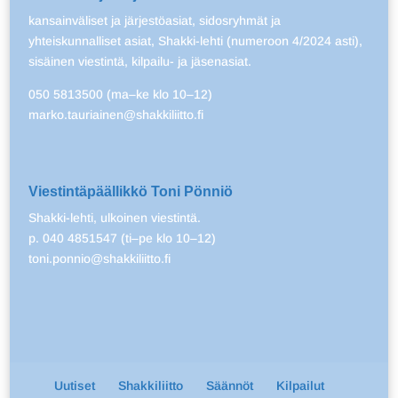
kansainväliset ja järjestöasiat, sidosryhmät ja
yhteiskunnalliset asiat, Shakki-lehti (numeroon 4/2024 asti),
sisäinen viestintä, kilpailu- ja jäsenasiat.
050 5813500 (ma–ke klo 10–12)
marko.tauriainen@shakkiliitto.fi
Viestintäpäällikkö Toni Pönniö
Shakki-lehti, ulkoinen viestintä.
p. 040 4851547 (ti–pe klo 10–12)
toni.ponnio@shakkiliitto.fi
Uutiset
Shakkiliitto
Säännöt
Kilpailut