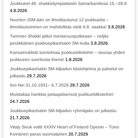
Joukkueet 46. shakkiolympialaisiin Samarkandissa 15.–28.9.
4.8.2026
Nuorten JSM:ään on ilmoittautunut 12 joukkuetta –
ilmoittautuminen on mahdollista vielä 9.8. saakka!
3.8.2026
Tammer-Shakki jatkoi mestaruusputkeaan – neljäs
peräkkäinen joukkuepikashakin SM-kulta
3.8.2026
Kansainvälistä tunnelmaa joukkueblixteihin – seuraa yhden
joukkueen suoritusta livenä!
1.8.2026
Joukkuepikashakin SM-kilpailun käsiohjelma ja palvelut on
julkaistu
29.7.2026
Iivo Nei 31.10.1931– 6.7.2026
28.7.2026
Muistakaa hankkia pelaajalisenssit joukkuebliksteihin!
24.7.2026
Joukkuepikashakin SM-kilpailun ryhmäjako on julkaistu
21.7.2026
Vitaly Sivuk voitti XXXIV Heart of Finland Openin – Toivo
Keinänen paras suomalainen
20.7.2026