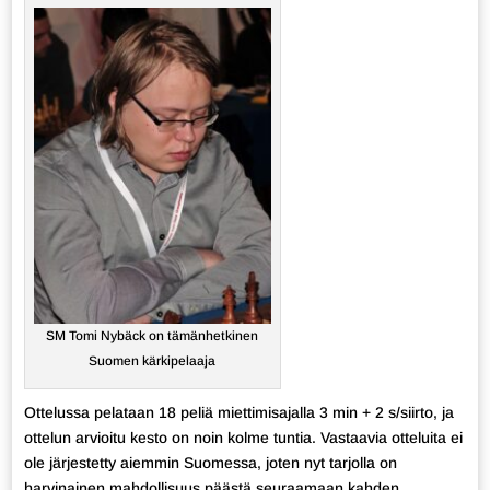
SM Tomi Nybäck on tämänhetkinen
Suomen kärkipelaaja
Ottelussa pelataan 18 peliä miettimisajalla 3 min + 2 s/siirto, ja
ottelun arvioitu kesto on noin kolme tuntia. Vastaavia otteluita ei
ole järjestetty aiemmin Suomessa, joten nyt tarjolla on
harvinainen mahdollisuus päästä seuraamaan kahden