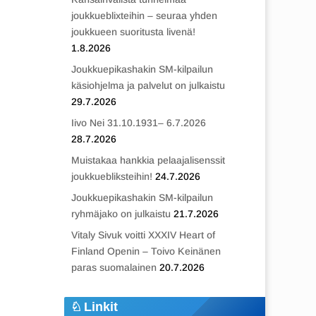
joukkueblixteihin – seuraa yhden
joukkueen suoritusta livenä!
1.8.2026
Joukkuepikashakin SM-kilpailun
käsiohjelma ja palvelut on julkaistu
29.7.2026
Iivo Nei 31.10.1931– 6.7.2026
28.7.2026
Muistakaa hankkia pelaajalisenssit
joukkuebliksteihin!
24.7.2026
Joukkuepikashakin SM-kilpailun
ryhmäjako on julkaistu
21.7.2026
Vitaly Sivuk voitti XXXIV Heart of
Finland Openin – Toivo Keinänen
paras suomalainen
20.7.2026
Linkit