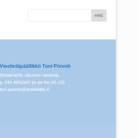
Viestintäpäällikkö Toni Pönniö
Shakki-lehti, ulkoinen viestintä.
p. 040 4851547 (ti–pe klo 10–12)
toni.ponnio@shakkiliitto.fi