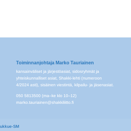
Toiminnanjohtaja Marko Tauriainen
kansainväliset ja järjestöasiat, sidosryhmät ja
yhteiskunnalliset asiat, Shakki-lehti (numeroon
4/2024 asti), sisäinen viestintä, kilpailu- ja jäsenasiat.
050 5813500 (ma–ke klo 10–12)
marko.tauriainen@shakkiliitto.fi
oukkue-SM