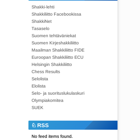
Shakki-lehti
Shakkiliitto Facebookissa
ShakkiNet
Tasaselo
Suomen tehtäväniekat
Suomen Kirjeshakkiliitto
Maailman Shakkiliitto FIDE
Euroopan Shakkiliitto ECU
Helsingin Shakkiliitto
Chess Results
Selolista
Elolista
Selo- ja suorituslukulaskuri
Olympiakomitea
SUEK
RSS
No feed items found.