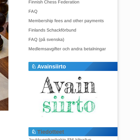
Finnish Chess Federation
FAQ
Membership fees and other payments
Finlands Schackförbund
FAQ (på svenska)
Medlemsavgifter och andra betalningar
Avainsiirto
Tiedotteet
Joukkuepikashakin SM-kilpailun