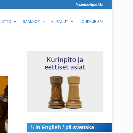
Materiaalipankki
LIITTO
SÄÄNNÖT
KILPAILUT
JOUKKUE-SM
in English / på svenska