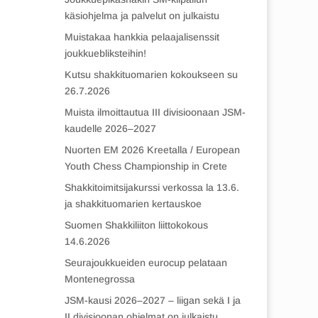
käsiohjelma ja palvelut on julkaistu
Muistakaa hankkia pelaajalisenssit
joukkuebliksteihin!
Kutsu shakkituomarien kokoukseen su
26.7.2026
Muista ilmoittautua III divisioonaan JSM-
kaudelle 2026–2027
Nuorten EM 2026 Kreetalla / European
Youth Chess Championship in Crete
Shakkitoimitsijakurssi verkossa la 13.6.
ja shakkituomarien kertauskoe
Suomen Shakkiliiton liittokokous
14.6.2026
Seurajoukkueiden eurocup pelataan
Montenegrossa
JSM-kausi 2026–2027 – liigan sekä I ja
II divisioonan ohjelmat on julkaistu