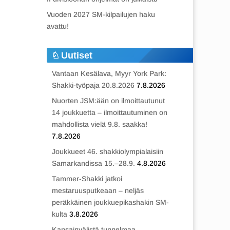
Vuoden 2027 SM-kilpailujen haku
avattu!
Uutiset
Vantaan Kesälava, Myyr York Park:
Shakki-työpaja 20.8.2026
7.8.2026
Nuorten JSM:ään on ilmoittautunut
14 joukkuetta – ilmoittautuminen on
mahdollista vielä 9.8. saakka!
7.8.2026
Joukkueet 46. shakkiolympialaisiin
Samarkandissa 15.–28.9.
4.8.2026
Tammer-Shakki jatkoi
mestaruusputkeaan – neljäs
peräkkäinen joukkuepikashakin SM-
kulta
3.8.2026
Kansainvälistä tunnelmaa