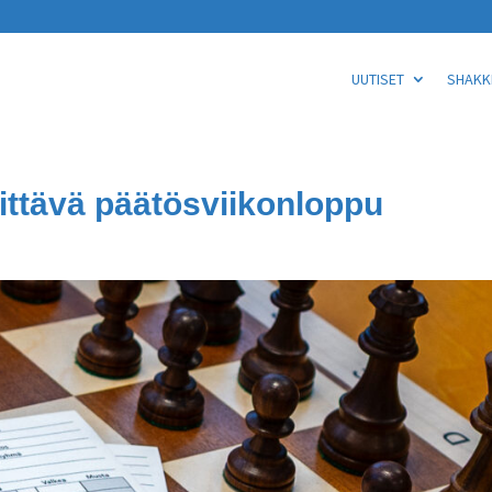
UUTISET
SHAKKI
ittävä päätösviikonloppu