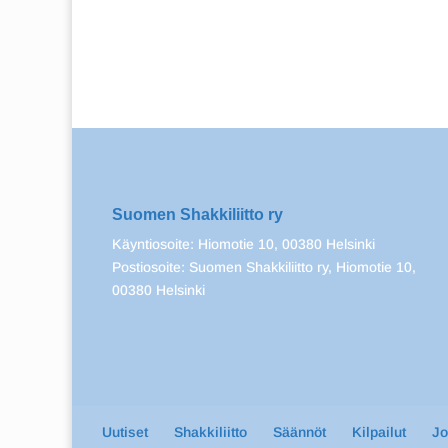
Suomen Shakkiliitto ry
Käyntiosoite: Hiomotie 10, 00380 Helsinki
Postiosoite: Suomen Shakkiliitto ry, Hiomotie 10,
00380 Helsinki
Uutiset
Shakkiliitto
Säännöt
Kilpailut
J