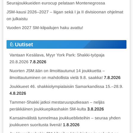
Seurajoukkueiden eurocup pelataan Montenegrossa
JSM-kausi 2026–2027 – liigan sekä I ja II divisioonan ohjelmat
on julkaistu
Vuoden 2027 SM-kilpailujen haku avattu!
Uutiset
Vantaan Kesälava, Myyr York Park: Shakki-työpaja
20.8.2026
7.8.2026
Nuorten JSM:ään on ilmoittautunut 14 joukkuetta –
ilmoittautuminen on mahdollista vielä 9.8. saakka!
7.8.2026
Joukkueet 46. shakkiolympialaisiin Samarkandissa 15.–28.9.
4.8.2026
Tammer-Shakki jatkoi mestaruusputkeaan – neljäs
peräkkäinen joukkuepikashakin SM-kulta
3.8.2026
Kansainvälistä tunnelmaa joukkueblixteihin – seuraa yhden
joukkueen suoritusta livenä!
1.8.2026