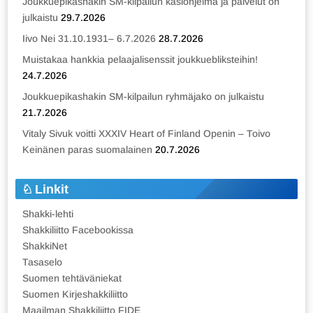
Joukkuepikashakin SM-kilpailun käsiohjelma ja palvelut on
julkaistu
29.7.2026
Iivo Nei 31.10.1931– 6.7.2026
28.7.2026
Muistakaa hankkia pelaajalisenssit joukkuebliksteihin!
24.7.2026
Joukkuepikashakin SM-kilpailun ryhmäjako on julkaistu
21.7.2026
Vitaly Sivuk voitti XXXIV Heart of Finland Openin – Toivo
Keinänen paras suomalainen
20.7.2026
Linkit
Shakki-lehti
Shakkiliitto Facebookissa
ShakkiNet
Tasaselo
Suomen tehtäväniekat
Suomen Kirjeshakkiliitto
Maailman Shakkiliitto FIDE