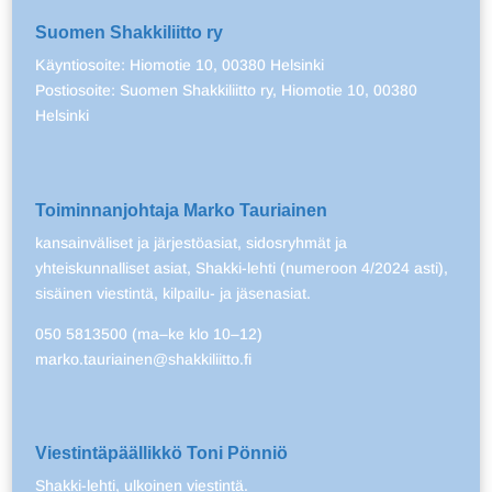
Suomen Shakkiliitto ry
Käyntiosoite: Hiomotie 10, 00380 Helsinki
Postiosoite: Suomen Shakkiliitto ry, Hiomotie 10, 00380
Helsinki
Toiminnanjohtaja Marko Tauriainen
kansainväliset ja järjestöasiat, sidosryhmät ja
yhteiskunnalliset asiat, Shakki-lehti (numeroon 4/2024 asti),
sisäinen viestintä, kilpailu- ja jäsenasiat.
050 5813500 (ma–ke klo 10–12)
marko.tauriainen@shakkiliitto.fi
Viestintäpäällikkö Toni Pönniö
Shakki-lehti, ulkoinen viestintä.