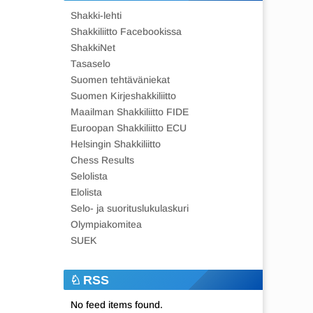
Shakki-lehti
Shakkiliitto Facebookissa
ShakkiNet
Tasaselo
Suomen tehtäväniekat
Suomen Kirjeshakkiliitto
Maailman Shakkiliitto FIDE
Euroopan Shakkiliitto ECU
Helsingin Shakkiliitto
Chess Results
Selolista
Elolista
Selo- ja suorituslukulaskuri
Olympiakomitea
SUEK
RSS
No feed items found.