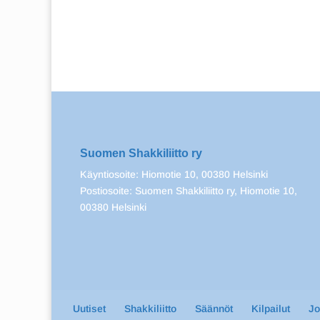
Suomen Shakkiliitto ry
Käyntiosoite: Hiomotie 10, 00380 Helsinki
Postiosoite: Suomen Shakkiliitto ry, Hiomotie 10,
00380 Helsinki
Uutiset
Shakkiliitto
Säännöt
Kilpailut
J