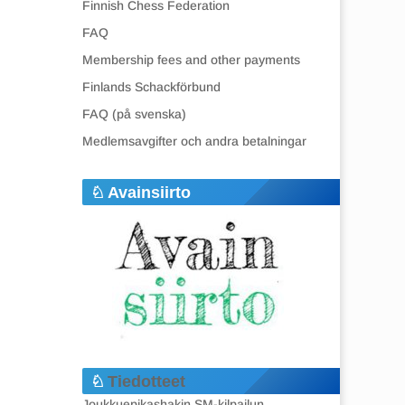
Finnish Chess Federation
FAQ
Membership fees and other payments
Finlands Schackförbund
FAQ (på svenska)
Medlemsavgifter och andra betalningar
Avainsiirto
Tiedotteet
Joukkuepikashakin SM-kilpailun