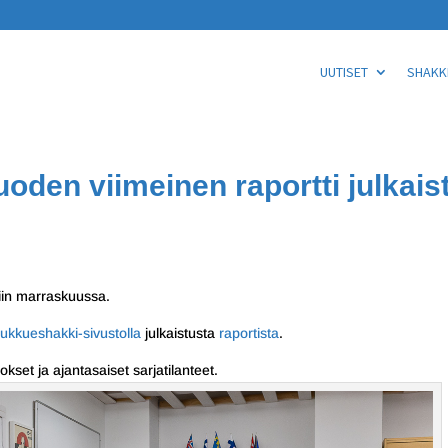
UUTISET
SHAKKI
uoden viimeinen raportti julkais
tiin marraskuussa.
ukkueshakki-sivustolla
julkaistusta
raportista
.
kset ja ajantasaiset sarjatilanteet.