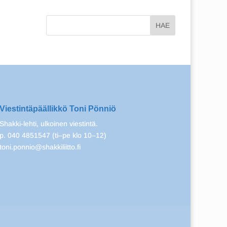
Viestintäpäällikkö Toni Pönniö
Shakki-lehti, ulkoinen viestintä.
p. 040 4851547 (ti–pe klo 10–12)
toni.ponnio@shakkiliitto.fi