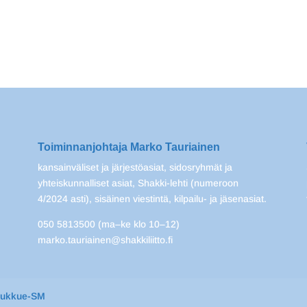
Toiminnanjohtaja Marko Tauriainen
kansainväliset ja järjestöasiat, sidosryhmät ja
yhteiskunnalliset asiat, Shakki-lehti (numeroon
4/2024 asti), sisäinen viestintä, kilpailu- ja jäsenasiat.
050 5813500 (ma–ke klo 10–12)
marko.tauriainen@shakkiliitto.fi
oukkue-SM