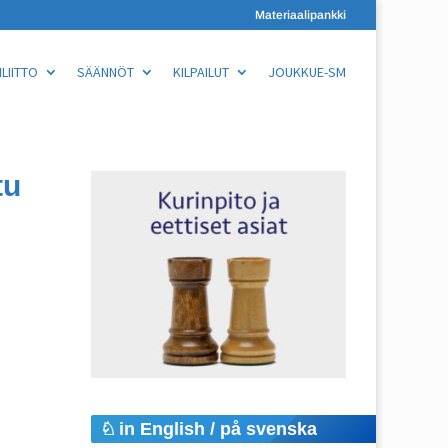
Materiaalipankki
LIITTO
SÄÄNNÖT
KILPAILUT
JOUKKUE-SM
tu
in English / på svenska