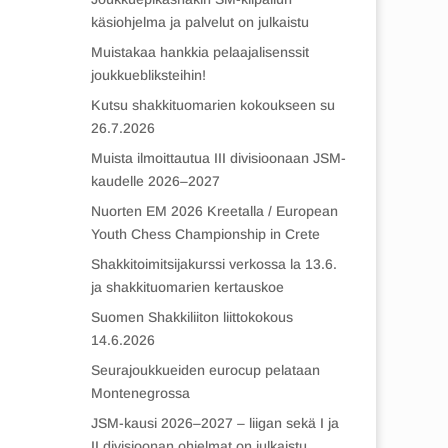
käsiohjelma ja palvelut on julkaistu
Muistakaa hankkia pelaajalisenssit
joukkuebliksteihin!
Kutsu shakkituomarien kokoukseen su
26.7.2026
Muista ilmoittautua III divisioonaan JSM-
kaudelle 2026–2027
Nuorten EM 2026 Kreetalla / European
Youth Chess Championship in Crete
Shakkitoimitsijakurssi verkossa la 13.6.
ja shakkituomarien kertauskoe
Suomen Shakkiliiton liittokokous
14.6.2026
Seurajoukkueiden eurocup pelataan
Montenegrossa
JSM-kausi 2026–2027 – liigan sekä I ja
II divisioonan ohjelmat on julkaistu