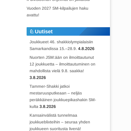
Vuoden 2027 SM-kilpailujen haku
avattu!
Uutiset
Joukkueet 46. shakkiolympialaisiin
Samarkandissa 15.–28.9.
4.8.2026
Nuorten JSM:ään on ilmoittautunut
12 joukkuetta – ilmoittautuminen on
mahdollista vielä 9.8. saakka!
3.8.2026
Tammer-Shakki jatkoi
mestaruusputkeaan – neljäs
peräkkäinen joukkuepikashakin SM-
kulta
3.8.2026
Kansainvälistä tunnelmaa
joukkueblixteihin – seuraa yhden
joukkueen suoritusta livenä!