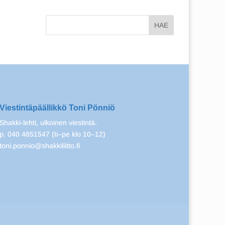
Viestintäpäällikkö Toni Pönniö
Shakki-lehti, ulkoinen viestintä.
p. 040 4851547 (ti–pe klo 10–12)
toni.ponnio@shakkiliitto.fi