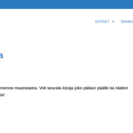
UUTISET
SHAKKI
a
menna maanataina. Voit seurata kisoja joko päikan päällä tai näiden
ia!