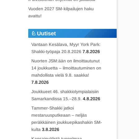
Vuoden 2027 SM-kilpailujen haku
avattu!
Uutiset
Vantaan Kesälava, Myyr York Park:
Shakki-työpaja 20.8.2026
7.8.2026
Nuorten JSM:ään on ilmoittautunut
14 joukkuetta – ilmoittautuminen on
mahdollista vielä 9.8. saakka!
7.8.2026
Joukkueet 46. shakkiolympialaisiin
Samarkandissa 15.–28.9.
4.8.2026
Tammer-Shakki jatkoi
mestaruusputkeaan – neljäs
peräkkäinen joukkuepikashakin SM-
kulta
3.8.2026
Kansainvälistä tunnelmaa