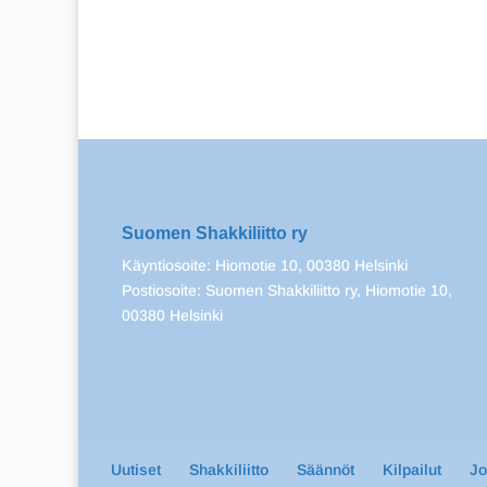
Suomen Shakkiliitto ry
Käyntiosoite: Hiomotie 10, 00380 Helsinki
Postiosoite: Suomen Shakkiliitto ry, Hiomotie 10,
00380 Helsinki
Uutiset
Shakkiliitto
Säännöt
Kilpailut
J