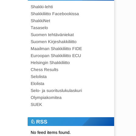
Shakki-lehti
Shakkiliitto Facebookissa
ShakkiNet
Tasaselo
Suomen tehtäväniekat
Suomen Kirjeshakkiliitto
Maailman Shakkiliitto FIDE
Euroopan Shakkiliitto ECU
Helsingin Shakkiliitto
Chess Results
Selolista
Elolista
Selo- ja suorituslukulaskuri
Olympiakomitea
SUEK
RSS
No feed items found.