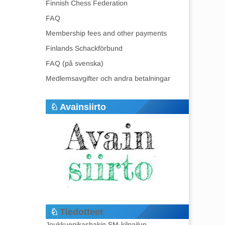
Finnish Chess Federation
FAQ
Membership fees and other payments
Finlands Schackförbund
FAQ (på svenska)
Medlemsavgifter och andra betalningar
Avainsiirto
Tiedotteet
Joukkuepikashakin SM-kilpailun