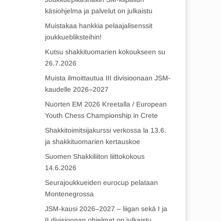
käsiohjelma ja palvelut on julkaistu
Muistakaa hankkia pelaajalisenssit
joukkuebliksteihin!
Kutsu shakkituomarien kokoukseen su
26.7.2026
Muista ilmoittautua III divisioonaan JSM-
kaudelle 2026–2027
Nuorten EM 2026 Kreetalla / European
Youth Chess Championship in Crete
Shakkitoimitsijakurssi verkossa la 13.6.
ja shakkituomarien kertauskoe
Suomen Shakkiliiton liittokokous
14.6.2026
Seurajoukkueiden eurocup pelataan
Montenegrossa
JSM-kausi 2026–2027 – liigan sekä I ja
II divisioonan ohjelmat on julkaistu