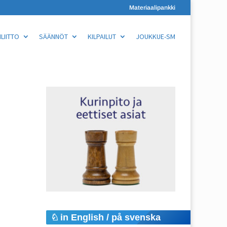
Materiaalipankki
LIITTO
SÄÄNNÖT
KILPAILUT
JOUKKUE-SM
in English / på svenska