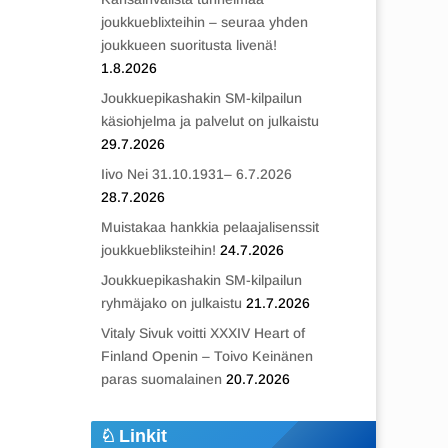
joukkueblixteihin – seuraa yhden
joukkueen suoritusta livenä!
1.8.2026
Joukkuepikashakin SM-kilpailun
käsiohjelma ja palvelut on julkaistu
29.7.2026
Iivo Nei 31.10.1931– 6.7.2026
28.7.2026
Muistakaa hankkia pelaajalisenssit
joukkuebliksteihin!
24.7.2026
Joukkuepikashakin SM-kilpailun
ryhmäjako on julkaistu
21.7.2026
Vitaly Sivuk voitti XXXIV Heart of
Finland Openin – Toivo Keinänen
paras suomalainen
20.7.2026
Linkit