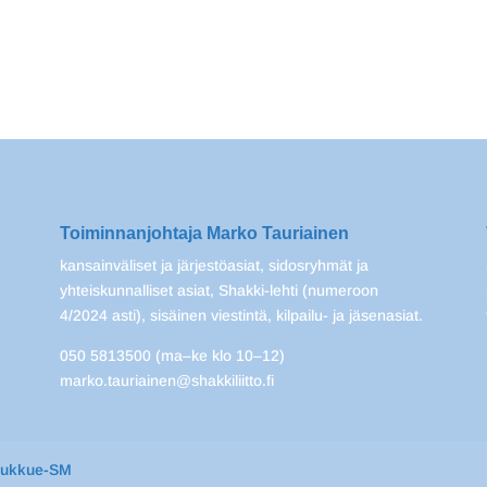
Toiminnanjohtaja Marko Tauriainen
kansainväliset ja järjestöasiat, sidosryhmät ja
yhteiskunnalliset asiat, Shakki-lehti (numeroon
4/2024 asti), sisäinen viestintä, kilpailu- ja jäsenasiat.
050 5813500 (ma–ke klo 10–12)
marko.tauriainen@shakkiliitto.fi
oukkue-SM