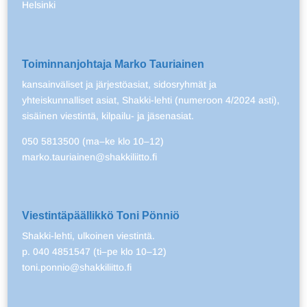
Helsinki
Toiminnanjohtaja Marko Tauriainen
kansainväliset ja järjestöasiat, sidosryhmät ja
yhteiskunnalliset asiat, Shakki-lehti (numeroon 4/2024 asti),
sisäinen viestintä, kilpailu- ja jäsenasiat.
050 5813500 (ma–ke klo 10–12)
marko.tauriainen@shakkiliitto.fi
Viestintäpäällikkö Toni Pönniö
Shakki-lehti, ulkoinen viestintä.
p. 040 4851547 (ti–pe klo 10–12)
toni.ponnio@shakkiliitto.fi