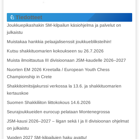
Tiedotteet
Joukkuepikashakin SM-kilpailun käsiohjelma ja palvelut on
julkaistu
Muistakaa hankkia pelaajalisenssit joukkuebliksteihin!
Kutsu shakkituomarien kokoukseen su 26.7.2026
Muista ilmoittautua III divisioonaan JSM-kaudelle 2026–2027
Nuorten EM 2026 Kreetalla / European Youth Chess
Championship in Crete
Shakkitoimitsijakurssi verkossa la 13.6. ja shakkituomarien
kertauskoe
Suomen Shakkiliiton liittokokous 14.6.2026
Seurajoukkueiden eurocup pelataan Montenegrossa
JSM-kausi 2026–2027 – liigan sekä I ja II divisioonan ohjelmat
on julkaistu
Vuoden 2027 SM-kilpailujen haku avattu!