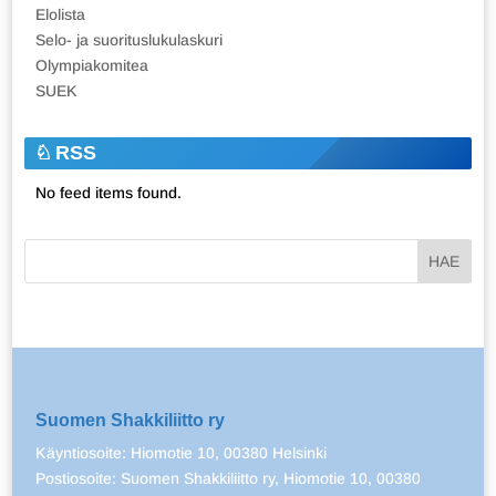
Elolista
Selo- ja suorituslukulaskuri
Olympiakomitea
SUEK
RSS
No feed items found.
Suomen Shakkiliitto ry
Käyntiosoite: Hiomotie 10, 00380 Helsinki
Postiosoite: Suomen Shakkiliitto ry, Hiomotie 10, 00380