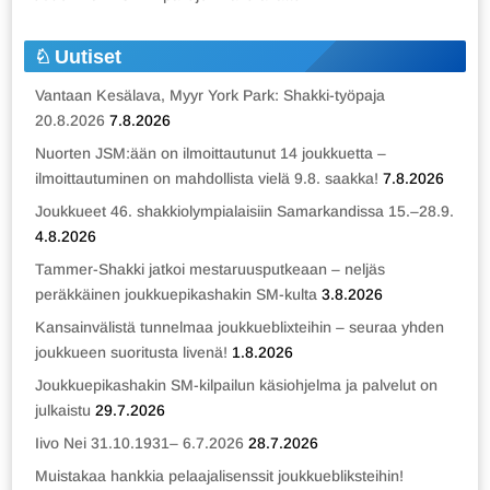
Uutiset
Vantaan Kesälava, Myyr York Park: Shakki-työpaja
20.8.2026
7.8.2026
Nuorten JSM:ään on ilmoittautunut 14 joukkuetta –
ilmoittautuminen on mahdollista vielä 9.8. saakka!
7.8.2026
Joukkueet 46. shakkiolympialaisiin Samarkandissa 15.–28.9.
4.8.2026
Tammer-Shakki jatkoi mestaruusputkeaan – neljäs
peräkkäinen joukkuepikashakin SM-kulta
3.8.2026
Kansainvälistä tunnelmaa joukkueblixteihin – seuraa yhden
joukkueen suoritusta livenä!
1.8.2026
Joukkuepikashakin SM-kilpailun käsiohjelma ja palvelut on
julkaistu
29.7.2026
Iivo Nei 31.10.1931– 6.7.2026
28.7.2026
Muistakaa hankkia pelaajalisenssit joukkuebliksteihin!