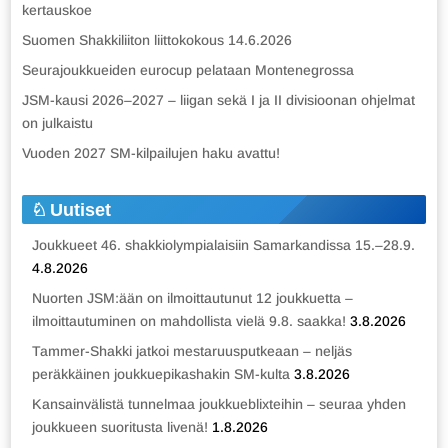
kertauskoe
Suomen Shakkiliiton liittokokous 14.6.2026
Seurajoukkueiden eurocup pelataan Montenegrossa
JSM-kausi 2026–2027 – liigan sekä I ja II divisioonan ohjelmat
on julkaistu
Vuoden 2027 SM-kilpailujen haku avattu!
Uutiset
Joukkueet 46. shakkiolympialaisiin Samarkandissa 15.–28.9.
4.8.2026
Nuorten JSM:ään on ilmoittautunut 12 joukkuetta –
ilmoittautuminen on mahdollista vielä 9.8. saakka!
3.8.2026
Tammer-Shakki jatkoi mestaruusputkeaan – neljäs
peräkkäinen joukkuepikashakin SM-kulta
3.8.2026
Kansainvälistä tunnelmaa joukkueblixteihin – seuraa yhden
joukkueen suoritusta livenä!
1.8.2026