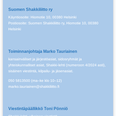
Suomen Shakkiliitto ry
Käyntiosoite: Hiomotie 10, 00380 Helsinki
Postiosoite: Suomen Shakkiliitto ry, Hiomotie 10, 00380
Helsinki
Toiminnanjohtaja Marko Tauriainen
kansainväliset ja järjestöasiat, sidosryhmät ja
yhteiskunnalliset asiat, Shakki-lehti (numeroon 4/2024 asti),
sisäinen viestintä, kilpailu- ja jäsenasiat.
050 5813500 (ma–ke klo 10–12)
marko.tauriainen@shakkiliitto.fi
Viestintäpäällikkö Toni Pönniö