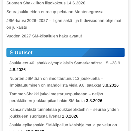
Suomen Shakkiliiton liittokokous 14.6.2026
Seurajoukkueiden eurocup pelataan Montenegrossa
JSM-kausi 2026–2027 – liigan sekä I ja II divisioonan ohjelmat
on julkaistu
Vuoden 2027 SM-kilpailujen haku avattu!
Uutiset
Joukkueet 46. shakkiolympialaisiin Samarkandissa 15.–28.9.
4.8.2026
Nuorten JSM:ään on ilmoittautunut 12 joukkuetta –
ilmoittautuminen on mahdollista vielä 9.8. saakka!
3.8.2026
Tammer-Shakki jatkoi mestaruusputkeaan – neljäs
peräkkäinen joukkuepikashakin SM-kulta
3.8.2026
Kansainvälistä tunnelmaa joukkueblixteihin – seuraa yhden
joukkueen suoritusta livenä!
1.8.2026
Joukkuepikashakin SM-kilpailun käsiohjelma ja palvelut on