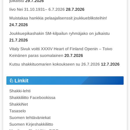
julkaistu
29.7.2026
Iivo Nei 31.10.1931– 6.7.2026
28.7.2026
Muistakaa hankkia pelaajalisenssit joukkuebliksteihin!
24.7.2026
Joukkuepikashakin SM-kilpailun ryhmäjako on julkaistu
21.7.2026
Vitaly Sivuk voitti XXXIV Heart of Finland Openin – Toivo
Keinänen paras suomalainen
20.7.2026
Kutsu shakkituomarien kokoukseen su 26.7.2026
12.7.2026
Linkit
Shakki-lehti
Shakkiliitto Facebookissa
ShakkiNet
Tasaselo
Suomen tehtäväniekat
Suomen Kirjeshakkiliitto