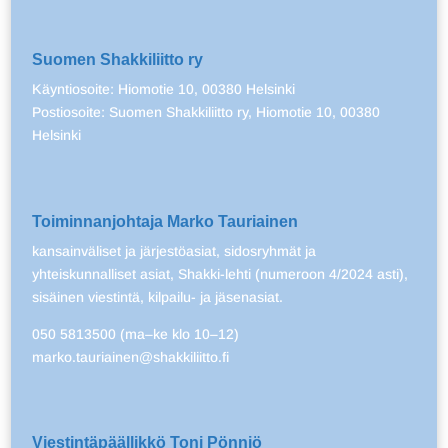
Suomen Shakkiliitto ry
Käyntiosoite: Hiomotie 10, 00380 Helsinki
Postiosoite: Suomen Shakkiliitto ry, Hiomotie 10, 00380
Helsinki
Toiminnanjohtaja Marko Tauriainen
kansainväliset ja järjestöasiat, sidosryhmät ja
yhteiskunnalliset asiat, Shakki-lehti (numeroon 4/2024 asti),
sisäinen viestintä, kilpailu- ja jäsenasiat.
050 5813500 (ma–ke klo 10–12)
marko.tauriainen@shakkiliitto.fi
Viestintäpäällikkö Toni Pönniö