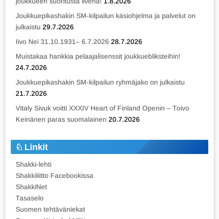
joukkueen suoritusta livenä!
1.8.2026
Joukkuepikashakin SM-kilpailun käsiohjelma ja palvelut on
julkaistu
29.7.2026
Iivo Nei 31.10.1931– 6.7.2026
28.7.2026
Muistakaa hankkia pelaajalisenssit joukkuebliksteihin!
24.7.2026
Joukkuepikashakin SM-kilpailun ryhmäjako on julkaistu
21.7.2026
Vitaly Sivuk voitti XXXIV Heart of Finland Openin – Toivo
Keinänen paras suomalainen
20.7.2026
Linkit
Shakki-lehti
Shakkiliitto Facebookissa
ShakkiNet
Tasaselo
Suomen tehtäväniekat