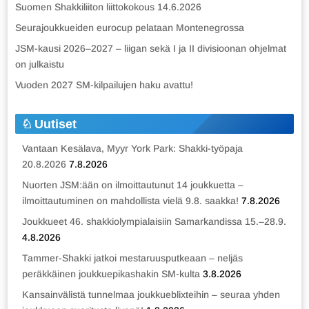
Suomen Shakkiliiton liittokokous 14.6.2026
Seurajoukkueiden eurocup pelataan Montenegrossa
JSM-kausi 2026–2027 – liigan sekä I ja II divisioonan ohjelmat
on julkaistu
Vuoden 2027 SM-kilpailujen haku avattu!
Uutiset
Vantaan Kesälava, Myyr York Park: Shakki-työpaja
20.8.2026
7.8.2026
Nuorten JSM:ään on ilmoittautunut 14 joukkuetta –
ilmoittautuminen on mahdollista vielä 9.8. saakka!
7.8.2026
Joukkueet 46. shakkiolympialaisiin Samarkandissa 15.–28.9.
4.8.2026
Tammer-Shakki jatkoi mestaruusputkeaan – neljäs
peräkkäinen joukkuepikashakin SM-kulta
3.8.2026
Kansainvälistä tunnelmaa joukkueblixteihin – seuraa yhden