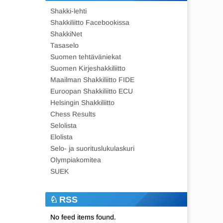
Shakki-lehti
Shakkiliitto Facebookissa
ShakkiNet
Tasaselo
Suomen tehtäväniekat
Suomen Kirjeshakkiliitto
Maailman Shakkiliitto FIDE
Euroopan Shakkiliitto ECU
Helsingin Shakkiliitto
Chess Results
Selolista
Elolista
Selo- ja suorituslukulaskuri
Olympiakomitea
SUEK
RSS
No feed items found.