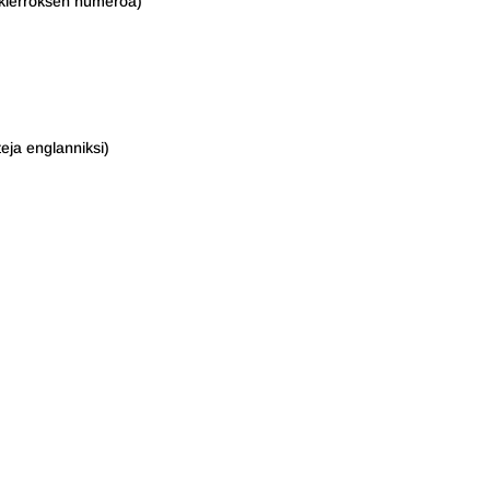
ä kierroksen numeroa)
eja englanniksi)