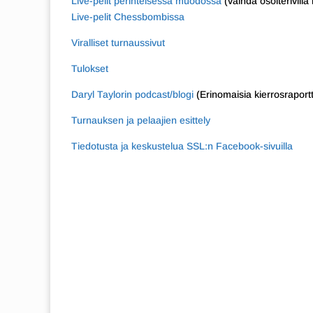
Live-pelit perinteisessä muodossa
(vaihda osoiterivill
Live-pelit Chessbombissa
Viralliset turnaussivut
Tulokset
Daryl Taylorin podcast/blogi
(Erinomaisia kierrosraportt
Turnauksen ja pelaajien esittely
Tiedotusta ja keskustelua SSL:n Facebook-sivuilla