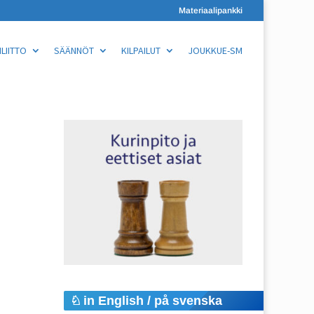
Materiaalipankki
LIITTO
SÄÄNNÖT
KILPAILUT
JOUKKUE-SM
in English / på svenska