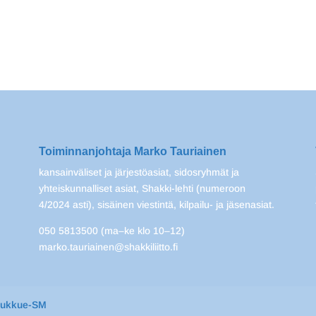
Toiminnanjohtaja Marko Tauriainen
kansainväliset ja järjestöasiat, sidosryhmät ja
yhteiskunnalliset asiat, Shakki-lehti (numeroon
4/2024 asti), sisäinen viestintä, kilpailu- ja jäsenasiat.
050 5813500 (ma–ke klo 10–12)
marko.tauriainen@shakkiliitto.fi
oukkue-SM