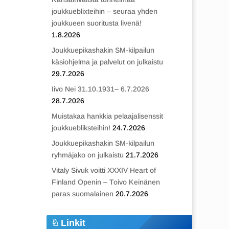
joukkueblixteihin – seuraa yhden
joukkueen suoritusta livenä!
1.8.2026
Joukkuepikashakin SM-kilpailun
käsiohjelma ja palvelut on julkaistu
29.7.2026
Iivo Nei 31.10.1931– 6.7.2026
28.7.2026
Muistakaa hankkia pelaajalisenssit
joukkuebliksteihin!
24.7.2026
Joukkuepikashakin SM-kilpailun
ryhmäjako on julkaistu
21.7.2026
Vitaly Sivuk voitti XXXIV Heart of
Finland Openin – Toivo Keinänen
paras suomalainen
20.7.2026
Linkit