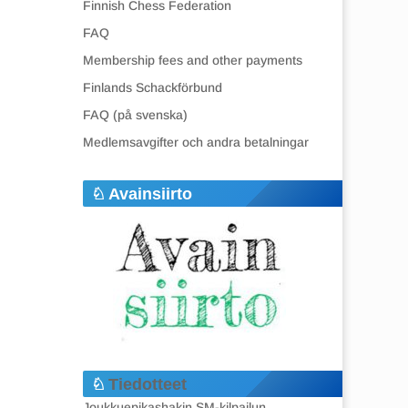
Finnish Chess Federation
FAQ
Membership fees and other payments
Finlands Schackförbund
FAQ (på svenska)
Medlemsavgifter och andra betalningar
Avainsiirto
Tiedotteet
Joukkuepikashakin SM-kilpailun