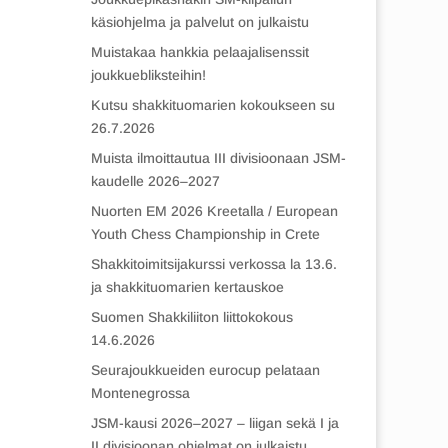
käsiohjelma ja palvelut on julkaistu
Muistakaa hankkia pelaajalisenssit
joukkuebliksteihin!
Kutsu shakkituomarien kokoukseen su
26.7.2026
Muista ilmoittautua III divisioonaan JSM-
kaudelle 2026–2027
Nuorten EM 2026 Kreetalla / European
Youth Chess Championship in Crete
Shakkitoimitsijakurssi verkossa la 13.6.
ja shakkituomarien kertauskoe
Suomen Shakkiliiton liittokokous
14.6.2026
Seurajoukkueiden eurocup pelataan
Montenegrossa
JSM-kausi 2026–2027 – liigan sekä I ja
II divisioonan ohjelmat on julkaistu