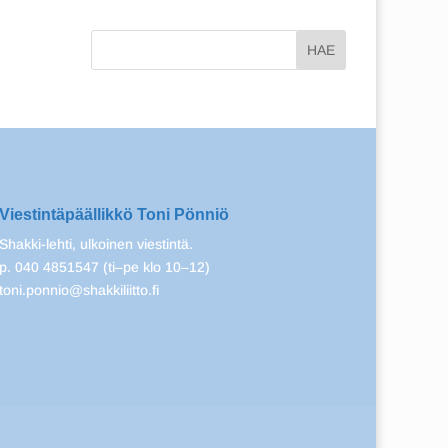
Viestintäpäällikkö Toni Pönniö
Shakki-lehti, ulkoinen viestintä.
p. 040 4851547 (ti–pe klo 10–12)
toni.ponnio@shakkiliitto.fi