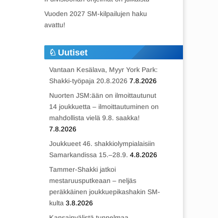
Vuoden 2027 SM-kilpailujen haku
avattu!
Uutiset
Vantaan Kesälava, Myyr York Park:
Shakki-työpaja 20.8.2026
7.8.2026
Nuorten JSM:ään on ilmoittautunut
14 joukkuetta – ilmoittautuminen on
mahdollista vielä 9.8. saakka!
7.8.2026
Joukkueet 46. shakkiolympialaisiin
Samarkandissa 15.–28.9.
4.8.2026
Tammer-Shakki jatkoi
mestaruusputkeaan – neljäs
peräkkäinen joukkuepikashakin SM-
kulta
3.8.2026
Kansainvälistä tunnelmaa