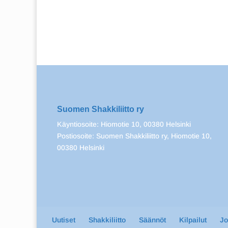
Suomen Shakkiliitto ry
Käyntiosoite: Hiomotie 10, 00380 Helsinki
Postiosoite: Suomen Shakkiliitto ry, Hiomotie 10,
00380 Helsinki
Uutiset
Shakkiliitto
Säännöt
Kilpailut
J