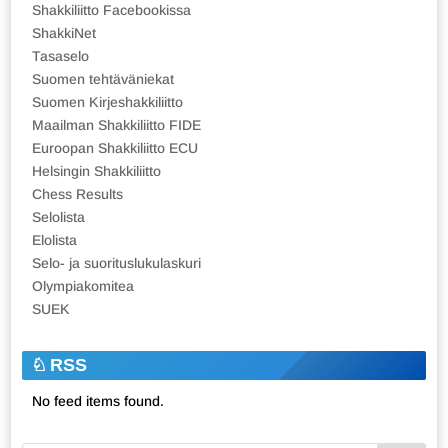
Shakkiliitto Facebookissa
ShakkiNet
Tasaselo
Suomen tehtäväniekat
Suomen Kirjeshakkiliitto
Maailman Shakkiliitto FIDE
Euroopan Shakkiliitto ECU
Helsingin Shakkiliitto
Chess Results
Selolista
Elolista
Selo- ja suorituslukulaskuri
Olympiakomitea
SUEK
RSS
No feed items found.