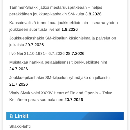
Tammer-Shakki jatkoi mestaruusputkeaan – neljäs
peräkkäinen joukkuepikashakin SM-kulta
3.8.2026
Kansainvälistä tunnelmaa joukkueblixteihin – seuraa yhden
joukkueen suoritusta livenä!
1.8.2026
Joukkuepikashakin SM-kilpailun käsiohjelma ja palvelut on
julkaistu
29.7.2026
Iivo Nei 31.10.1931– 6.7.2026
28.7.2026
Muistakaa hankkia pelaajalisenssit joukkuebliksteihin!
24.7.2026
Joukkuepikashakin SM-kilpailun ryhmäjako on julkaistu
21.7.2026
Vitaly Sivuk voitti XXXIV Heart of Finland Openin – Toivo
Keinänen paras suomalainen
20.7.2026
Linkit
Shakki-lehti