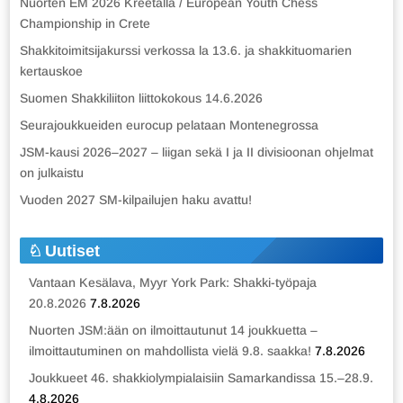
Nuorten EM 2026 Kreetalla / European Youth Chess
Championship in Crete
Shakkitoimitsijakurssi verkossa la 13.6. ja shakkituomarien
kertauskoe
Suomen Shakkiliiton liittokokous 14.6.2026
Seurajoukkueiden eurocup pelataan Montenegrossa
JSM-kausi 2026–2027 – liigan sekä I ja II divisioonan ohjelmat
on julkaistu
Vuoden 2027 SM-kilpailujen haku avattu!
Uutiset
Vantaan Kesälava, Myyr York Park: Shakki-työpaja
20.8.2026
7.8.2026
Nuorten JSM:ään on ilmoittautunut 14 joukkuetta –
ilmoittautuminen on mahdollista vielä 9.8. saakka!
7.8.2026
Joukkueet 46. shakkiolympialaisiin Samarkandissa 15.–28.9.
4.8.2026