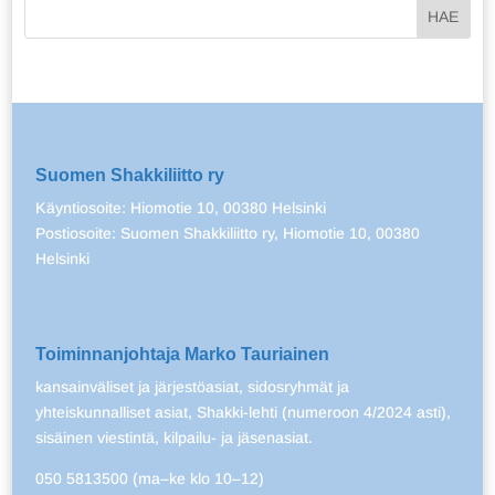
Suomen Shakkiliitto ry
Käyntiosoite: Hiomotie 10, 00380 Helsinki
Postiosoite: Suomen Shakkiliitto ry, Hiomotie 10, 00380
Helsinki
Toiminnanjohtaja Marko Tauriainen
kansainväliset ja järjestöasiat, sidosryhmät ja
yhteiskunnalliset asiat, Shakki-lehti (numeroon 4/2024 asti),
sisäinen viestintä, kilpailu- ja jäsenasiat.
050 5813500 (ma–ke klo 10–12)