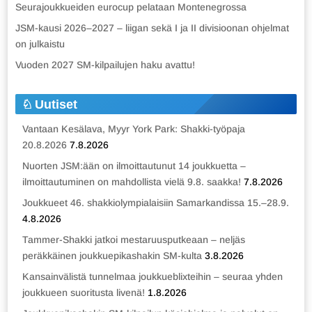
Seurajoukkueiden eurocup pelataan Montenegrossa
JSM-kausi 2026–2027 – liigan sekä I ja II divisioonan ohjelmat
on julkaistu
Vuoden 2027 SM-kilpailujen haku avattu!
Uutiset
Vantaan Kesälava, Myyr York Park: Shakki-työpaja
20.8.2026
7.8.2026
Nuorten JSM:ään on ilmoittautunut 14 joukkuetta –
ilmoittautuminen on mahdollista vielä 9.8. saakka!
7.8.2026
Joukkueet 46. shakkiolympialaisiin Samarkandissa 15.–28.9.
4.8.2026
Tammer-Shakki jatkoi mestaruusputkeaan – neljäs
peräkkäinen joukkuepikashakin SM-kulta
3.8.2026
Kansainvälistä tunnelmaa joukkueblixteihin – seuraa yhden
joukkueen suoritusta livenä!
1.8.2026