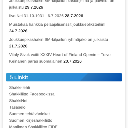
Joukkuepikashakin SM-kilpailun käsiohjelma ja palvelut on
julkaistu
29.7.2026
Iivo Nei 31.10.1931– 6.7.2026
28.7.2026
Muistakaa hankkia pelaajalisenssit joukkuebliksteihin!
24.7.2026
Joukkuepikashakin SM-kilpailun ryhmäjako on julkaistu
21.7.2026
Vitaly Sivuk voitti XXXIV Heart of Finland Openin – Toivo
Keinänen paras suomalainen
20.7.2026
Linkit
Shakki-lehti
Shakkiliitto Facebookissa
ShakkiNet
Tasaselo
Suomen tehtäväniekat
Suomen Kirjeshakkiliitto
Maailman Shakkiliitto FIDE