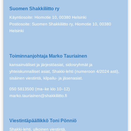
Suomen Shakkiliitto ry
Käyntiosoite: Hiomotie 10, 00380 Helsinki
Postiosoite: Suomen Shakkiliitto ry, Hiomotie 10, 00380
Helsinki
Toiminnanjohtaja Marko Tauriainen
kansainväliset ja järjestöasiat, sidosryhmät ja
yhteiskunnalliset asiat, Shakki-lehti (numeroon 4/2024 asti),
sisäinen viestintä, kilpailu- ja jäsenasiat.
050 5813500 (ma–ke klo 10–12)
marko.tauriainen@shakkiliitto.fi
Viestintäpäällikkö Toni Pönniö
Shakki-lehti, ulkoinen viestintä.