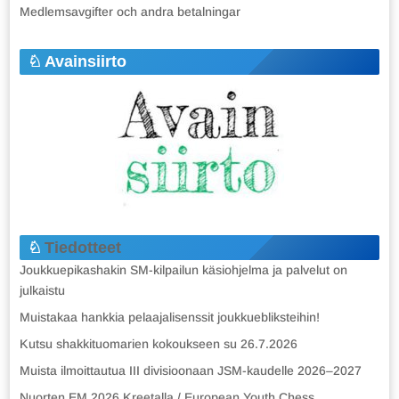
Medlemsavgifter och andra betalningar
Avainsiirto
Tiedotteet
Joukkuepikashakin SM-kilpailun käsiohjelma ja palvelut on
julkaistu
Muistakaa hankkia pelaajalisenssit joukkuebliksteihin!
Kutsu shakkituomarien kokoukseen su 26.7.2026
Muista ilmoittautua III divisioonaan JSM-kaudelle 2026–2027
Nuorten EM 2026 Kreetalla / European Youth Chess