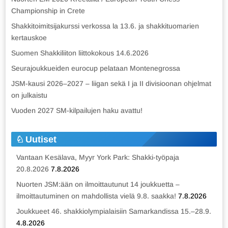
Championship in Crete
Shakkitoimitsijakurssi verkossa la 13.6. ja shakkituomarien
kertauskoe
Suomen Shakkiliiton liittokokous 14.6.2026
Seurajoukkueiden eurocup pelataan Montenegrossa
JSM-kausi 2026–2027 – liigan sekä I ja II divisioonan ohjelmat
on julkaistu
Vuoden 2027 SM-kilpailujen haku avattu!
Uutiset
Vantaan Kesälava, Myyr York Park: Shakki-työpaja
20.8.2026
7.8.2026
Nuorten JSM:ään on ilmoittautunut 14 joukkuetta –
ilmoittautuminen on mahdollista vielä 9.8. saakka!
7.8.2026
Joukkueet 46. shakkiolympialaisiin Samarkandissa 15.–28.9.
4.8.2026