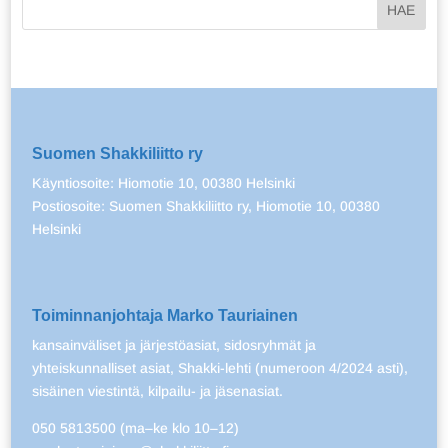
Suomen Shakkiliitto ry
Käyntiosoite: Hiomotie 10, 00380 Helsinki
Postiosoite: Suomen Shakkiliitto ry, Hiomotie 10, 00380
Helsinki
Toiminnanjohtaja Marko Tauriainen
kansainväliset ja järjestöasiat, sidosryhmät ja
yhteiskunnalliset asiat, Shakki-lehti (numeroon 4/2024 asti),
sisäinen viestintä, kilpailu- ja jäsenasiat.
050 5813500 (ma–ke klo 10–12)