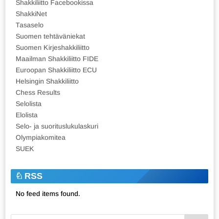
Shakkiliitto Facebookissa
ShakkiNet
Tasaselo
Suomen tehtäväniekat
Suomen Kirjeshakkiliitto
Maailman Shakkiliitto FIDE
Euroopan Shakkiliitto ECU
Helsingin Shakkiliitto
Chess Results
Selolista
Elolista
Selo- ja suorituslukulaskuri
Olympiakomitea
SUEK
RSS
No feed items found.