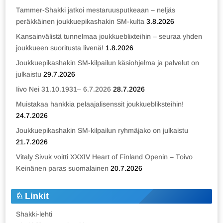
Tammer-Shakki jatkoi mestaruusputkeaan – neljäs
peräkkäinen joukkuepikashakin SM-kulta
3.8.2026
Kansainvälistä tunnelmaa joukkueblixteihin – seuraa yhden
joukkueen suoritusta livenä!
1.8.2026
Joukkuepikashakin SM-kilpailun käsiohjelma ja palvelut on
julkaistu
29.7.2026
Iivo Nei 31.10.1931– 6.7.2026
28.7.2026
Muistakaa hankkia pelaajalisenssit joukkuebliksteihin!
24.7.2026
Joukkuepikashakin SM-kilpailun ryhmäjako on julkaistu
21.7.2026
Vitaly Sivuk voitti XXXIV Heart of Finland Openin – Toivo
Keinänen paras suomalainen
20.7.2026
Linkit
Shakki-lehti