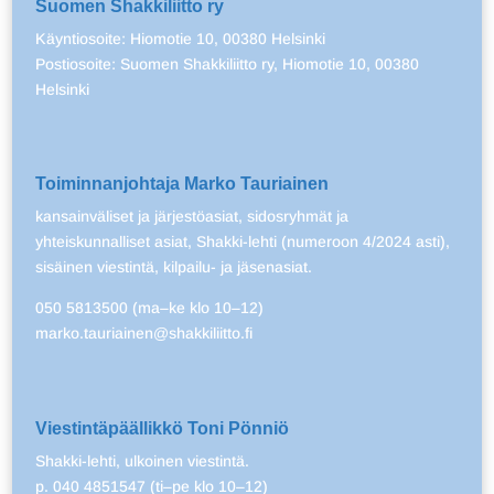
Suomen Shakkiliitto ry
Käyntiosoite: Hiomotie 10, 00380 Helsinki
Postiosoite: Suomen Shakkiliitto ry, Hiomotie 10, 00380
Helsinki
Toiminnanjohtaja Marko Tauriainen
kansainväliset ja järjestöasiat, sidosryhmät ja
yhteiskunnalliset asiat, Shakki-lehti (numeroon 4/2024 asti),
sisäinen viestintä, kilpailu- ja jäsenasiat.
050 5813500 (ma–ke klo 10–12)
marko.tauriainen@shakkiliitto.fi
Viestintäpäällikkö Toni Pönniö
Shakki-lehti, ulkoinen viestintä.
p. 040 4851547 (ti–pe klo 10–12)