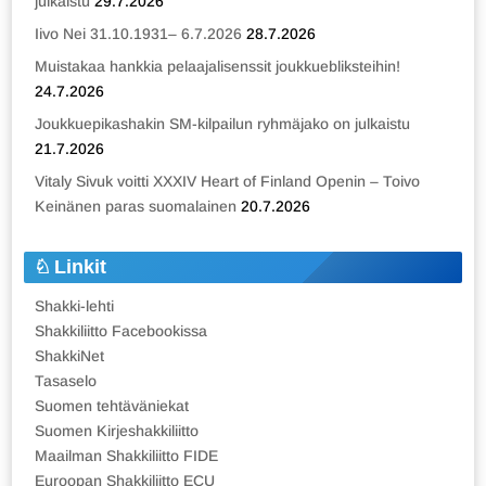
julkaistu
29.7.2026
Iivo Nei 31.10.1931– 6.7.2026
28.7.2026
Muistakaa hankkia pelaajalisenssit joukkuebliksteihin!
24.7.2026
Joukkuepikashakin SM-kilpailun ryhmäjako on julkaistu
21.7.2026
Vitaly Sivuk voitti XXXIV Heart of Finland Openin – Toivo
Keinänen paras suomalainen
20.7.2026
Linkit
Shakki-lehti
Shakkiliitto Facebookissa
ShakkiNet
Tasaselo
Suomen tehtäväniekat
Suomen Kirjeshakkiliitto
Maailman Shakkiliitto FIDE
Euroopan Shakkiliitto ECU