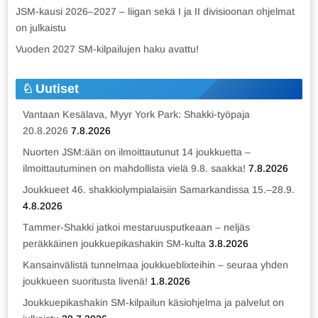
JSM-kausi 2026–2027 – liigan sekä I ja II divisioonan ohjelmat
on julkaistu
Vuoden 2027 SM-kilpailujen haku avattu!
Uutiset
Vantaan Kesälava, Myyr York Park: Shakki-työpaja
20.8.2026
7.8.2026
Nuorten JSM:ään on ilmoittautunut 14 joukkuetta –
ilmoittautuminen on mahdollista vielä 9.8. saakka!
7.8.2026
Joukkueet 46. shakkiolympialaisiin Samarkandissa 15.–28.9.
4.8.2026
Tammer-Shakki jatkoi mestaruusputkeaan – neljäs
peräkkäinen joukkuepikashakin SM-kulta
3.8.2026
Kansainvälistä tunnelmaa joukkueblixteihin – seuraa yhden
joukkueen suoritusta livenä!
1.8.2026
Joukkuepikashakin SM-kilpailun käsiohjelma ja palvelut on